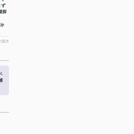
まず
部屋探
.jp
の見方
ベ
浦