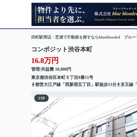
田町駅周辺・芝浦で不動産を探すならblueblooded ブル
コンポジット渋谷本町
16.8万円
管理/共益費 18,000円
東京都
渋谷区
本町
５丁目8番11号
都営大江戸線「西新宿五丁目」駅徒歩11分
京王線「
1
/
18