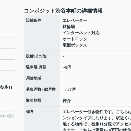
コンポジット渋谷本町の詳細情報
設備条件
エレベーター
駐輪場
インターネット対応
オートロック
宅配ボックス
設備(その他)
-
駐車場/月額
-/0円
用途地域
-
 徒歩11
募集戸数 / 総戸数
- / 27戸
取引態様
仲介
備考
エレベーター付き物件です。こちら
情報の見方
ンションタイプになります。駅近く
地する物件で、徒歩11分程でアクセ
きます。こちらは家賃16.8万円の物