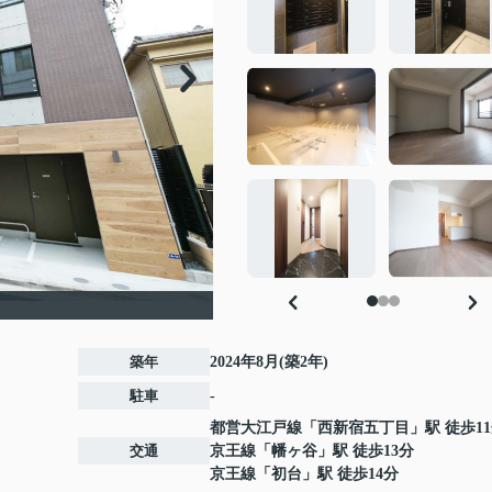
築年
2024年8月(築2年)
駐車
-
都営大江戸線
「
西新宿五丁目
」駅 徒歩1
交通
京王線
「
幡ヶ谷
」駅 徒歩13分
京王線
「
初台
」駅 徒歩14分