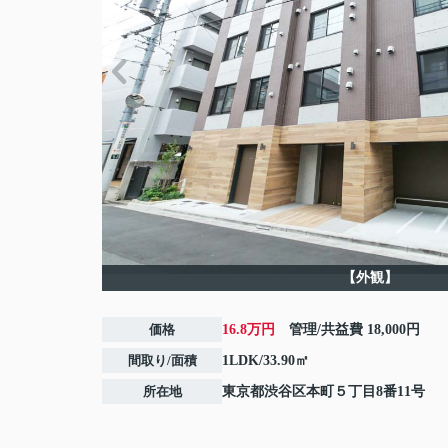
【外観】
価格
16.8万円
管理/共益費
18,000円
間取り/面積
1LDK/33.90㎡
所在地
東京都
渋谷区
本町
５丁目8番11号