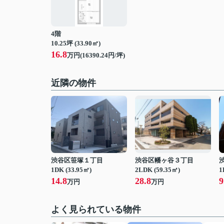
4階
10.25坪 (33.90㎡)
16.8
万円(16390.24円/坪)
近隣の物件
渋谷区笹塚１丁目
渋谷区幡ヶ谷３丁目
1DK (33.95㎡)
2LDK (59.35㎡)
1
14.8
28.8
9
万円
万円
よく見られている物件