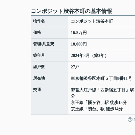
コンポジット渋谷本町の基本情報
物件名
コンポジット渋谷本町
価格
16.8万円
管理/共益費
18,000円
築年月
2024年8月（築2年）
総戸数
27戸
所在地
東京都
渋谷区
本町
５丁目8番11号
交通
都営大江戸線
「
西新宿五丁目
」駅
分
京王線
「
幡ヶ谷
」駅 徒歩13分
京王線
「
初台
」駅 徒歩14分