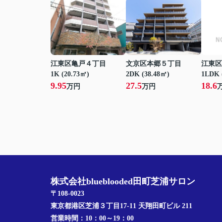
江東区亀戸４丁目
文京区本郷５丁目
江東区
1K (20.73㎡)
2DK (38.48㎡)
1LDK 
9.95
27.5
18.6
万円
万円
株式会社blueblooded田町芝浦サロン
〒108-0023
東京都港区芝浦３丁目17-11 天翔田町ビル 211
営業時間：
10：00～19：00