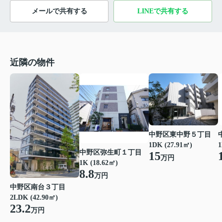
メールで共有する
LINEで共有する
近隣の物件
中野区東中野５丁目
1DK (27.91㎡)
1
中野区弥生町１丁目
15
万円
1K (18.62㎡)
8.8
万円
中野区南台３丁目
2LDK (42.90㎡)
23.2
万円