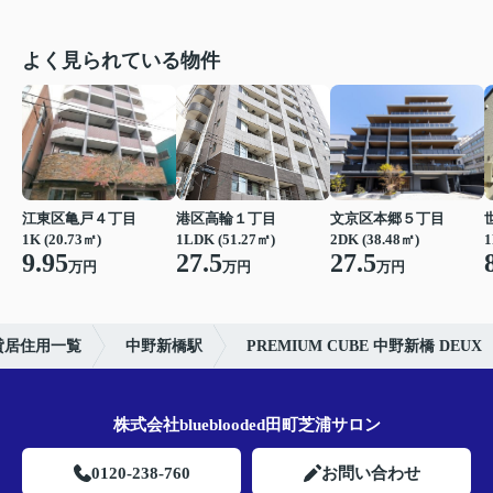
よく見られている物件
江東区亀戸４丁目
港区高輪１丁目
文京区本郷５丁目
1K (20.73㎡)
1LDK (51.27㎡)
2DK (38.48㎡)
1
9.95
27.5
27.5
万円
万円
万円
貸居住用一覧
中野新橋駅
PREMIUM CUBE 中野新橋 DEUX
株式会社blueblooded田町芝浦サロン
0120-238-760
お問い合わせ