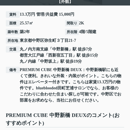
【外観】
13.3万円 管理/共益費 15,000円
賃料
25.57㎡
2K
面積
間取り
築2年
4階/5階建
築年数
所在階
東京都
中野区
弥生町
３丁目21-7
所在地
丸ノ内方南支線
「
中野新橋
」駅 徒歩7分
交通
都営大江戸線
「
西新宿五丁目
」駅 徒歩15分
丸ノ内線
「
中野坂上
」駅 徒歩19分
PREMIUM CUBE 中野新橋 DEUX：中野新橋駅にも近
備考
くて便利。きれいな外装・内装がポイント。こちらの物
件はエレベーター付きです。こちらは家賃13.3万円の物
件です。blueblooded田町芝浦サロンでなら、お客様の
こだわりに合わせた住まい探しが可能です。中野区でお
部屋をお求めなら、当社にお任せください。
PREMIUM CUBE 中野新橋 DEUXのコメント(お
すすめポイント)