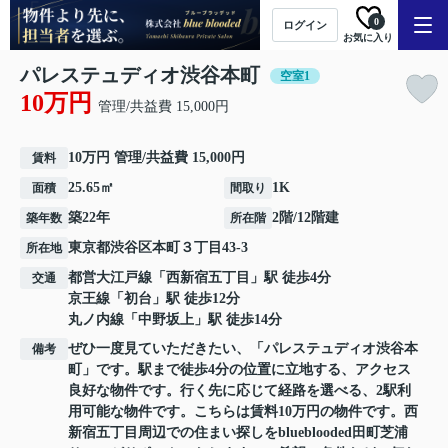
0
ログイン
お気に入り
パレステュディオ渋谷本町
空室1
10万円
管理/共益費 15,000円
10万円 管理/共益費 15,000円
賃料
25.65㎡
1K
面積
間取り
築22年
2階/12階建
築年数
所在階
東京都
渋谷区
本町
３丁目43-3
所在地
都営大江戸線
「
西新宿五丁目
」駅 徒歩4分
交通
京王線
「
初台
」駅 徒歩12分
丸ノ内線
「
中野坂上
」駅 徒歩14分
ぜひ一度見ていただきたい、「パレステュディオ渋谷本
備考
町」です。駅まで徒歩4分の位置に立地する、アクセス
良好な物件です。行く先に応じて経路を選べる、2駅利
用可能な物件です。こちらは賃料10万円の物件です。西
新宿五丁目周辺での住まい探しをblueblooded田町芝浦