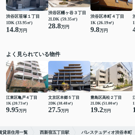
渋谷区幡ヶ谷３丁目
渋谷区笹塚１丁目
渋谷区本町４丁目
2LDK (59.35㎡)
1DK (33.95㎡)
1K (26.19㎡)
1
28.8
万円
14.8
9.8
万円
万円
よく見られている物件
江東区亀戸４丁目
文京区本郷５丁目
豊島区高松２丁目
1K (20.73㎡)
2DK (38.48㎡)
2LDK (51.00㎡)
1
9.95
27.5
19.2
万円
万円
万円
賃貸居住用一覧
西新宿五丁目駅
パレステュディオ渋谷本町