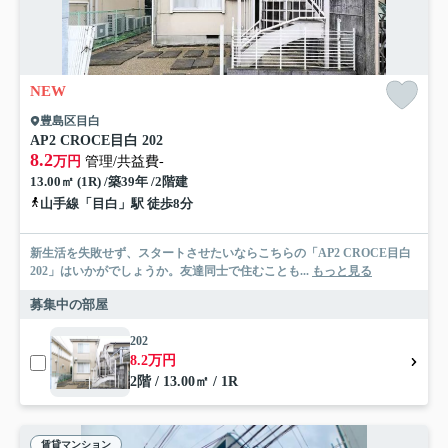
NEW
豊島区目白
AP2 CROCE目白 202
8.2
万円
管理/共益費-
13.00㎡ (1R) /築39年 /2階建
山手線「目白」駅 徒歩8分
新生活を失敗せず、スタートさせたいならこちらの「AP2 CROCE目白
202」はいかがでしょうか。友達同士で住むことも...
もっと見る
募集中の部屋
202
8.2万円
2階 / 13.00㎡ / 1R
賃貸マンション