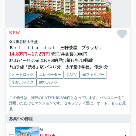
NEW
世田谷区太子堂
Ｂｒｉｌｌｉａ ｉｓｔ 三軒茶屋 ブラッサムテラス
14.8
17.2
万円～
万円
管理/共益費8,000円
37.32㎡～44.05㎡ (1R＋S(納戸)) /築18年 /10階建
山手線「渋谷」駅 バス17分 「太子堂中学校」 停歩1分
オートロック
エレベーター
CATV
光ファイバー
宅配ボックス
防犯カメラ
この物件は、好評のCATV対応の物件となっています。バルコニーをご
活用いただけるマンションです。セキュリティ面は、オート...
もっと見
る
募集中の部屋
301
14.8万円