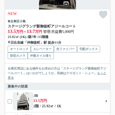
NEW
台東区小島
ステージグランデ新御徒町アジールコート
13.5
13.7
万円～
万円
管理/共益費5,000円
25.92㎡ (1K) /築7年 /13階建
日比谷線「仲御徒町」駅 徒歩11分
オートロック
エレベーター
光ファイバー
宅配ボックス
防犯カメラ
外観タイル張り
台東区周辺にある物件をお求めの方は「ステージグランデ新御徒町アジ
ールコート」はいかがでしょうか。収納はクロゼット・シュー...
もっと
見る
募集中の部屋
2階
13.5万円
2階 / 25.92㎡ / 1K