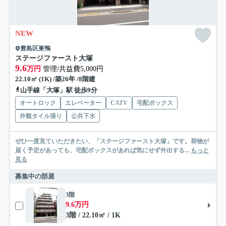
NEW
豊島区巣鴨
ステージファースト大塚
9.6
万円
管理/共益費5,000円
22.10㎡ (1K) /築26年 /8階建
山手線「大塚」駅 徒歩9分
オートロック
エレベーター
CATV
宅配ボックス
外観タイル張り
公共下水
ぜひ一度見ていただきたい、「ステージファースト大塚」です。荷物が
届く予定があっても、宅配ボックスがあれば気にせず外出する...
もっと
見る
募集中の部屋
3階
9.6万円
3階 / 22.10㎡ / 1K