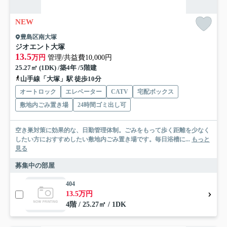
NEW
豊島区南大塚
ジオエント大塚
13.5
万円
管理/共益費10,000円
25.27㎡ (1DK) /築4年 /5階建
山手線「大塚」駅 徒歩10分
オートロック
エレベーター
CATV
宅配ボックス
敷地内ごみ置き場
24時間ゴミ出し可
空き巣対策に効果的な、日勤管理体制。ごみをもって歩く距離を少なく
したい方におすすめしたい敷地内ごみ置き場です。毎日浴槽に...
もっと
見る
募集中の部屋
404
13.5万円
4階 / 25.27㎡ / 1DK