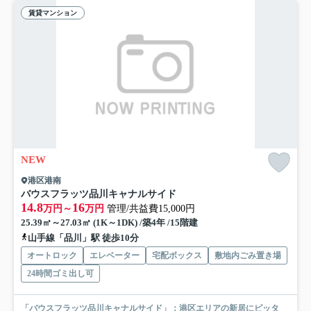
賃貸マンション
NEW
港区港南
バウスフラッツ品川キャナルサイド
14.8
16
万円～
万円
管理/共益費15,000円
25.39㎡～27.03㎡ (1K～1DK) /築4年 /15階建
山手線「品川」駅 徒歩10分
オートロック
エレベーター
宅配ボックス
敷地内ごみ置き場
24時間ゴミ出し可
「バウスフラッツ品川キャナルサイド」：港区エリアの新居にピッタ