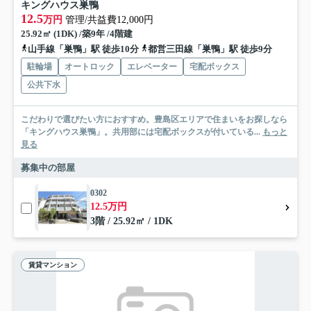
キングハウス巣鴨
12.5
万円
管理/共益費12,000円
25.92㎡ (1DK) /築9年 /4階建
山手線「巣鴨」駅 徒歩10分
都営三田線「巣鴨」駅 徒歩9分
駐輪場
オートロック
エレベーター
宅配ボックス
公共下水
こだわりで選びたい方におすすめ。豊島区エリアで住まいをお探しなら
「キングハウス巣鴨」。共用部には宅配ボックスが付いている...
もっと
見る
募集中の部屋
0302
12.5万円
3階 / 25.92㎡ / 1DK
賃貸マンション