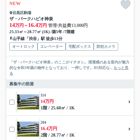
NEW
目黒区駒場
ザ・パークハビオ神泉
14
16.4
万円～
万円
管理/共益費13,000円
25.33㎡～28.77㎡ (1K) /築5年 /7階建
山手線「渋谷」駅 徒歩13分
オートロック
エレベーター
宅配ボックス
防犯カメラ
「ザ・パークハビオ神泉」のここがイチオシ。清潔感のある室内が魅力
的な令和3年築の物件となっており、一押しです。BS対応な...
もっと見
る
募集中の部屋
114
14万円
1階 / 25.60㎡ / 1K
204
16.4万円
2階 / 28.77㎡ / 1K