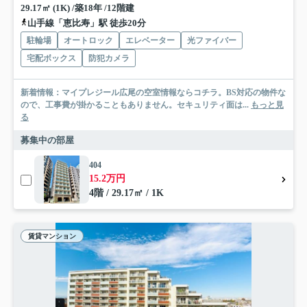
29.17㎡ (1K) /築18年 /12階建
山手線「恵比寿」駅 徒歩20分
駐輪場
オートロック
エレベーター
光ファイバー
宅配ボックス
防犯カメラ
新着情報：マイプレジール広尾の空室情報ならコチラ。BS対応の物件な
ので、工事費が掛かることもありません。セキュリティ面は...
もっと見
る
募集中の部屋
404
15.2万円
4階 / 29.17㎡ / 1K
賃貸マンション