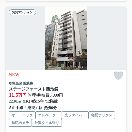
賃貸マンション
NEW
豊島区西池袋
ステージファースト西池袋
11.5
万円
管理/共益費5,000円
22.01㎡ (1K) /築15年 /12階建
山手線「池袋」駅 徒歩6分
オートロック
エレベーター
光ファイバー
宅配ボックス
防犯カメラ
外観タイル張り