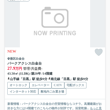
NEW
港区白金台
パークアクシス白金台
27.9
万円
管理/共益費-
43.50㎡ (1LDK) /築20年 /14階建
山手線「目黒」駅 徒歩9分
南北線「目黒」駅 徒歩9分
オートロック
エレベーター
CATV
宅配ボックス
インターネット対応
敷地内ごみ置き場
新着情報：パークアクシス白金台の空室情報ならコチラ。高層建築がお
好きな方には14階建てのこちらの物件が好評です。浴室乾燥...
もっと見