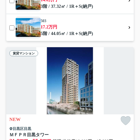
3階 / 37.32㎡ / 1R＋S(納戸)
503
17.2万円
5階 / 44.05㎡ / 1R＋S(納戸)
賃貸マンション
NEW
目黒区目黒
ＭＦＰＲ目黒タワー