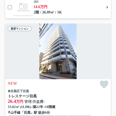
203
14.6万円
2階 / 26.09㎡ / 1K
賃貸マンション
NEW
目黒区下目黒
トレステージ目黒
26.4
万円
管理/共益費-
55.02㎡ (1LDK) /築22年 /18階建
山手線「目黒」駅 徒歩9分