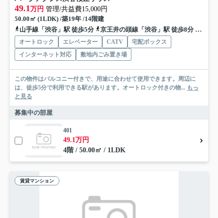
49.1
万円
管理/共益費15,000円
50.00㎡ (1LDK) /築19年 /14階建
山手線「渋谷」駅 徒歩5分
京王井の頭線「渋谷」駅 徒歩8分
東急東
オートロック
エレベーター
CATV
宅配ボックス
インターネット対応
敷地内ごみ置き場
この物件はバルコニー付きで、用途に合わせて使用できます。周辺に
は、徒歩5分で利用できる駅があります。オートロック付きの物...
もっ
と見る
募集中の部屋
401
49.1万円
4階 / 50.00㎡ / 1LDK
賃貸マンション