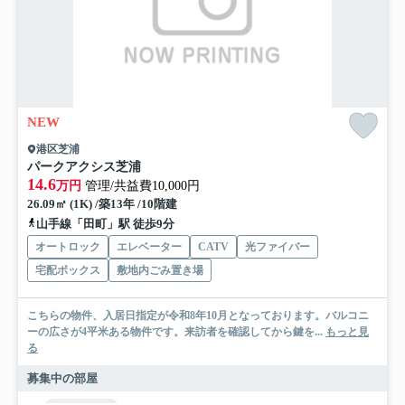
NEW
港区芝浦
パークアクシス芝浦
14.6
万円
管理/共益費10,000円
26.09㎡ (1K) /築13年 /10階建
山手線「田町」駅 徒歩9分
オートロック
エレベーター
CATV
光ファイバー
宅配ボックス
敷地内ごみ置き場
こちらの物件、入居日指定が令和8年10月となっております。バルコニ
ーの広さが4平米ある物件です。来訪者を確認してから鍵を...
もっと見
る
募集中の部屋