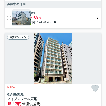
募集中の部屋
303
9.4万円
3階 / 24.48㎡ / 1R
賃貸マンション
NEW
渋谷区広尾
マイプレジール広尾
15.2
万円
管理/共益費-