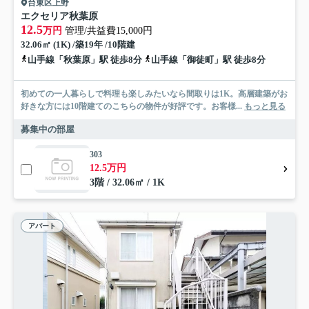
台東区上野
エクセリア秋葉原
12.5
万円
管理/共益費15,000円
32.06㎡ (1K) /築19年 /10階建
山手線「秋葉原」駅 徒歩8分
山手線「御徒町」駅 徒歩8分
初めての一人暮らしで料理も楽しみたいなら間取りは1K。高層建築がお
好きな方には10階建てのこちらの物件が好評です。お客様...
もっと見る
募集中の部屋
303
12.5万円
3階 / 32.06㎡ / 1K
アパート