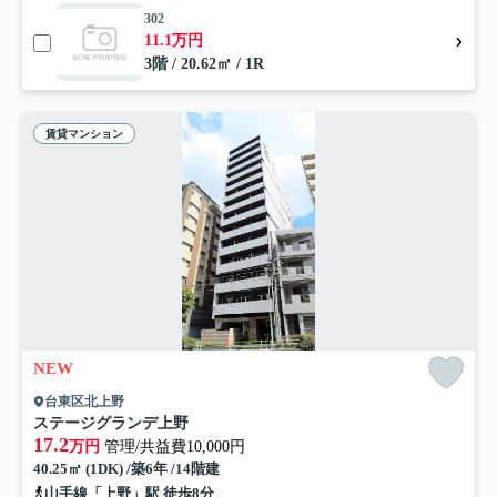
302
11.1万円
3階 / 20.62㎡ / 1R
賃貸マンション
NEW
台東区北上野
ステージグランデ上野
17.2
万円
管理/共益費10,000円
40.25㎡ (1DK) /築6年 /14階建
山手線「上野」駅 徒歩8分