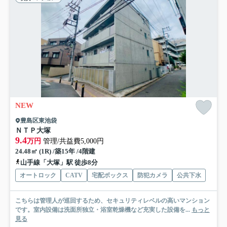
NEW
豊島区東池袋
ＮＴＰ大塚
9.4
万円
管理/共益費5,000円
24.48㎡ (1R) /築15年 /4階建
山手線「大塚」駅 徒歩8分
オートロック
CATV
宅配ボックス
防犯カメラ
公共下水
こちらは管理人が巡回するため、セキュリティレベルの高いマンション
です。室内設備は洗面所独立・浴室乾燥機など充実した設備を...
もっと
見る