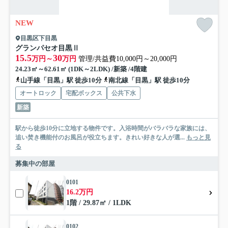
NEW
目黒区下目黒
グランパセオ目黒Ⅱ
15.5
30
万円～
万円
管理/共益費10,000円～20,000円
24.23㎡～62.61㎡ (1DK～2LDK) /新築 /4階建
山手線「目黒」駅 徒歩10分
南北線「目黒」駅 徒歩10分
オートロック
宅配ボックス
公共下水
新築
駅から徒歩10分に立地する物件です。入浴時間がバラバラな家族には、
追い焚き機能付のお風呂が役立ちます。きれい好きな人が選...
もっと見
る
募集中の部屋
0101
16.2万円
1階 / 29.87㎡ / 1LDK
0102