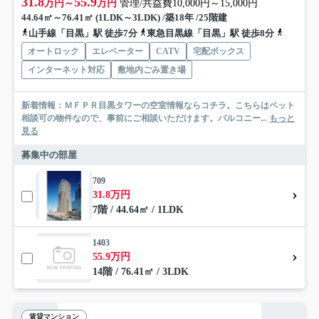
31.8
55.9
万円～
万円
管理/共益費10,000円～15,000円
44.64㎡～76.41㎡ (1LDK～3LDK) /築18年 /25階建
山手線「目黒」駅 徒歩7分
東急目黒線「目黒」駅 徒歩8分
南北線「
オートロック
エレベーター
CATV
宅配ボックス
インターネット対応
敷地内ごみ置き場
新着情報：ＭＦＰＲ目黒タワーの空室情報ならコチラ。こちらはペット
相談可の物件なので、事前にご相談いただけます。バルコニー...
もっと
見る
募集中の部屋
709
31.8万円
7階 / 44.64㎡ / 1LDK
1403
55.9万円
14階 / 76.41㎡ / 3LDK
賃貸マンション