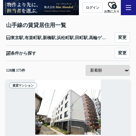
0
ログイン
お気に入り
山手線の賃貸居住用一覧
変更
東京駅,有楽町駅,新橋駅,浜松町駅,田町駅,高輪ゲートウェイ駅,品川駅,大崎駅,五反田駅,目黒駅,恵比寿駅,渋谷駅,原宿駅,代々木駅,新宿駅,新大久保駅,高田馬場駅,目白駅,池袋駅,大塚駅,巣鴨駅,駒込駅,田端駅,西日暮里駅,日暮里駅,鶯谷駅,上野駅,御徒町駅,秋葉原駅,神田駅
変更
条件から探す
128
棟
175
件
賃貸マンション