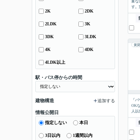
富な
す。
2K
2DK
2LDK
3K
3DK
3LDK
賃貸
4K
4DK
4LDK以上
駅・バス停からの時間
「バ
建物構造
追加する
OK
人以
情報公開日
指定しない
本日
3日以内
1週間以内