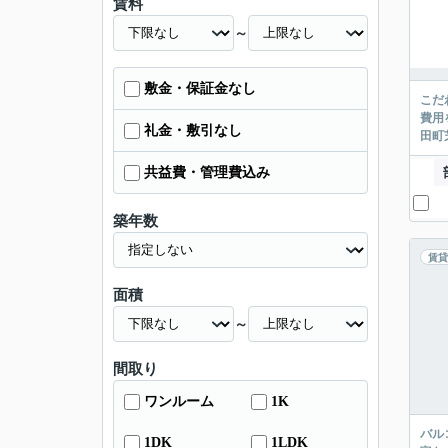
賃料
～
敷金・保証金なし
こだ
費用
礼金・敷引なし
田町芝
共益費・管理費込み
築年数
賃貸
面積
～
間取り
ワンルーム
1K
バル
1DK
1LDK