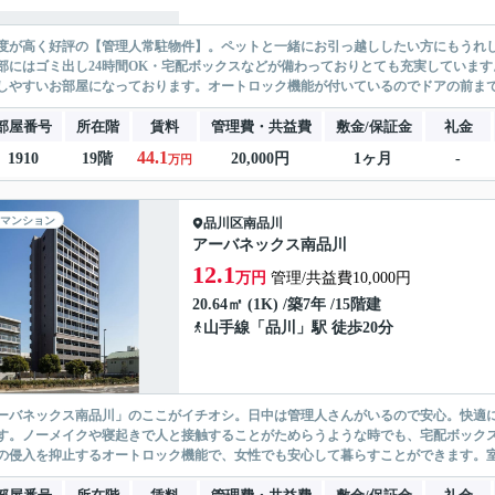
度が高く好評の【管理人常駐物件】。ペットと一緒にお引っ越ししたい方にもうれ
部にはゴミ出し24時間OK・宅配ボックスなどが備わっておりとても充実していま
しやすいお部屋になっております。オートロック機能が付いているのでドアの前まで知
部屋番号
所在階
賃料
管理費・共益費
敷金/保証金
礼金
44.1
1910
19階
20,000円
1ヶ月
-
万円
マンション
品川区
南品川
アーバネックス南品川
12.1
万円
管理/共益費10,000円
20.64㎡ (1K) /築7年 /15階建
山手線
「
品川
」駅 徒歩20分
ーバネックス南品川」のここがイチオシ。日中は管理人さんがいるので安心。快適
す。ノーメイクや寝起きで人と接触することがためらうような時でも、宅配ボック
の侵入を抑止するオートロック機能で、女性でも安心して暮らすことができます。室