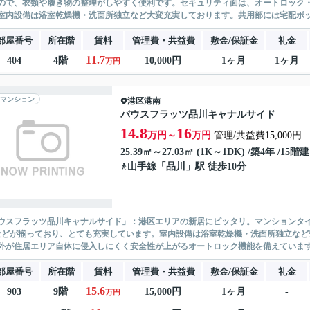
ので、衣類や履き物の整理がしやすく便利です。セキュリティ面は、オートロック・
室内設備は浴室乾燥機・洗面所独立など大変充実しております。共用部には宅配ボックス
部屋番号
所在階
賃料
管理費・共益費
敷金/保証金
礼金
11.7
404
4階
10,000円
1ヶ月
1ヶ月
万円
マンション
港区
港南
バウスフラッツ品川キャナルサイド
14.8
16
万円～
万円
管理/共益費15,000円
25.39㎡～27.03㎡ (1K～1DK) /築4年 /15階建
山手線
「
品川
」駅 徒歩10分
ウスフラッツ品川キャナルサイド」：港区エリアの新居にピッタリ。マンションタイ
などが揃っており、とても充実しています。室内設備は浴室乾燥機・洗面所独立な
外が住居エリア自体に侵入しにくく安全性が上がるオートロック機能を備えています。こ
部屋番号
所在階
賃料
管理費・共益費
敷金/保証金
礼金
15.6
903
9階
15,000円
1ヶ月
-
万円