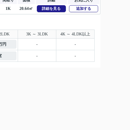
間取り
面積
詳細
お気に入り
1K
20.64㎡
詳細を見る
追加する
2LDK
3K ～ 3LDK
4K ～ 4LDK以上
1万円
-
-
室
-
-