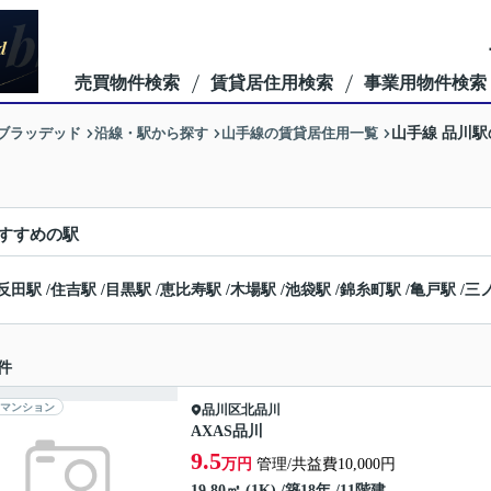
売買物件検索
賃貸居住用検索
事業用物件検索
ーブラッデッド
沿線・駅から探す
山手線の賃貸居住用一覧
山手線 品川
すすめの駅
反田駅
/
住吉駅
/
目黒駅
/
恵比寿駅
/
木場駅
/
池袋駅
/
錦糸町駅
/
亀戸駅
/
三
件
マンション
品川区
北品川
AXAS品川
9.5
万円
管理/共益費10,000円
19.80㎡ (1K) /築18年 /11階建