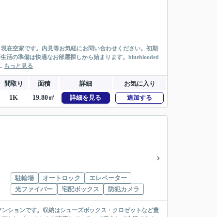
。現在空家です。内見等お気軽にお問い合わせください。初期
の準備は快適なお部屋探しから始まります。blueblooded
.
もっと見る
間取り
面積
詳細
お気に入り
1K
19.80㎡
詳細を見る
追加する
駐輪場
オートロック
エレベーター
光ファイバー
宅配ボックス
防犯カメラ
マンションです。収納はシューズボックス・クロゼットなど豊