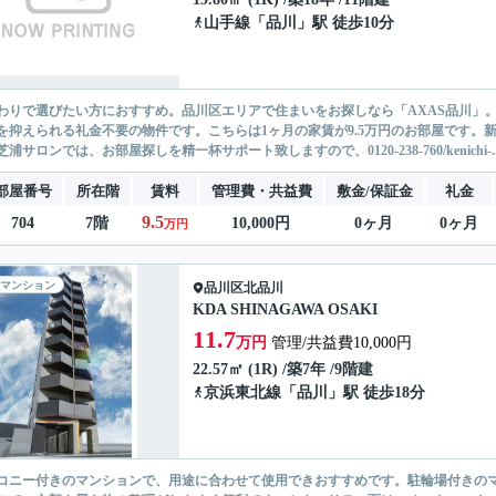
山手線
「
品川
」駅 徒歩10分
わりで選びたい方におすすめ。品川区エリアで住まいをお探しなら「AXAS品川」
を抑えられる礼金不要の物件です。こちらは1ヶ月の家賃が9.5万円のお部屋です。新生活
浦サロンでは、お部屋探しを精一杯サポート致しますので、0120-238-760/kenichi-..
部屋番号
所在階
賃料
管理費・共益費
敷金/保証金
礼金
9.5
704
7階
10,000円
0ヶ月
0ヶ月
万円
マンション
品川区
北品川
KDA SHINAGAWA OSAKI
11.7
万円
管理/共益費10,000円
22.57㎡ (1R) /築7年 /9階建
京浜東北線
「
品川
」駅 徒歩18分
コニー付きのマンションで、用途に合わせて使用できおすすめです。駐輪場付きの