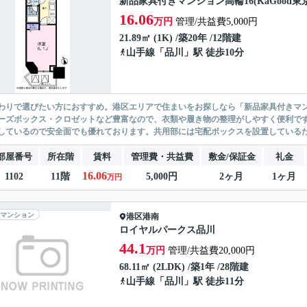
新品家具付きマンション高輪16(KaGood東京
16.06
万円
管理/共益費5,000円
21.89㎡ (1K) /築20年 /12階建
山手線
「
品川
」駅 徒歩10分
わりで選びたい方におすすめ。港区エリアで住まいをお探しなら「新品家具付きマンション
ーズボックス・クロゼットなど豊富なので、衣類や履き物の整理がしやすく便利です
しているので安全面でも優れております。共用部には宅配ボックスを設置しているため
部屋番号
所在階
賃料
管理費・共益費
敷金/保証金
礼金
16.06
1102
11階
5,000円
2ヶ月
1ヶ月
万円
マンション
港区
港南
ロイヤルパークス品川
44.1
万円
管理/共益費20,000円
68.11㎡ (2LDK) /築1年 /28階建
山手線
「
品川
」駅 徒歩11分