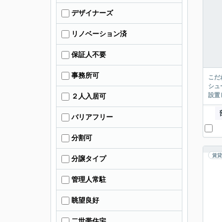
デザイナーズ
リノベーション済
保証人不要
事務所可
こだ
シュ
設置
２人入居可
バリアフリー
分割可
賃貸
分譲タイプ
管理人常駐
眺望良好
二世帯住宅