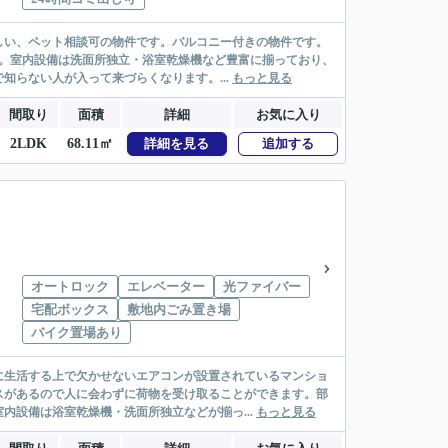
しい、ペット相談可の物件です。バルコニー付きの物件です。
す。室内設備は洗面所独立・浴室乾燥機など豊富に揃っており、
らない人が入って来づらくなります。...
もっと見る
間取り
面積
詳細
お気に入り
2LDK
68.11㎡
詳細を見る
追加する
オートロック
エレベーター
光ファイバー
宅配ボックス
敷地内ごみ置き場
バイク置場あり
に生活する上で欠かせないエアコンが設置されているマンショ
スがあるので人に会わずに荷物を受け取ることができます。部
内設備は浴室乾燥機・洗面所独立などが揃っ...
もっと見る