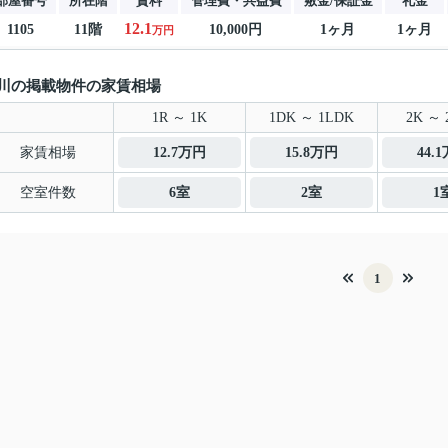
部屋番号
所在階
賃料
管理費・共益費
敷金/保証金
礼金
12.1
1105
11階
10,000円
1ヶ月
1ヶ月
万円
川の掲載物件の家賃相場
1R ～ 1K
1DK ～ 1LDK
2K ～ 
家賃相場
12.7万円
15.8万円
44.
空室件数
6室
2室
1
1