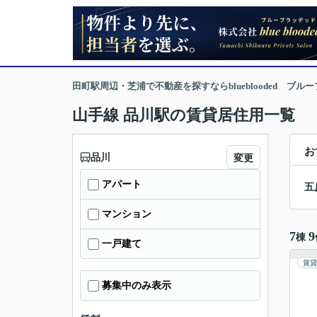
田町駅周辺・芝浦で不動産を探すならblueblooded ブル
山手線 品川駅の賃貸居住用一覧
お
品川
変更
アパート
五
マンション
7
9
棟
一戸建て
賃貸
募集中のみ表示