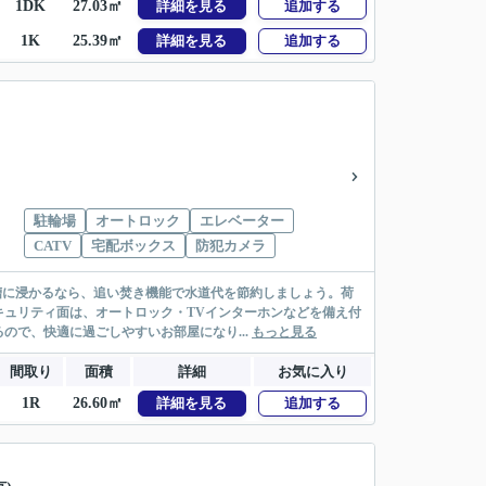
1DK
27.03㎡
詳細を見る
追加する
1K
25.39㎡
詳細を見る
追加する
駐輪場
オートロック
エレベーター
CATV
宅配ボックス
防犯カメラ
槽に浸かるなら、追い焚き機能で水道代を節約しましょう。荷
ュリティ面は、オートロック・TVインターホンなどを備え付
で、快適に過ごしやすいお部屋になり...
もっと見る
間取り
面積
詳細
お気に入り
1R
26.60㎡
詳細を見る
追加する