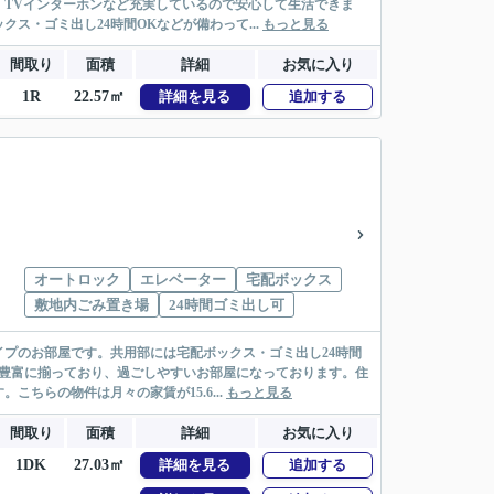
TVインターホンなど充実しているので安心して生活できま
・ゴミ出し24時間OKなどが備わって...
もっと見る
間取り
面積
詳細
お気に入り
1R
22.57㎡
詳細を見る
追加する
オートロック
エレベーター
宅配ボックス
敷地内ごみ置き場
24時間ゴミ出し可
プのお部屋です。共用部には宅配ボックス・ゴミ出し24時間
ど豊富に揃っており、過ごしやすいお部屋になっております。住
ちらの物件は月々の家賃が15.6...
もっと見る
間取り
面積
詳細
お気に入り
1DK
27.03㎡
詳細を見る
追加する