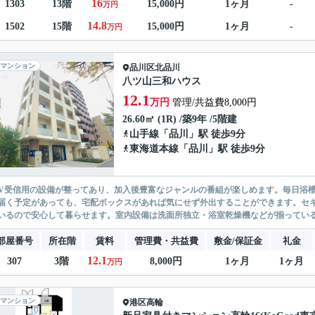
16
1303
13階
15,000円
1ヶ月
-
万円
14.8
1502
15階
15,000円
1ヶ月
-
万円
マンション
品川区
北品川
八ツ山三和ハウス
12.1
万円
管理/共益費8,000円
26.60㎡ (1R) /築9年 /5階建
山手線
「
品川
」駅 徒歩9分
東海道本線
「
品川
」駅 徒歩9分
TV受信用の設備が整ってあり、加入後豊富なジャンルの番組が楽しめます。毎日浴
届く予定があっても、宅配ボックスがあれば気にせず外出することができます。セキ
いるので安心して暮らせます。室内設備は洗面所独立・浴室乾燥機などが揃っているの
部屋番号
所在階
賃料
管理費・共益費
敷金/保証金
礼金
12.1
307
3階
8,000円
1ヶ月
1ヶ月
万円
マンション
港区
高輪