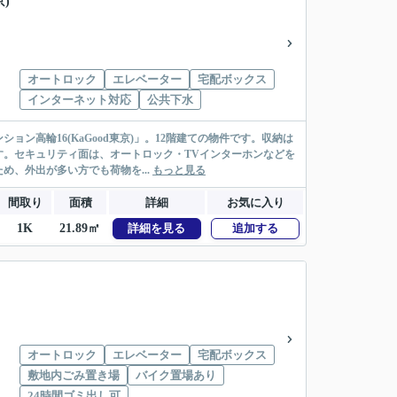
)
オートロック
エレベーター
宅配ボックス
インターネット対応
公共下水
高輪16(KaGood東京)」。12階建ての物件です。収納は
。セキュリティ面は、オートロック・TVインターホンなどを
、外出が多い方でも荷物を...
もっと見る
間取り
面積
詳細
お気に入り
1K
21.89㎡
詳細を見る
追加する
オートロック
エレベーター
宅配ボックス
敷地内ごみ置き場
バイク置場あり
24時間ゴミ出し可