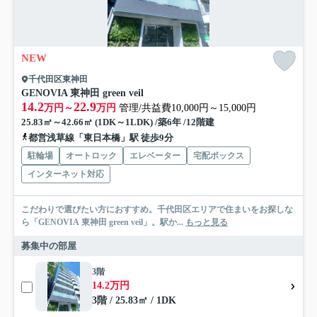
NEW
千代田区東神田
GENOVIA 東神田 green veil
14.2
22.9
万円～
万円
管理/共益費10,000円～15,000円
25.83㎡～42.66㎡ (1DK～1LDK) /築6年 /12階建
都営浅草線「東日本橋」駅 徒歩9分
駐輪場
オートロック
エレベーター
宅配ボックス
インターネット対応
こだわりで選びたい方におすすめ。千代田区エリアで住まいをお探しな
ら「GENOVIA 東神田 green veil」。駅か...
もっと見る
募集中の部屋
3階
14.2万円
3階 / 25.83㎡ / 1DK