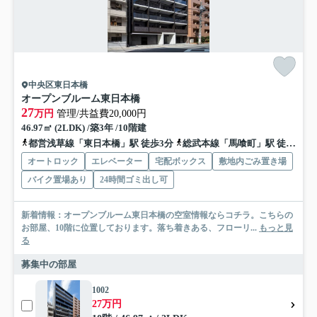
中央区東日本橋
オープンブルーム東日本橋
27
万円
管理/共益費20,000円
46.97㎡ (2LDK) /築3年 /10階建
都営浅草線「東日本橋」駅 徒歩3分
総武本線「馬喰町」駅 徒歩4分
オートロック
エレベーター
宅配ボックス
敷地内ごみ置き場
バイク置場あり
24時間ゴミ出し可
新着情報：オープンブルーム東日本橋の空室情報ならコチラ。こちらの
お部屋、10階に位置しております。落ち着きある、フローリ...
もっと見
る
募集中の部屋
1002
27万円