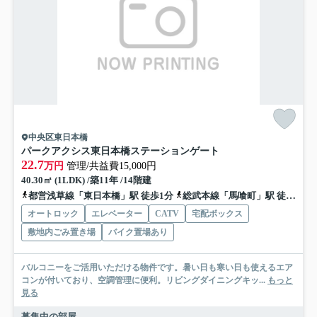
中央区東日本橋
パークアクシス東日本橋ステーションゲート
22.7
万円
管理/共益費15,000円
40.30㎡ (1LDK) /築11年 /14階建
都営浅草線「東日本橋」駅 徒歩1分
総武本線「馬喰町」駅 徒歩2分
オートロック
エレベーター
CATV
宅配ボックス
敷地内ごみ置き場
バイク置場あり
バルコニーをご活用いただける物件です。暑い日も寒い日も使えるエア
コンが付いており、空調管理に便利。リビングダイニングキッ...
もっと
見る
募集中の部屋