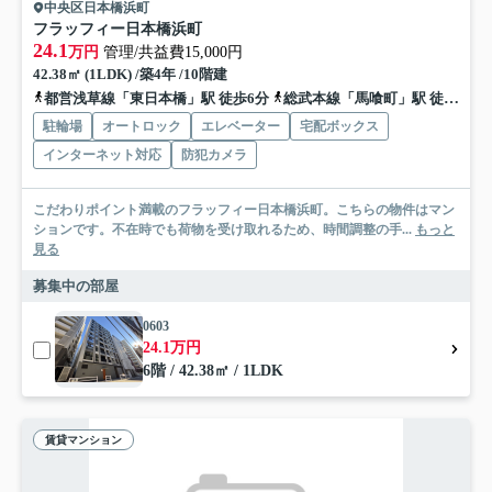
中央区日本橋浜町
フラッフィー日本橋浜町
24.1
万円
管理/共益費15,000円
42.38㎡ (1LDK) /築4年 /10階建
都営浅草線「東日本橋」駅 徒歩6分
総武本線「馬喰町」駅 徒歩10分
駐輪場
オートロック
エレベーター
宅配ボックス
インターネット対応
防犯カメラ
こだわりポイント満載のフラッフィー日本橋浜町。こちらの物件はマン
ションです。不在時でも荷物を受け取れるため、時間調整の手...
もっと
見る
募集中の部屋
0603
24.1万円
6階 / 42.38㎡ / 1LDK
賃貸マンション