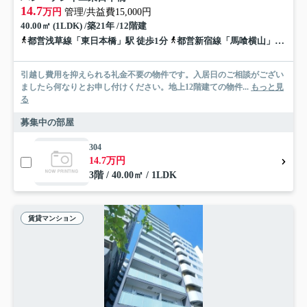
14.7
万円
管理/共益費15,000円
40.00㎡ (1LDK) /築21年 /12階建
都営浅草線「東日本橋」駅 徒歩1分
都営新宿線「馬喰横山」駅 徒歩1分
引越し費用を抑えられる礼金不要の物件です。入居日のご相談がござい
ましたら何なりとお申し付けください。地上12階建ての物件...
もっと見
る
募集中の部屋
304
14.7万円
3階 / 40.00㎡ / 1LDK
賃貸マンション