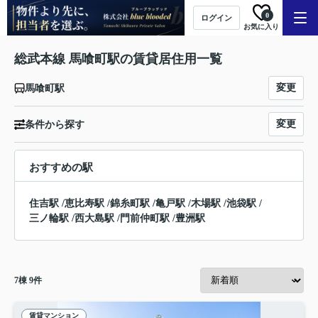
0
ログイン
お気に入り
総武本線 馬喰町駅の賃貸居住用一覧
変更
馬喰町駅
変更
条件から探す
おすすめの駅
住吉駅
/
恵比寿駅
/
錦糸町駅
/
亀戸駅
/
木場駅
/
池袋駅
/
三ノ輪駅
/
西大島駅
/
門前仲町駅
/
豊洲駅
7
棟
9
件
賃貸マンション