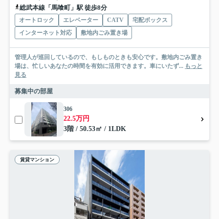
総武本線「馬喰町」駅 徒歩8分
オートロック
エレベーター
CATV
宅配ボックス
インターネット対応
敷地内ごみ置き場
管理人が巡回しているので、もしものときも安心です。敷地内ごみ置き
場は、忙しいあなたの時間を有効に活用できます。車にいたず...
もっと
見る
募集中の部屋
306
22.5万円
3階 / 50.53㎡ / 1LDK
賃貸マンション