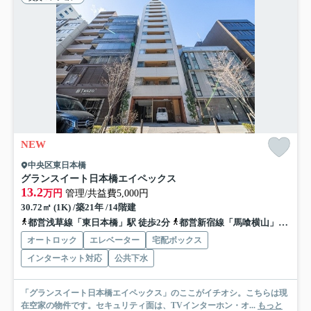
NEW
中央区東日本橋
グランスイート日本橋エイペックス
13.2
万円
管理/共益費5,000円
30.72㎡ (1K) /築21年 /14階建
都営浅草線「東日本橋」駅 徒歩2分
都営新宿線「馬喰横山」駅 徒歩2分
オートロック
エレベーター
宅配ボックス
インターネット対応
公共下水
「グランスイート日本橋エイペックス」のここがイチオシ。こちらは現
在空家の物件です。セキュリティ面は、TVインターホン・オ...
もっと