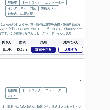
駐輪場
オートロック
エレベーター
インターネット対応
防犯カメラ
敷地内ごみ置き場
」はいかがでしょうか。室内設備は浴室乾燥機・洗面所独立な
ンなど充実しているので安心して生活できます。収納はシュー
す。この物件は月21万円と、グレード...
もっと見る
間取り
面積
詳細
お気に入り
1LDK
45.13㎡
詳細を見る
追加する
駐輪場
オートロック
エレベーター
CATV
まいは、間取りにも余裕があり快適です。収納はクロゼット・シ