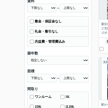
賃料
～
敷金・保証金なし
新生
ど充
礼金・敷引なし
ズボ
共益費・管理費込み
築年数
賃貸
面積
～
間取り
ワンルーム
1K
駅か
1DK
1LDK