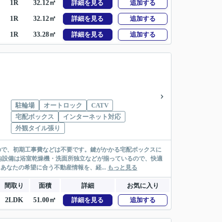
1R
32.12㎡
詳細を見る
追加する
1R
32.12㎡
詳細を見る
追加する
1R
33.28㎡
詳細を見る
追加する
駐輪場
オートロック
CATV
宅配ボックス
インターネット対応
外観タイル張り
ので、初期工事費などは不要です。鍵がかかる宅配ボックスに
内設備は浴室乾燥機・洗面所独立などが揃っているので、快適
あなたの希望に合う不動産情報を、経...
もっと見る
間取り
面積
詳細
お気に入り
2LDK
51.00㎡
詳細を見る
追加する