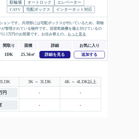
駐輪場
オートロック
エレベーター
CATV
宅配ボックス
インターネット対応
ンションです。共用部には宅配ボックスが付いているため、荷物
りが管理されている物件です。浴室乾燥機を備え付けているの
.5万円のお部屋です。お住み替えの...
もっと見る
間取り
面積
詳細
お気に入り
1DK
25.56㎡
詳細を見る
追加する
2LDK
3K ～ 3LDK
4K ～ 4LDK以上
1万円
-
-
室
-
-