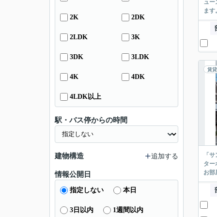
ュー
ます
2K
2DK
2LDK
3K
3DK
3LDK
賃貸
4K
4DK
4LDK以上
駅・バス停からの時間
「サ
建物構造
追加する
ター
お部
情報公開日
指定しない
本日
3日以内
1週間以内