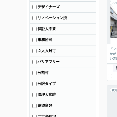
アパ
デザイナーズ
リノベーション済
保証人不要
事務所可
「フ
２人入居可
かが
い方
バリアフリー
分割可
分譲タイプ
賃貸
管理人常駐
眺望良好
二世帯住宅