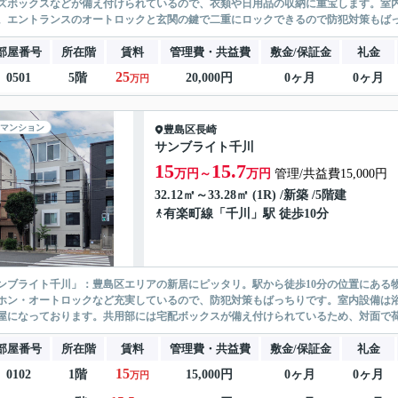
ズボックスなどが備え付けられているので、衣類や日用品の収納に重宝します。室内
。エントランスのオートロックと玄関の鍵で二重にロックできるので防犯対策もばっち
部屋番号
所在階
賃料
管理費・共益費
敷金/保証金
礼金
25
0501
5階
20,000円
0ヶ月
0ヶ月
万円
マンション
豊島区
長崎
サンブライト千川
15
15.7
万円～
万円
管理/共益費15,000円
32.12㎡～33.28㎡ (1R) /新築 /5階建
有楽町線
「
千川
」駅 徒歩10分
ンブライト千川」：豊島区エリアの新居にピッタリ。駅から徒歩10分の位置にある
ホン・オートロックなど充実しているので、防犯対策もばっちりです。室内設備は
屋になっております。共用部には宅配ボックスが備え付けられているため、対面で荷物
部屋番号
所在階
賃料
管理費・共益費
敷金/保証金
礼金
15
0102
1階
15,000円
0ヶ月
0ヶ月
万円