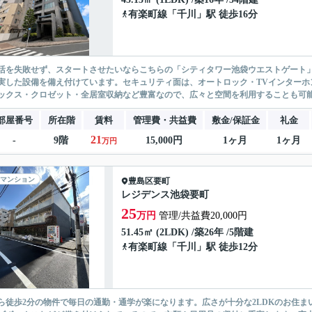
有楽町線
「
千川
」駅 徒歩16分
活を失敗せず、スタートさせたいならこちらの「シティタワー池袋ウエストゲート
実した設備を備え付けています。セキュリティ面は、オートロック・TVインターホ
ックス・クロゼット・全居室収納など豊富なので、広々と空間を利用することも可能で
部屋番号
所在階
賃料
管理費・共益費
敷金/保証金
礼金
21
-
9階
15,000円
1ヶ月
1ヶ月
万円
マンション
豊島区
要町
レジデンス池袋要町
25
万円
管理/共益費20,000円
51.45㎡ (2LDK) /築26年 /5階建
有楽町線
「
千川
」駅 徒歩12分
ら徒歩2分の物件で毎日の通勤・通学が楽になります。広さが十分な2LDKのお住