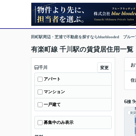
田町駅周辺・芝浦で不動産を探すならblueblooded ブル
有楽町線 千川駅の賃貸居住用一覧
お
千川
変更
アパート
住
マンション
6
9
棟
一戸建て
賃貸
募集中のみ表示