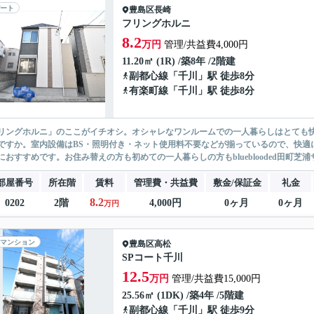
ート
豊島区
長崎
フリングホルニ
8.2
万円
管理/共益費4,000円
11.20㎡ (1R) /築8年 /2階建
副都心線
「
千川
」駅 徒歩8分
有楽町線
「
千川
」駅 徒歩8分
リングホルニ」のここがイチオシ。オシャレなワンルームでの一人暮らしはとても
ですか。室内設備はBS・照明付き・ネット使用料不要などが揃っているので、快適
におすすめです。お住み替えの方も初めての一人暮らしの方もblueblooded田町芝浦
部屋番号
所在階
賃料
管理費・共益費
敷金/保証金
礼金
8.2
0202
2階
4,000円
0ヶ月
0ヶ月
万円
マンション
豊島区
高松
SPコート千川
12.5
万円
管理/共益費15,000円
25.56㎡ (1DK) /築4年 /5階建
副都心線
「
千川
」駅 徒歩9分