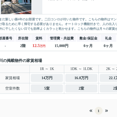
まだ新しい築4年のお部屋です。二口コンロが付いた物件です。こちらの物件はマ
け取るために早く帰宅する必要がありません。オートロック機能付きで、人の出入
外に干したくない日でも効率よくカラッと乾かせます。こちらの物件は月々の家賃が12
部屋番号
所在階
賃料
管理費・共益費
敷金/保証金
礼金
12.5
-
2階
15,000円
0ヶ月
0ヶ月
万円
川の掲載物件の家賃相場
1R ～ 1K
1DK ～ 1LDK
2K ～ 
家賃相場
14万円
16.8万円
22.
空室件数
5室
2室
2
1