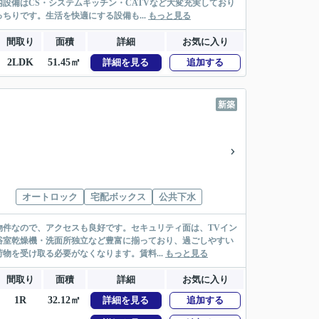
設備はCS・システムキッチン・CATVなど大変充実しており
りです。生活を快適にする設備も...
もっと見る
間取り
面積
詳細
お気に入り
2LDK
51.45㎡
詳細を見る
追加する
新築
オートロック
宅配ボックス
公共下水
物件なので、アクセスも良好です。セキュリティ面は、TVイン
浴室乾燥機・洗面所独立など豊富に揃っており、過ごしやすい
を受け取る必要がなくなります。賃料...
もっと見る
間取り
面積
詳細
お気に入り
1R
32.12㎡
詳細を見る
追加する