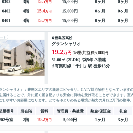
15.5
0302
3階
15,000円
0ヶ月
0ヶ月
万円
15.4
0402
4階
15,000円
0ヶ月
0ヶ月
万円
15.7
0401
4階
15,000円
0ヶ月
0ヶ月
万円
ート
豊島区
高松
グランシャリオ
19.2
万円
管理/共益費5,000円
51.00㎡ (2LDK) /築5年 /3階建
有楽町線
「
千川
」駅 徒歩13分
ランシャリオ」：豊島区エリアの新居にピッタリ。CATV対応物件となっています
を届けることで、外に置く置き配よりも安全に荷物を受け取ることができます。室
ごしやすいお部屋になります。とてもゆとりのある環境が魅力の月19.2万円の物件。
部屋番号
所在階
賃料
管理費・共益費
敷金/保証金
礼金
19.2
202号室
2階
5,000円
1ヶ月
3ヶ月
万円