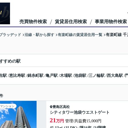
売買物件検索
賃貸居住用検索
事業用物件検索
ーブラッデッド
沿線・駅から探す
有楽町線の賃貸居住用一覧
有楽町線 
すすめの駅
吉駅
/
恵比寿駅
/
錦糸町駅
/
亀戸駅
/
木場駅
/
池袋駅
/
三ノ輪駅
/
西大島駅
/
件
マンション
豊島区
高松
シティタワー池袋ウエストゲート
21
万円
管理/共益費15,000円
45.13㎡ (1LDK) /築16年 /34階建