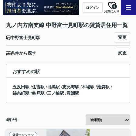
0
ログイン
お気に入り
丸ノ内方南支線 中野富士見町駅の賃貸居住用一覧
変更
中野富士見町駅
変更
条件から探す
おすすめの駅
五反田駅
/
住吉駅
/
目黒駅
/
恵比寿駅
/
木場駅
/
池袋駅
/
錦糸町駅
/
亀戸駅
/
三ノ輪駅
/
豊洲駅
4
棟
6
件
賃貸マンション