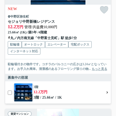
NEW
中野区弥生町
セジョリ中野新橋レジデンス
12.2
万円
管理/共益費10,000円
25.66㎡ (1K) /築5年 /4階建
丸ノ内方南支線「中野富士見町」駅 徒歩7分
駐輪場
オートロック
エレベーター
宅配ボックス
インターネット対応
駐輪場付きの物件です。コチラのバルコニーの広さは3.24㎡となってい
ます。お手入れ簡単。清潔感のあるフローリング張りの物...
もっと見る
募集中の部屋
3階
12.2万円
3階 / 25.66㎡ / 1K
賃貸マンション