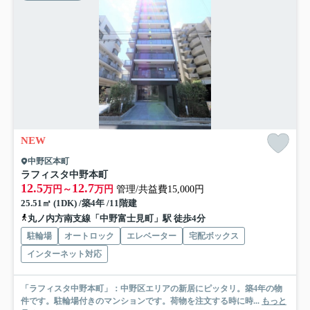
NEW
中野区本町
ラフィスタ中野本町
12.5
12.7
万円～
万円
管理/共益費15,000円
25.51㎡ (1DK) /築4年 /11階建
丸ノ内方南支線「中野富士見町」駅 徒歩4分
駐輪場
オートロック
エレベーター
宅配ボックス
インターネット対応
「ラフィスタ中野本町」：中野区エリアの新居にピッタリ。築4年の物
件です。駐輪場付きのマンションです。荷物を注文する時に時...
もっと