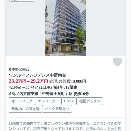
中野区南台
ワンルーフレジデンス中野南台
23.2
29.2
万円～
万円
管理/共益費18,000円
42.90㎡～55.74㎡ (2LDK) /築1年 /12階建
丸ノ内方南支線「中野富士見町」駅 徒歩10分
オートロック
エレベーター
CATV
宅配ボックス
敷地内ごみ置き場
バイク置場あり
12階建ての物件です。過ごしやすい環境を実現する、エアコン付きのマ
ンションです。現在空家となっておりますので、お早めのお...
もっと見