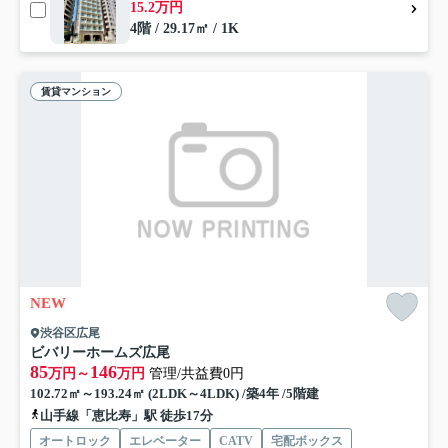
15.2万円
4階 / 29.17㎡ / 1K
賃貸マンション
NEW
渋谷区広尾
ビバリーホームズ広尾
85
146
万円～
万円
管理/共益費0円
102.72㎡～193.24㎡ (2LDK～4LDK) /築4年 /5階建
山手線「恵比寿」駅 徒歩17分
オートロック
エレベーター
CATV
宅配ボックス