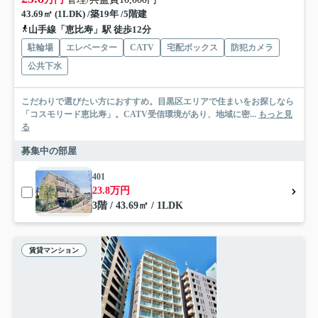
43.69㎡ (1LDK) /築19年 /5階建
山手線「恵比寿」駅 徒歩12分
駐輪場
エレベーター
CATV
宅配ボックス
防犯カメラ
公共下水
こだわりで選びたい方におすすめ。目黒区エリアで住まいをお探しなら
「コスモリード恵比寿」。CATV受信環境があり、地域に密...
もっと見
る
募集中の部屋
401
23.8万円
3階 / 43.69㎡ / 1LDK
賃貸マンション