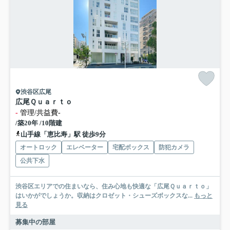
渋谷区広尾
広尾Ｑｕａｒｔｏ
-
管理/共益費-
/築20年 /10階建
山手線「恵比寿」駅 徒歩9分
オートロック
エレベーター
宅配ボックス
防犯カメラ
公共下水
渋谷区エリアでの住まいなら、住み心地も快適な「広尾Ｑｕａｒｔｏ」
はいかがでしょうか。収納はクロゼット・シューズボックスな...
もっと
見る
募集中の部屋