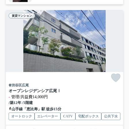
賃貸マンション
渋谷区広尾
オープンレジデンシア広尾Ⅰ
-
管理/共益費14,000円
/築12年 /5階建
山手線「恵比寿」駅 徒歩15分
オートロック
エレベーター
CATV
宅配ボックス
公共下水