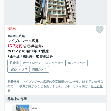
NEW
渋谷区広尾
マイプレジール広尾
15.2
万円
管理/共益費-
29.17㎡ (1K) /築18年 /12階建
山手線「恵比寿」駅 徒歩20分
駐輪場
オートロック
エレベーター
光ファイバー
宅配ボックス
防犯カメラ
新着情報：マイプレジール広尾の空室情報ならコチラ。BS対応の物件な
ので、工事費が掛かることもありません。セキュリティ面は...
もっと見
る
募集中の部屋
404