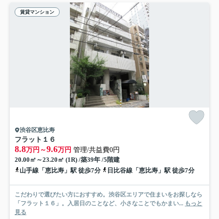
賃貸マンション
渋谷区恵比寿
フラット１６
8.8
9.6
万円～
万円
管理/共益費0円
20.00㎡～23.20㎡ (1R) /築39年 /5階建
山手線「恵比寿」駅 徒歩7分
日比谷線「恵比寿」駅 徒歩7分
こだわりで選びたい方におすすめ。渋谷区エリアで住まいをお探しなら
「フラット１６」。入居日のことなど、小さなことでもかまい...
もっと
見る