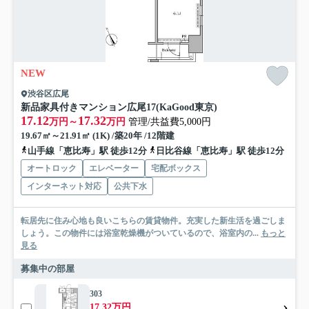
NEW
渋谷区広尾
新品家具付きマンション広尾17(KaGood東京)
17.12
17.32
万円～
万円
管理/共益費5,000円
19.67㎡～21.91㎡ (1K) /築20年 /12階建
山手線「恵比寿」駅 徒歩12分
日比谷線「恵比寿」駅 徒歩12分
オートロック
エレベーター
宅配ボックス
インターネット対応
公共下水
転居先に住み心地も良いこちらの賃貸物件。充実した新生活を過ごしま
しょう。この物件には浴室乾燥機がついているので、浴室内の...
もっと
見る
募集中の部屋
303
17.32万円