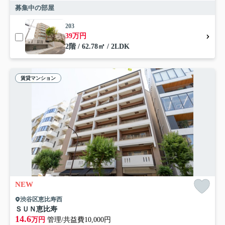
募集中の部屋
203
39万円
2階 / 62.78㎡ / 2LDK
賃貸マンション
NEW
渋谷区恵比寿西
ＳＵＮ恵比寿
14.6
万円
管理/共益費10,000円