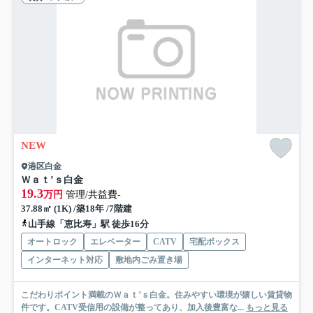
NEW
港区白金
Ｗａｔ’ｓ白金
19.3
万円
管理/共益費-
37.88㎡ (1K) /築18年 /7階建
山手線「恵比寿」駅 徒歩16分
オートロック
エレベーター
CATV
宅配ボックス
インターネット対応
敷地内ごみ置き場
こだわりポイント満載のＷａｔ’ｓ白金。住みやすい環境が嬉しい賃貸物
件です。CATV受信用の設備が整ってあり、加入後豊富な...
もっと見る