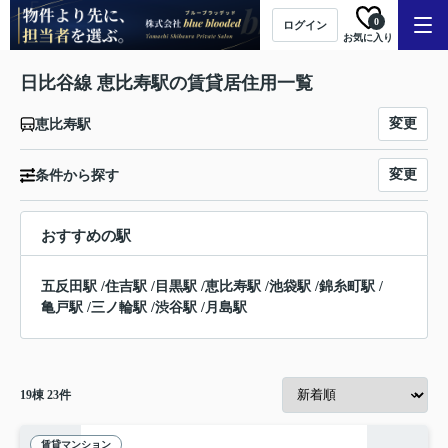
0
ログイン
お気に入り
日比谷線 恵比寿駅の賃貸居住用一覧
変更
恵比寿駅
変更
条件から探す
おすすめの駅
五反田駅
/
住吉駅
/
目黒駅
/
恵比寿駅
/
池袋駅
/
錦糸町駅
/
亀戸駅
/
三ノ輪駅
/
渋谷駅
/
月島駅
19
棟
23
件
賃貸マンション