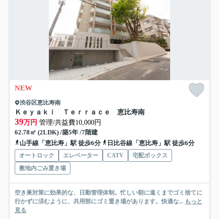
NEW
渋谷区恵比寿南
Ｋｅｙａｋｉ Ｔｅｒｒａｃｅ 恵比寿南
39
万円
管理/共益費10,000円
62.78㎡ (2LDK) /築5年 /7階建
山手線「恵比寿」駅 徒歩6分
日比谷線「恵比寿」駅 徒歩6分
オートロック
エレベーター
CATV
宅配ボックス
敷地内ごみ置き場
空き巣対策に効果的な、日勤管理体制。忙しい朝に遠くまでゴミ捨てに
行かずに済むように、共用部にゴミ置き場があります。快適な...
もっと
見る