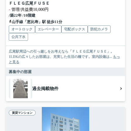
ＦＬＥＧ広尾ＦＵＳＥ
-
管理/共益費10,000円
/築22年 /10階建
山手線「恵比寿」駅 徒歩11分
オートロック
エレベーター
宅配ボックス
防犯カメラ
公共下水
広尾駅周辺への引っ越しをお考えなら「ＦＬＥＧ広尾ＦＵＳＥ」。
1LDKの広々したお部屋は、充実した生活の糧です。室内設備は...
もっ
と見る
募集中の部屋
過去掲載物件
賃貸マンション