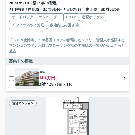
26.78㎡ (1R) /築25年 /8階建
山手線「恵比寿」駅 徒歩4分
日比谷線「恵比寿」駅 徒歩3分
オートロック
エレベーター
CATV
宅配ボックス
インターネット対応
敷地内ごみ置き場
「ＳＵＮ恵比寿」：渋谷区エリアの新居にピッタリ。管理人が巡回する
マンションです。床材はフローリングなので掃除の手間がかか...
もっと
見る
募集中の部屋
304
14.6万円
3階 / 26.78㎡ / 1R
賃貸マンション