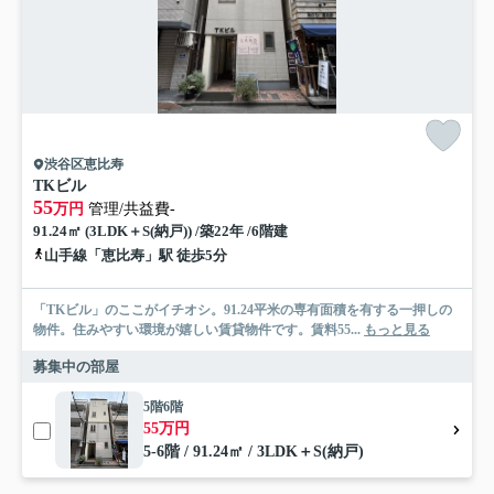
渋谷区恵比寿
TKビル
55
万円
管理/共益費-
91.24㎡ (3LDK＋S(納戸)) /築22年 /6階建
山手線「恵比寿」駅 徒歩5分
「TKビル」のここがイチオシ。91.24平米の専有面積を有する一押しの
物件。住みやすい環境が嬉しい賃貸物件です。賃料55...
もっと見る
募集中の部屋
5階6階
55万円
5-6階 / 91.24㎡ / 3LDK＋S(納戸)