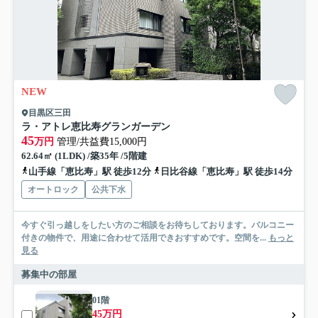
NEW
目黒区三田
ラ・アトレ恵比寿グランガーデン
45
万円
管理/共益費15,000円
62.64㎡ (1LDK) /築35年 /5階建
山手線「恵比寿」駅 徒歩12分
日比谷線「恵比寿」駅 徒歩14分
オートロック
公共下水
今すぐ引っ越しをしたい方のご相談をお待ちしております。バルコニー
付きの物件で、用途に合わせて活用できおすすめです。空間を...
もっと
見る
募集中の部屋
01階
45万円