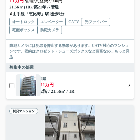
11
万円
管理/共益費3,000円
21.56㎡ (1R) /築21年 /7階建
山手線「恵比寿」駅 徒歩5分
オートロック
エレベーター
CATV
光ファイバー
宅配ボックス
防犯カメラ
防犯カメラには犯罪を抑止する効果があります。CATV対応のマンショ
ンです。収納はクロゼット・シューズボックスなど豊富なの...
もっと見
る
募集中の部屋
2階
11万円
2階 / 21.56㎡ / 1R
賃貸マンション