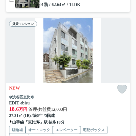
01階 / 62.64㎡ / 1LDK
賃貸マンション
NEW
渋谷区恵比寿
EDIT ebisu
18.6
万円
管理/共益費12,000円
27.21㎡ (1R) /築6年 /5階建
山手線「恵比寿」駅 徒歩10分
駐輪場
オートロック
エレベーター
宅配ボックス