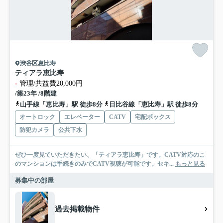
渋谷区恵比寿
ティアラ恵比寿
-
管理/共益費20,000円
/築23年 /8階建
山手線「恵比寿」駅 徒歩8分
日比谷線「恵比寿」駅 徒歩8分
オートロック
エレベーター
CATV
宅配ボックス
防犯カメラ
公共下水
ぜひ一度見ていただきたい、「ティアラ恵比寿」です。CATV対応のこ
のマンションは手続きのみでCATV視聴が可能です。セキ...
もっと見る
募集中の部屋
過去掲載物件