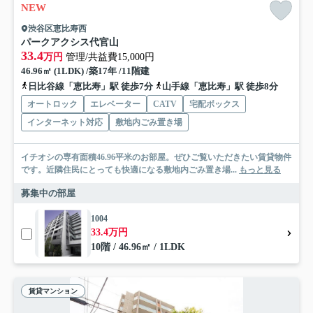
NEW
渋谷区恵比寿西
パークアクシス代官山
33.4
万円
管理/共益費15,000円
46.96㎡ (1LDK) /築17年 /11階建
日比谷線「恵比寿」駅 徒歩7分
山手線「恵比寿」駅 徒歩8分
オートロック
エレベーター
CATV
宅配ボックス
インターネット対応
敷地内ごみ置き場
イチオシの専有面積46.96平米のお部屋。ぜひご覧いただきたい賃貸物件
です。近隣住民にとっても快適になる敷地内ごみ置き場...
もっと見る
募集中の部屋
1004
33.4万円
10階 / 46.96㎡ / 1LDK
賃貸マンション