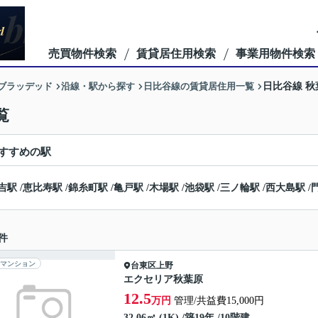
売買物件検索
賃貸居住用検索
事業用物件検索
ーブラッデッド
沿線・駅から探す
日比谷線の賃貸居住用一覧
日比谷線 
覧
すすめの駅
吉駅
/
恵比寿駅
/
錦糸町駅
/
亀戸駅
/
木場駅
/
池袋駅
/
三ノ輪駅
/
西大島駅
/
件
マンション
台東区
上野
エクセリア秋葉原
12.5
万円
管理/共益費15,000円
32.06㎡ (1K) /築19年 /10階建