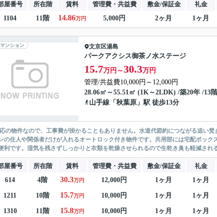
部屋番号
所在階
賃料
管理費・共益費
敷金/保証金
礼金
14.86
1104
11階
5,000円
2ヶ月
1ヶ月
万円
マンション
文京区
湯島
パークアクシス御茶ノ水ステージ
15.7
30.3
万円～
万円
管理/共益費10,000円～12,000円
28.06㎡～55.51㎡ (1K～2LDK) /築20年 /13
山手線
「
秋葉原
」駅 徒歩13分
対応の物件なので、工事費が掛かることもありません。水道代節約につながる追い焚き
ンの住人や関係者だけが入れるオートロック付き物件です。共用部には宅配ボックス
便利です。湿気を残さずしっかりと衣類を乾燥させられるので生乾き臭も軽減される浴
部屋番号
所在階
賃料
管理費・共益費
敷金/保証金
礼金
30.3
614
4階
12,000円
1ヶ月
1ヶ月
万円
15.7
1211
10階
10,000円
1ヶ月
1ヶ月
万円
15.8
1310
11階
10,000円
1ヶ月
1ヶ月
万円