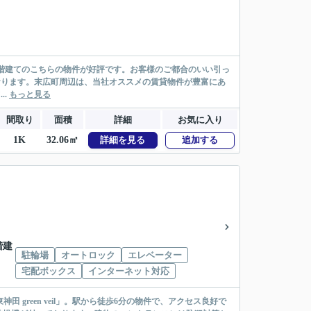
0階建てのこちらの物件が好評です。お客様のご都合のいい引っ
おります。末広町周辺は、当社オススメの賃貸物件が豊富にあ
..
もっと見る
間取り
面積
詳細
お気に入り
1K
32.06㎡
詳細を見る
追加する
2階建
駐輪場
オートロック
エレベーター
宅配ボックス
インターネット対応
 green veil」。駅から徒歩6分の物件で、アクセス良好で