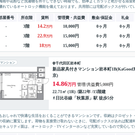
梅雨や花粉など洗濯物を外干しできない時期でも、効率よくカラッと乾かせる浴室
優れているオートロック機能を備えております。共用部には宅配ボックスが付いている
部屋番号
所在階
賃料
管理費・共益費
敷金/保証金
礼金
14.2
-
3階
10,000円
0ヶ月
0ヶ月
万円
22.9
-
3階
15,000円
0ヶ月
0ヶ月
万円
18
-
7階
15,000円
0ヶ月
0ヶ月
万円
マンション
千代田区
岩本町
新品家具付きマンション岩本町1B(KaGood
京)
14.86
万円
管理/共益費5,000円
22.71㎡ (1R) /築22年 /15階建
日比谷線
「
秋葉原
」駅 徒歩5分
もおしゃれで快適な生活をおくることができるマンションです。収納はクロゼット
の収納に重宝します。荷物を直接受け取れないときに、宅配ボックスがあれば配達
セキュリティ面は、オートロック・TVインターホンなど充実しているので安心して生