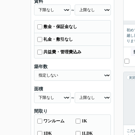
賃料
～
敷金・保証金なし
初め
越し
礼金・敷引なし
ります
共益費・管理費込み
築年数
賃貸
面積
～
間取り
ワンルーム
1K
こだ
1DK
1LDK