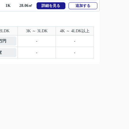
1K
28.06㎡
詳細を見る
追加する
2LDK
3K ～ 3LDK
4K ～ 4LDK以上
3万円
-
-
室
-
-