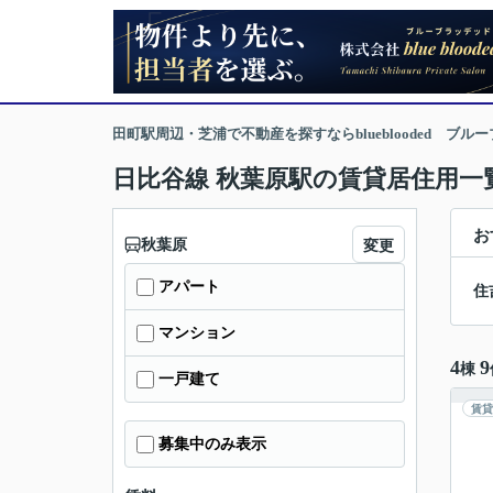
田町駅周辺・芝浦で不動産を探すならblueblooded ブル
日比谷線 秋葉原駅の賃貸居住用一
お
秋葉原
変更
アパート
住
マンション
4
9
棟
一戸建て
賃貸
募集中のみ表示