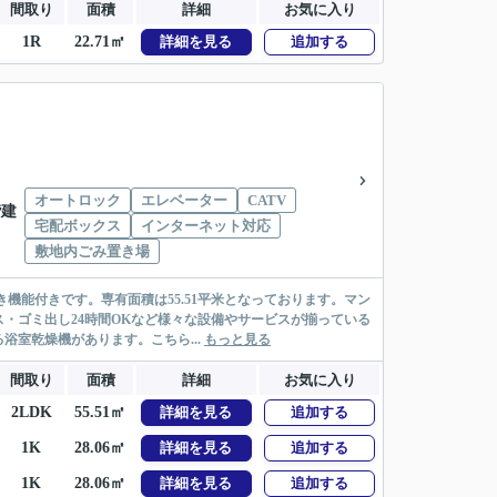
間取り
面積
詳細
お気に入り
1R
22.71㎡
詳細を見る
追加する
オートロック
エレベーター
CATV
階建
宅配ボックス
インターネット対応
敷地内ごみ置き場
機能付きです。専有面積は55.51平米となっております。マン
・ゴミ出し24時間OKなど様々な設備やサービスが揃っている
室乾燥機があります。こちら...
もっと見る
間取り
面積
詳細
お気に入り
2LDK
55.51㎡
詳細を見る
追加する
1K
28.06㎡
詳細を見る
追加する
1K
28.06㎡
詳細を見る
追加する