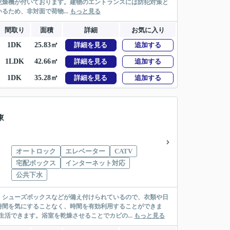
乾燥機が付いております。建物のエントランスには防犯対策と
ため、非対面で荷物...
もっと見る
間取り
面積
詳細
お気に入り
1DK
25.83㎡
詳細を見る
追加する
1LDK
42.66㎡
詳細を見る
追加する
1DK
35.28㎡
詳細を見る
追加する
東
オートロック
エレベーター
CATV
宅配ボックス
インターネット対応
公共下水
・シューズボックスなどが備え付けられているので、衣類や日
時間を気にすることなく、時間を有効利用することができま
活できます。浴室を乾燥させることでカビの...
もっと見る