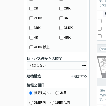
す。
して
2K
2DK
2LDK
3K
3DK
3LDK
4K
4DK
4LDK以上
賃貸
駅・バス停からの時間
建物構造
追加する
情報公開日
外装
指定しない
本日
用品
す。
3日以内
1週間以内