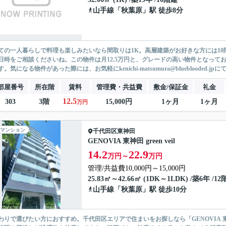
山手線
「
秋葉原
」駅 徒歩8分
ての一人暮らしで料理も楽しみたいなら間取りは1K。高層建築がお好きな方には1
日時をご相談くださいね。この物件は月12.5万円と、グレードの高い物件となって
。気になる物件があった際には、お気軽にkenichi-matsumura@blueblooded.jpにて.
部屋番号
所在階
賃料
管理費・共益費
敷金/保証金
礼金
12.5
303
3階
15,000円
1ヶ月
1ヶ月
万円
マンション
千代田区
東神田
GENOVIA 東神田 green veil
14.2
22.9
万円～
万円
管理/共益費10,000円～15,000円
25.83㎡～42.66㎡ (1DK～1LDK) /築6年 /1
山手線
「
秋葉原
」駅 徒歩10分
わりで選びたい方におすすめ。千代田区エリアで住まいをお探しなら「GENOVIA 東神田