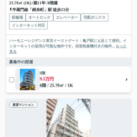
25.70㎡ (1K) /築11年 /8階建
半蔵門線「錦糸町」駅 徒歩23分
駐輪場
オートロック
エレベーター
宅配ボックス
インターネット対応
ハーモニーレジデンス東京イーストゲート：亀戸駅にも近くて便利。イ
ンターネットの使用が可能な物件です。浴室乾燥機付きの物件...
もっと
見る
募集中の部屋
6階
9.5万円
6階 / 25.70㎡ / 1K
賃貸マンション