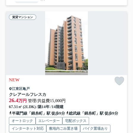
賃貸マンション
NEW
江東区亀戸
クレアールフレスカ
26.4
万円
管理/共益費15,000円
67.51㎡ (2LDK) /築14年 /14階建
半蔵門線「錦糸町」駅 徒歩9分
総武線「錦糸町」駅 徒歩9分
オートロック
エレベーター
宅配ボックス
インターネット対応
敷地内ごみ置き場
バイク置場あり