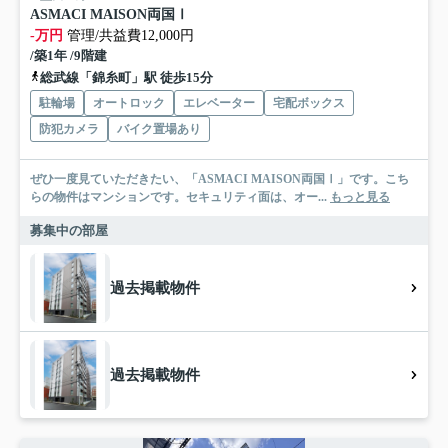
ASMACI MAISON両国Ⅰ
-万円
管理/共益費12,000円
/築1年 /9階建
総武線「錦糸町」駅 徒歩15分
駐輪場
オートロック
エレベーター
宅配ボックス
防犯カメラ
バイク置場あり
ぜひ一度見ていただきたい、「ASMACI MAISON両国Ⅰ」です。こち
らの物件はマンションです。セキュリティ面は、オー...
もっと見る
募集中の部屋
過去掲載物件
過去掲載物件