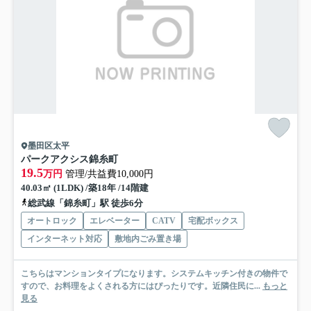
墨田区太平
パークアクシス錦糸町
19.5
万円
管理/共益費10,000円
40.03㎡ (1LDK) /築18年 /14階建
総武線「錦糸町」駅 徒歩6分
オートロック
エレベーター
CATV
宅配ボックス
インターネット対応
敷地内ごみ置き場
こちらはマンションタイプになります。システムキッチン付きの物件で
すので、お料理をよくされる方にはぴったりです。近隣住民に...
もっと
見る