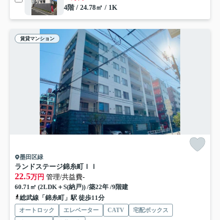
4階 / 24.78㎡ / 1K
賃貸マンション
墨田区緑
ランドステージ錦糸町ＩＩ
22.5
万円
管理/共益費-
60.71㎡ (2LDK＋S(納戸)) /築22年 /9階建
総武線「錦糸町」駅 徒歩11分
オートロック
エレベーター
CATV
宅配ボックス