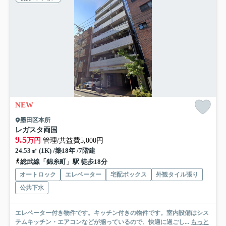
NEW
墨田区本所
レガスタ両国
9.5
万円
管理/共益費5,000円
24.53㎡ (1K) /築18年 /7階建
総武線「錦糸町」駅 徒歩18分
オートロック
エレベーター
宅配ボックス
外観タイル張り
公共下水
エレベーター付き物件です。キッチン付きの物件です。室内設備はシス
テムキッチン・エアコンなどが揃っているので、快適に過ごし...
もっと