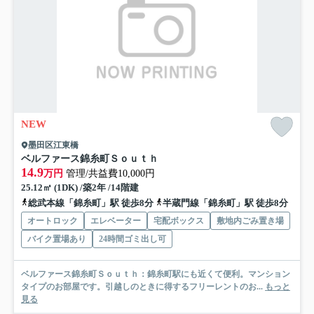
NEW
墨田区江東橋
ベルファース錦糸町Ｓｏｕｔｈ
14.9
万円
管理/共益費10,000円
25.12㎡ (1DK) /築2年 /14階建
総武本線「錦糸町」駅 徒歩8分
半蔵門線「錦糸町」駅 徒歩8分
オートロック
エレベーター
宅配ボックス
敷地内ごみ置き場
バイク置場あり
24時間ゴミ出し可
ベルファース錦糸町Ｓｏｕｔｈ：錦糸町駅にも近くて便利。マンション
タイプのお部屋です。引越しのときに得するフリーレントのお...
もっと
見る