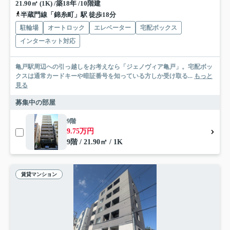
21.90㎡ (1K) /築18年 /10階建
半蔵門線「錦糸町」駅 徒歩18分
駐輪場
オートロック
エレベーター
宅配ボックス
インターネット対応
亀戸駅周辺への引っ越しをお考えなら「ジェノヴィア亀戸」。宅配ボッ
クスは通常カードキーや暗証番号を知っている方しか受け取る...
もっと
見る
募集中の部屋
9階
9.75万円
9階 / 21.90㎡ / 1K
賃貸マンション