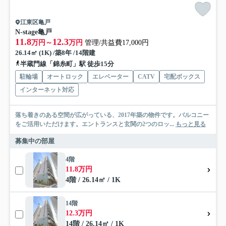
江東区亀戸
N-stage亀戸
11.8
12.3
万円～
万円
管理/共益費17,000円
26.14㎡ (1K) /築8年 /14階建
半蔵門線「錦糸町」駅 徒歩15分
駐輪場
オートロック
エレベーター
CATV
宅配ボックス
インターネット対応
落ち着きのある空間が広がっている、2017年築の物件です。バルコニー
をご活用いただけます。エントランスと玄関の2つのロッ...
もっと見る
募集中の部屋
4階
11.8万円
4階 / 26.14㎡ / 1K
14階
12.3万円
14階 / 26.14㎡ / 1K