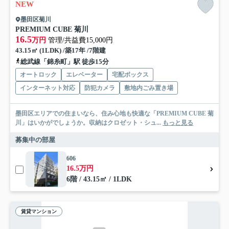
NEW
墨田区菊川
PREMIUM CUBE 菊川
16.5
万円
管理/共益費15,000円
43.15㎡ (1LDK) /築17年 /7階建
総武線「錦糸町」駅 徒歩15分
オートロック
エレベーター
宅配ボックス
インターネット対応
防犯カメラ
敷地内ごみ置き場
墨田区エリアでの住まいなら、住み心地も快適な「PREMIUM CUBE 菊
川」はいかがでしょうか。収納はクロゼット・シュ...
もっと見る
募集中の部屋
606
16.5万円
6階 / 43.15㎡ / 1LDK
賃貸マンション