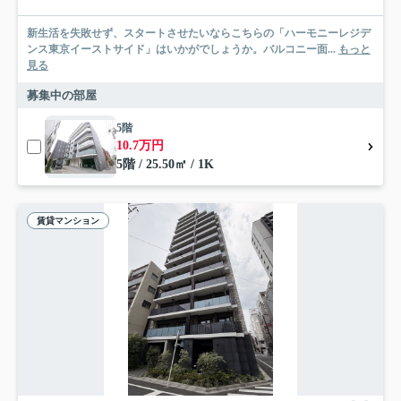
新生活を失敗せず、スタートさせたいならこちらの「ハーモニーレジデ
ンス東京イーストサイド」はいかがでしょうか。バルコニー面...
もっと
見る
募集中の部屋
5階
10.7万円
5階 / 25.50㎡ / 1K
賃貸マンション