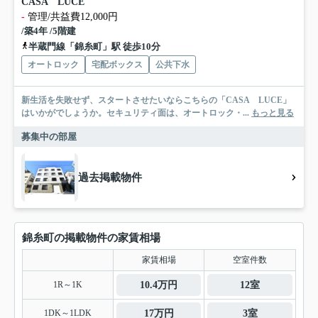
CASA LUCE
-
管理/共益費12,000円
/築4年 /5階建
半蔵門線「錦糸町」駅 徒歩10分
オートロック
宅配ボックス
公共下水
新生活を失敗せず、スタートさせたいならこちらの「CASA LUCE」
はいかがでしょうか。セキュリティ面は、オートロック・...
もっと見る
募集中の部屋
過去掲載物件
錦糸町の掲載物件の家賃相場
家賃相場
空室件数
1R～1K
10.4万円
12室
1DK～1LDK
17万円
3室