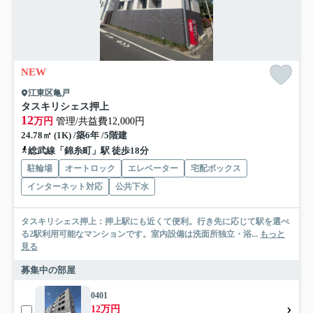
NEW
江東区亀戸
タスキリシェス押上
12
万円
管理/共益費12,000円
24.78㎡ (1K) /築6年 /5階建
総武線「錦糸町」駅 徒歩18分
駐輪場
オートロック
エレベーター
宅配ボックス
インターネット対応
公共下水
タスキリシェス押上：押上駅にも近くて便利。行き先に応じて駅を選べ
る2駅利用可能なマンションです。室内設備は洗面所独立・浴...
もっと
見る
募集中の部屋
0401
12万円