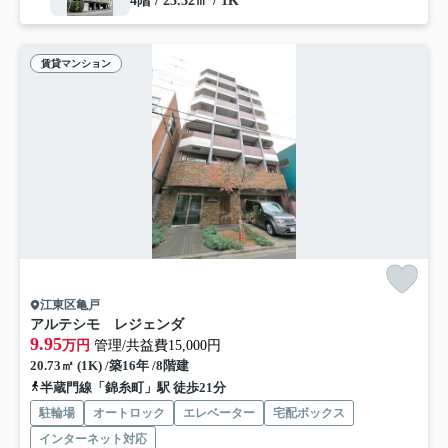
4階 / 25.32㎡ / 1K
賃貸マンション
江東区亀戸
アルテシモ レジェンダ
9.95
万円
管理/共益費15,000円
20.73㎡ (1K) /築16年 /8階建
半蔵門線「錦糸町」駅 徒歩21分
駐輪場
オートロック
エレベーター
宅配ボックス
インターネット対応