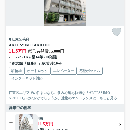
江東区毛利
ARTESSIMO ARDITO
11.5
万円
管理/共益費15,000円
25.32㎡ (1K) /築14年 /10階建
総武線「錦糸町」駅 徒歩10分
駐輪場
オートロック
エレベーター
宅配ボックス
インターネット対応
江東区エリアでの住まいなら、住み心地も快適な「ARTESSIMO
ARDITO」はいかがでしょうか。建物のエントランスに...
もっと見る
募集中の部屋
4階
11.5万円