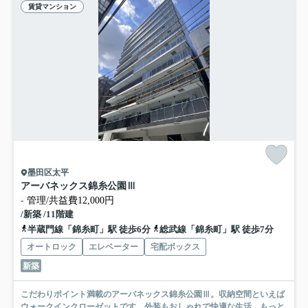
賃貸マンション
墨田区太平
アーバネックス錦糸公園Ⅲ
-
管理/共益費12,000円
/新築 /11階建
半蔵門線「錦糸町」駅 徒歩6分
総武線「錦糸町」駅 徒歩7分
オートロック
エレベーター
宅配ボックス
新築
こだわりポイント満載のアーバネックス錦糸公園Ⅲ。収納空間といえば
ウォークインクローゼットです。外装もおしゃれで快適な生活...
もっと