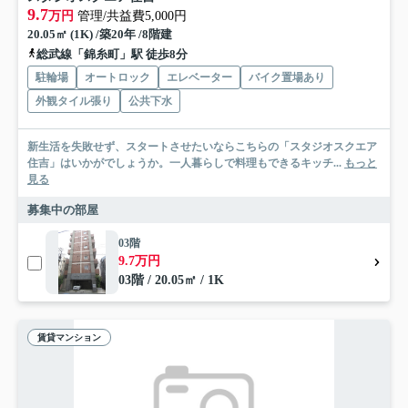
9.7
万円
管理/共益費5,000円
20.05㎡ (1K) /築20年 /8階建
総武線「錦糸町」駅 徒歩8分
駐輪場
オートロック
エレベーター
バイク置場あり
外観タイル張り
公共下水
新生活を失敗せず、スタートさせたいならこちらの「スタジオスクエア
住吉」はいかがでしょうか。一人暮らしで料理もできるキッチ...
もっと
見る
募集中の部屋
03階
9.7万円
03階 / 20.05㎡ / 1K
賃貸マンション