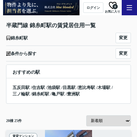
0
ログイン
お気に入り
半蔵門線 錦糸町駅の賃貸居住用一覧
変更
錦糸町駅
変更
条件から探す
おすすめの駅
五反田駅
/
住吉駅
/
池袋駅
/
目黒駅
/
恵比寿駅
/
木場駅
/
三ノ輪駅
/
錦糸町駅
/
亀戸駅
/
豊洲駅
20
棟
25
件
賃貸マンション