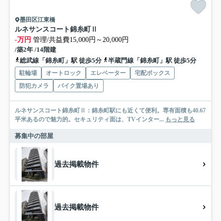
墨田区江東橋
ルネサンスコート錦糸町Ⅱ
-万円
管理/共益費15,000円～20,000円
/築2年 /14階建
総武線「錦糸町」駅 徒歩5分
半蔵門線「錦糸町」駅 徒歩5分
駐輪場
オートロック
エレベーター
宅配ボックス
防犯カメラ
バイク置場あり
ルネサンスコート錦糸町Ⅱ：錦糸町駅にも近くて便利。専有面積も40.67
平米あるので魅力的。セキュリティ面は、TVインター...
もっと見る
募集中の部屋
過去掲載物件
過去掲載物件