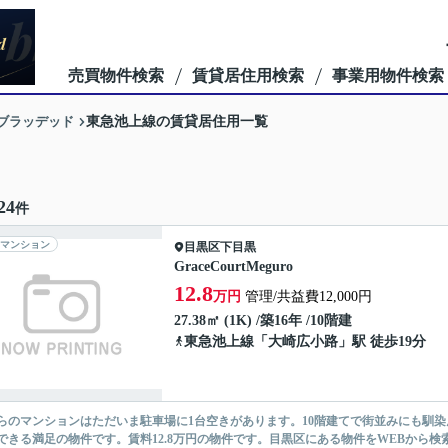
売買物件検索
賃貸居住用検索
事業用物件検索
ーブラッデッド
東急池上線の賃貸居住用一覧
24
件
マンション
目黒区
下目黒
GraceCourtMeguro
12.8
万円
管理/共益費12,000円
27.38㎡ (1K) /築16年 /10階建
東急池上線
「
大崎広小路
」駅 徒歩19分
らのマンションはただいま駐車場に1台空きがあります。10階建てで街並みにも馴染
できる満足の物件です。賃料12.8万円の物件です。目黒区にある物件をWEBから検索する