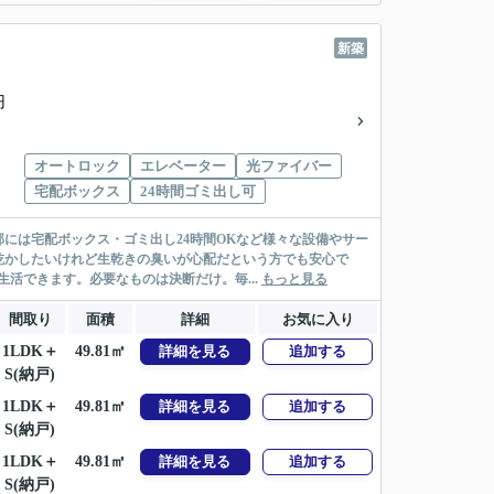
新築
円
オートロック
エレベーター
光ファイバー
宅配ボックス
24時間ゴミ出し可
には宅配ボックス・ゴミ出し24時間OKなど様々な設備やサー
乾かしたいけれど生乾きの臭いが心配だという方でも安心で
活できます。必要なものは決断だけ。毎...
もっと見る
間取り
面積
詳細
お気に入り
1LDK＋
49.81㎡
詳細を見る
追加する
S(納戸)
1LDK＋
49.81㎡
詳細を見る
追加する
S(納戸)
1LDK＋
49.81㎡
詳細を見る
追加する
S(納戸)