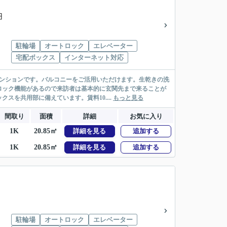
円
駐輪場
オートロック
エレベーター
宅配ボックス
インターネット対応
マンションです。バルコニーをご活用いただけます。生乾きの洗
ロック機能があるので来訪者は基本的に玄関先まで来ることが
を共用部に備えています。賃料10....
もっと見る
間取り
面積
詳細
お気に入り
1K
20.85㎡
詳細を見る
追加する
1K
20.85㎡
詳細を見る
追加する
駐輪場
オートロック
エレベーター