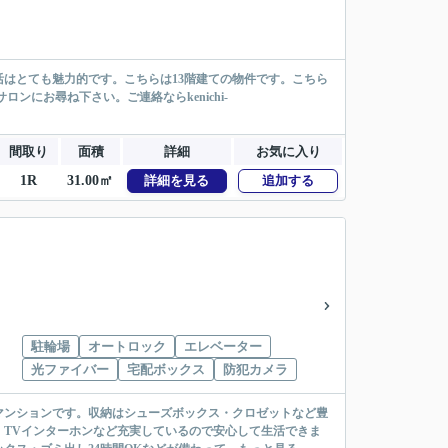
はとても魅力的です。こちらは13階建ての物件です。こちら
ロンにお尋ね下さい。ご連絡ならkenichi-
間取り
面積
詳細
お気に入り
1R
31.00㎡
詳細を見る
追加する
駐輪場
オートロック
エレベーター
光ファイバー
宅配ボックス
防犯カメラ
マンションです。収納はシューズボックス・クロゼットなど豊
TVインターホンなど充実しているので安心して生活できま