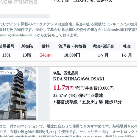
わりポイント満載のパークアクシス白金台南。広さのある素敵なワンルームでの生活
賃14万円の物件です。安心して暮らせる品川区の物件の事ならblueblooded田町芝浦サ
sumura@blueblooded.jpからお待ちしております。
部屋番号
所在階
賃料
管理費・共益費
敷金/保証金
礼金
14
1301
13階
18,000円
1ヶ月
1ヶ月
万円
マンション
品川区
北品川
KDA SHINAGAWA OSAKI
11.7
万円
管理/共益費10,000円
22.57㎡ (1R) /築7年 /9階建
都営浅草線
「
五反田
」駅 徒歩13分
コニー付きのマンションで、用途に合わせて使用できおすすめです。駐輪場付きの
ので、衣類や履き物の整理がしやすく便利です。セキュリティ面は、オートロック・