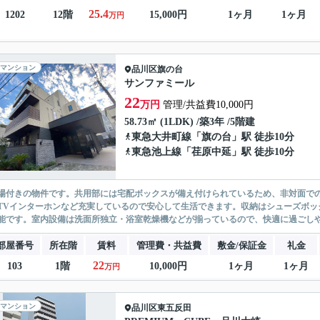
25.4
1202
12階
15,000円
1ヶ月
1ヶ月
万円
マンション
品川区
旗の台
サンファミール
22
万円
管理/共益費10,000円
58.73㎡ (1LDK) /築3年 /5階建
東急大井町線
「
旗の台
」駅 徒歩10分
東急池上線
「
荏原中延
」駅 徒歩10分
場付きの物件です。共用部には宅配ボックスが備え付けられているため、非対面で
TVインターホンなど充実しているので安心して生活できます。収納はシューズボッ
能です。室内設備は洗面所独立・浴室乾燥機などが揃っているので、快適に過ごしやす
部屋番号
所在階
賃料
管理費・共益費
敷金/保証金
礼金
22
103
1階
10,000円
1ヶ月
1ヶ月
万円
マンション
品川区
東五反田