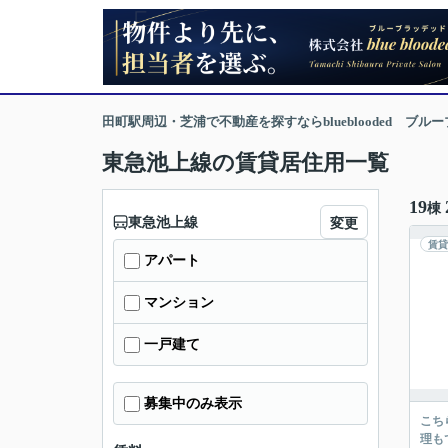
田町駅周辺・芝浦で不動産を探すならblueblooded ブル
東急池上線の賃貸居住用一覧
19
棟
東急池上線
変更
賃貸
アパート
マンション
一戸建て
募集中のみ表示
こち
理も