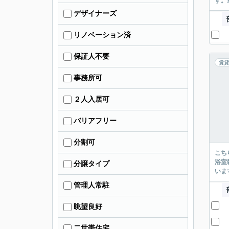
す。
デザイナーズ
リノベーション済
保証人不要
賃貸
事務所可
２人入居可
バリアフリー
分割可
こち
浴室
分譲タイプ
いま
管理人常駐
眺望良好
二世帯住宅