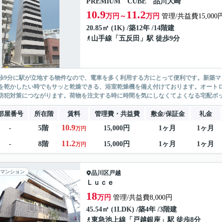
PREMIUM CUBE 品川大崎
10.9
11.2
万円～
万円
管理/共益費15,000
20.85㎡ (1K) /築12年 /14階建
山手線
「
五反田
」駅 徒歩9分
歩9分に駅が立地する物件なので、電車を多く利用する方にとって便利です。新築
を乾かしたい時でもサッと乾燥できる、浴室乾燥機を備え付けております。オート
防犯対策につながります。荷物を注文する時に時間を気にしなくてよくなる宅配ボックス
部屋番号
所在階
賃料
管理費・共益費
敷金/保証金
礼金
10.9
-
5階
15,000円
1ヶ月
1ヶ月
万円
11.2
-
8階
15,000円
1ヶ月
1ヶ月
万円
マンション
品川区
戸越
Ｌｕｃｅ
18
万円
管理/共益費8,000円
45.54㎡ (1LDK) /築4年 /3階建
東急池上線
「
戸越銀座
」駅 徒歩8分