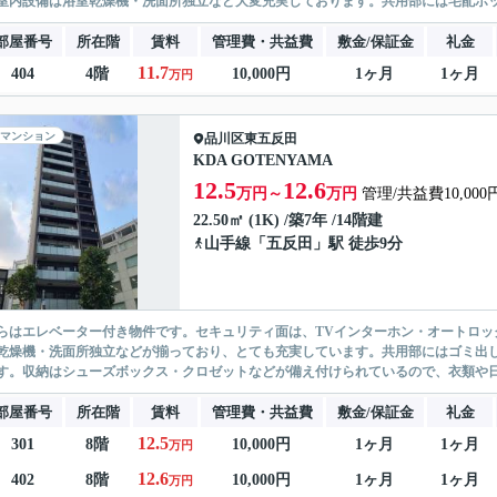
室内設備は浴室乾燥機・洗面所独立など大変充実しております。共用部には宅配ボックス
部屋番号
所在階
賃料
管理費・共益費
敷金/保証金
礼金
11.7
404
4階
10,000円
1ヶ月
1ヶ月
万円
マンション
品川区
東五反田
KDA GOTENYAMA
12.5
12.6
万円～
万円
管理/共益費10,000
22.50㎡ (1K) /築7年 /14階建
山手線
「
五反田
」駅 徒歩9分
らはエレベーター付き物件です。セキュリティ面は、TVインターホン・オートロッ
乾燥機・洗面所独立などが揃っており、とても充実しています。共用部にはゴミ出し
す。収納はシューズボックス・クロゼットなどが備え付けられているので、衣類や日用
部屋番号
所在階
賃料
管理費・共益費
敷金/保証金
礼金
12.5
301
8階
10,000円
1ヶ月
1ヶ月
万円
12.6
402
8階
10,000円
1ヶ月
1ヶ月
万円