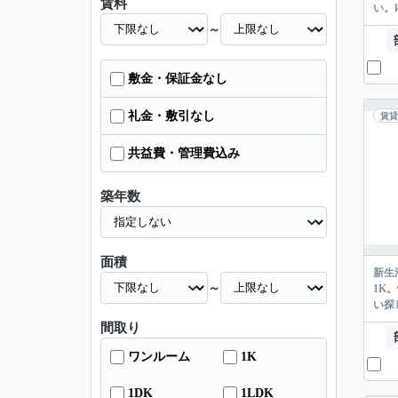
賃料
い。k
～
敷金・保証金なし
礼金・敷引なし
賃貸
共益費・管理費込み
築年数
面積
新生
～
1K
い探
間取り
ワンルーム
1K
1DK
1LDK