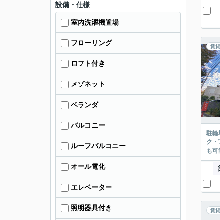
設備・仕様
室内洗濯機置場
フローリング
賃貸
ロフト付き
メゾネット
ベランダ
バルコニー
駐輪
ク・
ルーフバルコニー
も可
オール電化
エレベーター
照明器具付き
賃貸