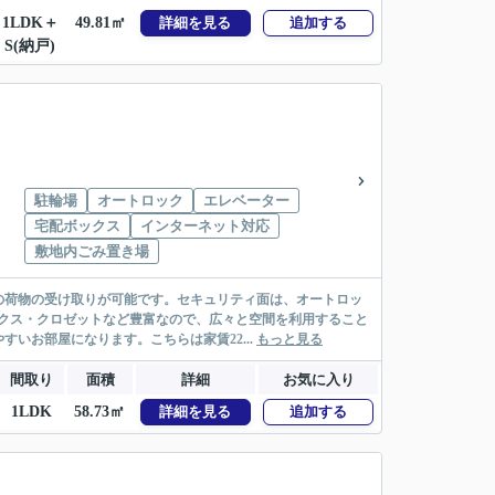
1LDK＋
49.81㎡
詳細を見る
追加する
S(納戸)
駐輪場
オートロック
エレベーター
宅配ボックス
インターネット対応
敷地内ごみ置き場
の荷物の受け取りが可能です。セキュリティ面は、オートロッ
クス・クロゼットなど豊富なので、広々と空間を利用すること
いお部屋になります。こちらは家賃22...
もっと見る
間取り
面積
詳細
お気に入り
1LDK
58.73㎡
詳細を見る
追加する