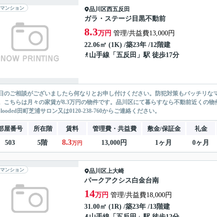
マンション
品川区
西五反田
ガラ・ステージ目黒不動前
8.3
万円
管理/共益費13,000円
22.06㎡ (1K) /築23年 /12階建
山手線
「
五反田
」駅 徒歩17分
日のご相談がございましたら何なりとお申し付けください。防犯対策もバッチリなマ
。こちらは月々の家賃が8.3万円の物件です。品川区にて暮らすなら不動前近くの
eblooded田町芝浦サロン又は0120-238-760からご連絡ください。
部屋番号
所在階
賃料
管理費・共益費
敷金/保証金
礼金
8.3
503
5階
13,000円
1ヶ月
0ヶ月
万円
マンション
品川区
上大崎
パークアクシス白金台南
14
万円
管理/共益費18,000円
31.00㎡ (1R) /築23年 /13階建
山手線
「
五反田
」駅 徒歩12分