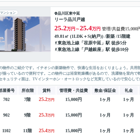
マンション
品川区
東中延
リーラ品川戸越
25.2
25.4
万円～
万円
管理/共益費15,000
49.81㎡ (1LDK＋S(納戸)) /新築 /15階建
東急池上線
「
荏原中延
」駅 徒歩5分
東急池上線
「
戸越銀座
」駅 徒歩10分
の物件のご紹介です。イチオシの新築物件で、快適な生活をおくりましょう。共用部
が揃っているので便利です。この物件には浴室乾燥機があるので、洗濯物を室内で
セキュリティ面は、TVインターホン・オートロックなど充実しているので安心して生
部屋番号
所在階
賃料
管理費・共益費
敷金/保証金
礼金
25.2
702
7階
15,000円
1ヶ月
1ヶ月
万円
25.3
902
9階
15,000円
1ヶ月
1ヶ月
万円
25.4
1102
11階
15,000円
1ヶ月
1ヶ月
万円