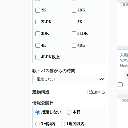
賃貸
2K
2DK
2LDK
3K
3DK
3LDK
4K
4DK
入居
4LDK以上
です
blu
駅・バス停からの時間
建物構造
追加する
賃貸
情報公開日
指定しない
本日
3日以内
1週間以内