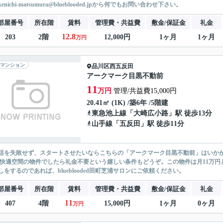
enichi-matsumura@blueblooded.jpから何でもお問い合わせ下さい。
部屋番号
所在階
賃料
管理費・共益費
敷金/保証金
礼金
12.8
203
2階
12,000円
1ヶ月
1ヶ月
万円
マンション
品川区
西五反田
アークマーク目黒不動前
11
万円
管理/共益費15,000円
20.41㎡ (1K) /築6年 /5階建
東急池上線
「
大崎広小路
」駅 徒歩13分
山手線
「
五反田
」駅 徒歩11分
活を失敗せず、スタートさせたいならこちらの「アークマーク目黒不動前」はいか
。快適空間の物件でしたら礼金不要という嬉しい条件もどうぞ。この物件は月11万
しをするのであれば、blueblooded田町芝浦サロンにご依頼ください。
部屋番号
所在階
賃料
管理費・共益費
敷金/保証金
礼金
11
407
4階
15,000円
1ヶ月
0ヶ月
万円