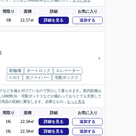
・ゴミ出し24時間OKなどが備わって...
もっと見る
間取り
面積
詳細
お気に入り
1R
22.57㎡
詳細を見る
追加する
円
駐輪場
オートロック
エレベーター
CATV
光ファイバー
宅配ボックス
クなどを備え付けているので安心して暮らせます。室内設備は
24時間OK・宅配ボックスなどが備わっておりとても充実して
品の収納に重宝します。必要なもの...
もっと見る
間取り
面積
詳細
お気に入り
1K
22.50㎡
詳細を見る
追加する
1K
22.50㎡
詳細を見る
追加する