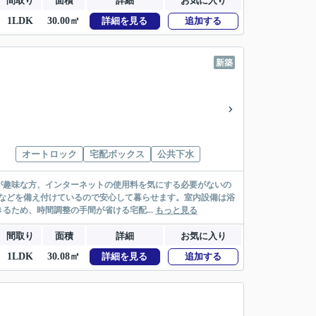
間取り
面積
詳細
お気に入り
1LDK
30.00㎡
詳細を見る
追加する
新築
オートロック
宅配ボックス
公共下水
のが趣味な方、インターネットの使用料を気にする必要がないの
などを備え付けているので安心して暮らせます。室内設備は浴
ため、時間調整の手間が省ける宅配...
もっと見る
間取り
面積
詳細
お気に入り
1LDK
30.08㎡
詳細を見る
追加する