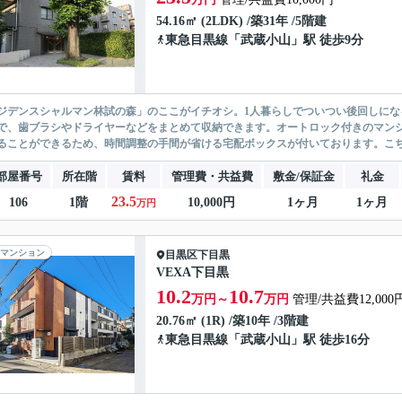
54.16㎡ (2LDK) /築31年 /5階建
東急目黒線
「
武蔵小山
」駅 徒歩9分
ジデンスシャルマン林試の森」のここがイチオシ。1人暮らしでついつい後回しに
で、歯ブラシやドライヤーなどをまとめて収納できます。オートロック付きのマン
ることができるため、時間調整の手間が省ける宅配ボックスが付いております。こちらの
部屋番号
所在階
賃料
管理費・共益費
敷金/保証金
礼金
23.5
106
1階
10,000円
1ヶ月
1ヶ月
万円
マンション
目黒区
下目黒
VEXA下目黒
10.2
10.7
万円～
万円
管理/共益費12,000
20.76㎡ (1R) /築10年 /3階建
東急目黒線
「
武蔵小山
」駅 徒歩16分