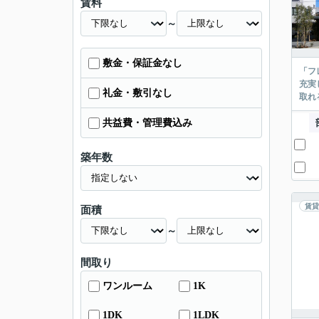
賃料
～
敷金・保証金なし
「フ
充実
礼金・敷引なし
取れ
共益費・管理費込み
築年数
賃貸
面積
～
間取り
ワンルーム
1K
1DK
1LDK