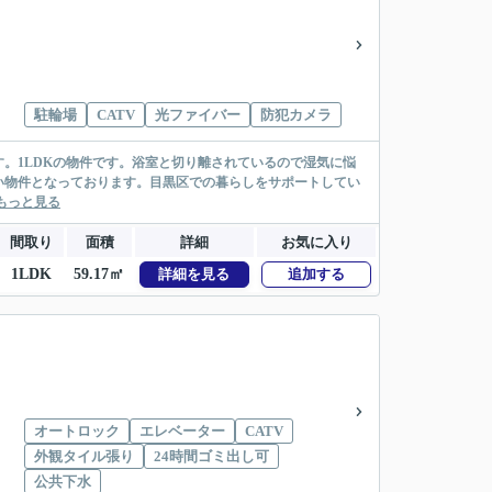
駐輪場
CATV
光ファイバー
防犯カメラ
。1LDKの物件です。浴室と切り離されているので湿気に悩
い物件となっております。目黒区での暮らしをサポートしてい
もっと見る
間取り
面積
詳細
お気に入り
1LDK
59.17㎡
詳細を見る
追加する
オートロック
エレベーター
CATV
外観タイル張り
24時間ゴミ出し可
公共下水