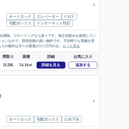
オートロック
エレベーター
CATV
宅配ボックス
インターネット対応
なる掃除。フローリングなら楽々です。独立洗面台を採用してい
ションなので、防犯性能の高い物件です。不在時でも荷物を受
物件は月々の家賃が23.5万円のお...
もっと見る
間取り
面積
詳細
お気に入り
2LDK
54.16㎡
詳細を見る
追加する
円
オートロック
宅配ボックス
公共下水