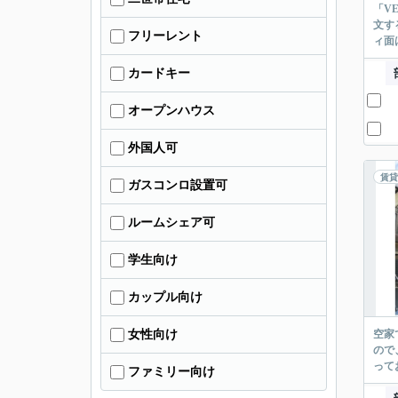
「V
文す
フリーレント
ィ面
カードキー
オープンハウス
外国人可
賃貸
ガスコンロ設置可
ルームシェア可
学生向け
カップル向け
女性向け
空家
ので
って
ファミリー向け