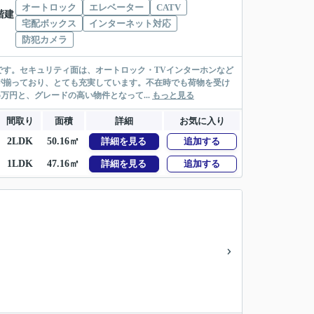
オートロック
エレベーター
CATV
4階建
宅配ボックス
インターネット対応
防犯カメラ
す。セキュリティ面は、オートロック・TVインターホンなど
が揃っており、とても充実しています。不在時でも荷物を受け
万円と、グレードの高い物件となって...
もっと見る
間取り
面積
詳細
お気に入り
2LDK
50.16㎡
詳細を見る
追加する
1LDK
47.16㎡
詳細を見る
追加する