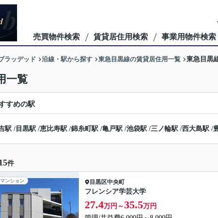
売買物件検索
賃貸居住用検索
事業用物件検索
ーブラッデッド
沿線・駅から探す
東急目黒線の賃貸居住用一覧
東急目黒
用一覧
すすめの駅
吉駅
/
目黒駅
/
恵比寿駅
/
錦糸町駅
/
亀戸駅
/
池袋駅
/
三ノ輪駅
/
西大島駅
/
15
件
マンション
目黒区
中央町
フレンシア学芸大学
27.4
35.5
万円～
万円
管理/共益費6,000円～8,000円