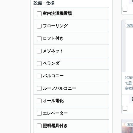
設備・仕様
室内洗濯機置場
フローリング
賃貸
ロフト付き
メゾネット
ベランダ
バルコニー
20
で思
ルーフバルコニー
室乾
オール電化
エレベーター
賃貸
照明器具付き