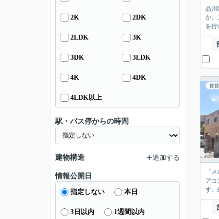
品川
2K
2DK
か。
を行
2LDK
3K
3DK
3LDK
4K
4DK
賃貸
4LDK以上
駅・バス停からの時間
建物構造
追加する
「メ
情報公開日
アコ
す。
指定しない
本日
3日以内
1週間以内