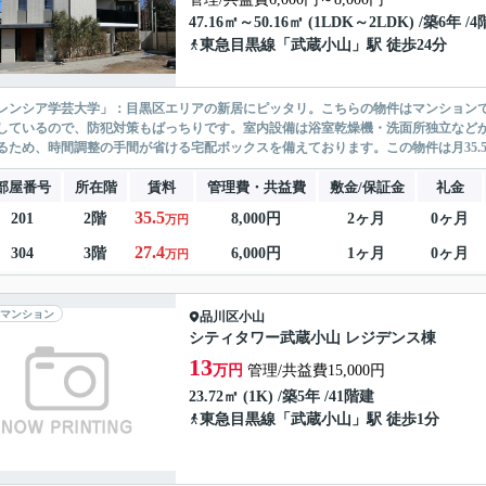
47.16㎡～50.16㎡ (1LDK～2LDK) /築6年 /
東急目黒線
「
武蔵小山
」駅 徒歩24分
レンシア学芸大学」：目黒区エリアの新居にピッタリ。こちらの物件はマンションで
しているので、防犯対策もばっちりです。室内設備は浴室乾燥機・洗面所独立など
るため、時間調整の手間が省ける宅配ボックスを備えております。この物件は月35.5
部屋番号
所在階
賃料
管理費・共益費
敷金/保証金
礼金
35.5
201
2階
8,000円
2ヶ月
0ヶ月
万円
27.4
304
3階
6,000円
1ヶ月
0ヶ月
万円
マンション
品川区
小山
シティタワー武蔵小山 レジデンス棟
13
万円
管理/共益費15,000円
23.72㎡ (1K) /築5年 /41階建
東急目黒線
「
武蔵小山
」駅 徒歩1分