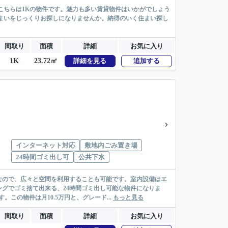
こちらは1Kの物件です。魅力も多い賃貸物件はいかがでしょう
ンで住まいをじっくりお探しになりませんか。納得のいく住まい探し
間取り
面積
詳細
お気に入り
1K
23.72㎡
詳細を見る
追加する
インターネット対応
敷地内ごみ置き場
24時間ゴミ出し可
公共下水
なので、広々と空間を利用することも可能です。室内設備はエ
グでゴミ捨て出来る、24時間ゴミ出し可能な物件になりま
この物件は月10.5万円と、グレード...
もっと見る
間取り
面積
詳細
お気に入り