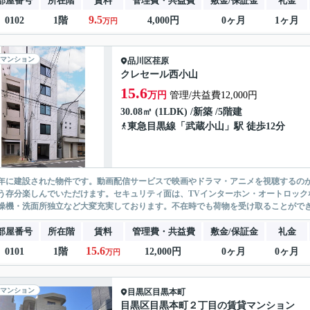
部屋番号
所在階
賃料
管理費・共益費
敷金/保証金
礼金
9.5
0102
1階
4,000円
0ヶ月
1ヶ月
万円
マンション
品川区
荏原
クレセール西小山
15.6
万円
管理/共益費12,000円
30.08㎡ (1LDK) /新築 /5階建
東急目黒線
「
武蔵小山
」駅 徒歩12分
26年に建設された物件です。動画配信サービスで映画やドラマ・アニメを視聴する
う存分楽しんでいただけます。セキュリティ面は、TVインターホン・オートロック
燥機・洗面所独立など大変充実しております。不在時でも荷物を受け取ることができる
部屋番号
所在階
賃料
管理費・共益費
敷金/保証金
礼金
15.6
0101
1階
12,000円
0ヶ月
0ヶ月
万円
マンション
目黒区
目黒本町
目黒区目黒本町２丁目の賃貸マンション