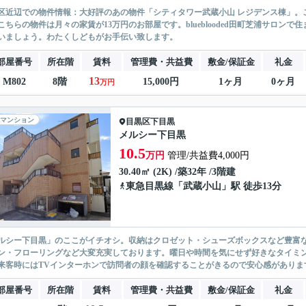
区近辺での物件情報：大好評のあの物件「シティタワー武蔵小山 レジデンス棟」。
こちらの物件は月々の家賃が13万円のお部屋です。blueblooded田町芝浦サロ
いましょう。わたくしどもがお手伝い致します。
部屋番号
所在階
賃料
管理費・共益費
敷金/保証金
礼金
13
M802
8階
15,000円
1ヶ月
0ヶ月
万円
マンション
目黒区
下目黒
メルシー下目黒
10.5
万円
管理/共益費4,000円
30.40㎡ (2K) /築32年 /3階建
東急目黒線
「
武蔵小山
」駅 徒歩13分
ルシー下目黒」のここがイチオシ。収納はクロゼット・シューズボックスなど豊富
ン・フローリングなど大変充実しております。曜日や時間を気にせず好きなタイミン
来客時にはTVインターホンで訪問者の顔を確認することがきるので安心感があります。
部屋番号
所在階
賃料
管理費・共益費
敷金/保証金
礼金