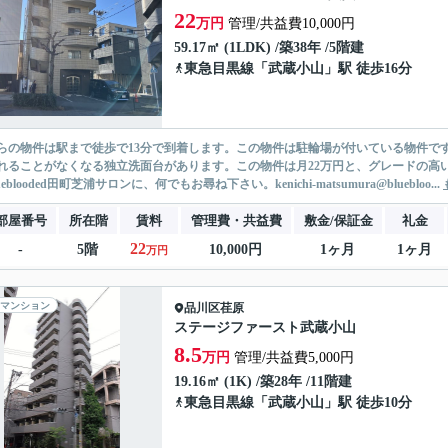
22
万円
管理/共益費10,000円
59.17㎡ (1LDK) /築38年 /5階建
東急目黒線
「
武蔵小山
」駅 徒歩16分
らの物件は駅まで徒歩で13分で到着します。この物件は駐輪場が付いている物件です
れることがなくなる独立洗面台があります。この物件は月22万円と、グレードの高
ueblooded田町芝浦サロンに、何でもお尋ね下さい。kenichi-matsumura@bluebloo...
部屋番号
所在階
賃料
管理費・共益費
敷金/保証金
礼金
22
-
5階
10,000円
1ヶ月
1ヶ月
万円
マンション
品川区
荏原
ステージファースト武蔵小山
8.5
万円
管理/共益費5,000円
19.16㎡ (1K) /築28年 /11階建
東急目黒線
「
武蔵小山
」駅 徒歩10分