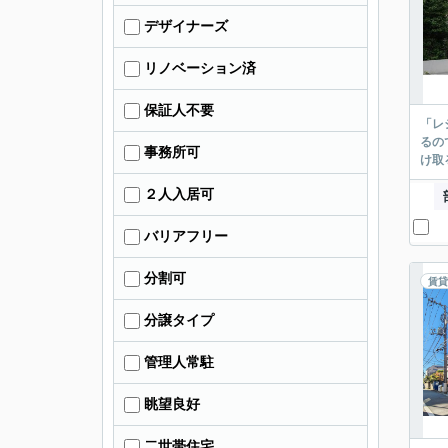
デザイナーズ
リノベーション済
保証人不要
「レ
るの
事務所可
け取
２人入居可
バリアフリー
分割可
賃貸
分譲タイプ
管理人常駐
眺望良好
二世帯住宅