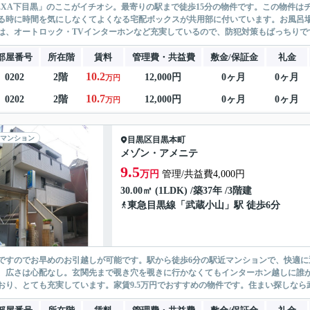
EXA下目黒」のここがイチオシ。最寄りの駅まで徒歩15分の物件です。この物件は
る時に時間を気にしなくてよくなる宅配ボックスが共用部に付いています。お風呂
は、オートロック・TVインターホンなど充実しているので、防犯対策もばっちりです。こ
部屋番号
所在階
賃料
管理費・共益費
敷金/保証金
礼金
10.2
0202
2階
12,000円
0ヶ月
0ヶ月
万円
10.7
0202
2階
12,000円
0ヶ月
0ヶ月
万円
マンション
目黒区
目黒本町
メゾン・アメニテ
9.5
万円
管理/共益費4,000円
30.00㎡ (1LDK) /築37年 /3階建
東急目黒線
「
武蔵小山
」駅 徒歩6分
ですのでお早めのお引越しが可能です。駅から徒歩6分の駅近マンションで、快適に
、広さは心配なし。玄関先まで覗き穴を覗きに行かなくてもインターホン越しに誰が
おり、とても充実しています。家賃9.5万円でおすすめの物件です。住まい探しなら武