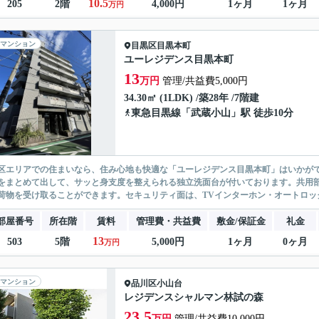
10.5
205
2階
4,000円
1ヶ月
1ヶ月
万円
マンション
目黒区
目黒本町
ユーレジデンス目黒本町
13
万円
管理/共益費5,000円
34.30㎡ (1LDK) /築28年 /7階建
東急目黒線
「
武蔵小山
」駅 徒歩10分
区エリアでの住まいなら、住み心地も快適な「ユーレジデンス目黒本町」はいかが
をまとめて出して、サッと身支度を整えられる独立洗面台が付いております。共用
荷物を受け取ることができます。セキュリティ面は、TVインターホン・オートロック
部屋番号
所在階
賃料
管理費・共益費
敷金/保証金
礼金
13
503
5階
5,000円
1ヶ月
0ヶ月
万円
マンション
品川区
小山台
レジデンスシャルマン林試の森
23.5
万円
管理/共益費10,000円