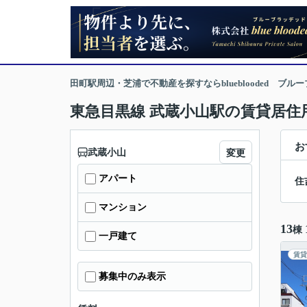
田町駅周辺・芝浦で不動産を探すならblueblooded ブル
東急目黒線 武蔵小山駅の賃貸居住
お
武蔵小山
変更
アパート
住
マンション
13
棟
一戸建て
賃貸
募集中のみ表示