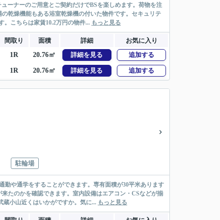
チューナーのご用意とご契約だけでBSを楽しめます。荷物を注
場の乾燥機能もある浴室乾燥機の付いた物件です。セキュリテ
ちらは家賃10.2万円の物件...
もっと見る
間取り
面積
詳細
お気に入り
1R
20.76㎡
詳細を見る
追加する
1R
20.76㎡
詳細を見る
追加する
駐輪場
通勤や通学をすることができます。専有面積が30平米あります
来たのかを確認できます。室内設備はエアコン・CSなどが揃
蔵小山近くはいかがですか。気に...
もっと見る