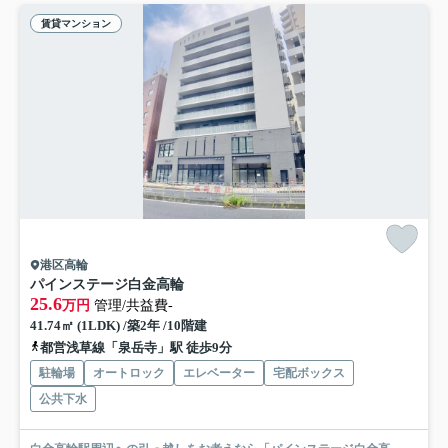
賃貸マンション
港区高輪
パインステージ白金高輪
25.6
万円
管理/共益費-
41.74㎡ (1LDK) /築2年 /10階建
都営浅草線「泉岳寺」駅 徒歩9分
駐輪場
オートロック
エレベーター
宅配ボックス
公共下水