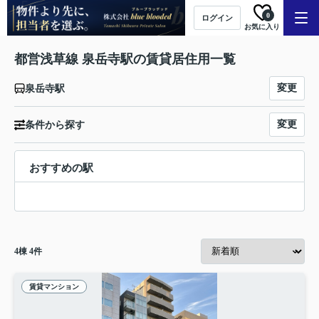
0
ログイン
お気に入り
都営浅草線 泉岳寺駅の賃貸居住用一覧
変更
泉岳寺駅
変更
条件から探す
おすすめの駅
4
棟
4
件
賃貸マンション