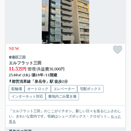
NEW
港区三田
エルフラット三田
11.5
万円
管理/共益費30,000円
25.60㎡ (1K) /築19年 /11階建
都営浅草線「泉岳寺」駅 徒歩2分
駐輪場
オートロック
エレベーター
宅配ボックス
インターネット対応
敷地内ごみ置き場
「エルフラット三田」のここがイチオシ。新しい日々を送るにふさわし
い、きれいな室内です。収納はシューズボックス・クロゼット...
もっと
見る