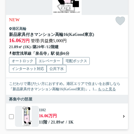
NEW
港区高輪
新品家具付きマンション高輪16(KaGood東京)
16.06
万円
管理/共益費5,000円
21.89㎡ (1K) /築20年 /12階建
都営浅草線「泉岳寺」駅 徒歩6分
オートロック
エレベーター
宅配ボックス
インターネット対応
公共下水
こだわりで選びたい方におすすめ。港区エリアで住まいをお探しなら
「新品家具付きマンション高輪16(KaGood東京)」。1...
もっと見る
募集中の部屋
1102
16.06万円
11階 / 21.89㎡ / 1K