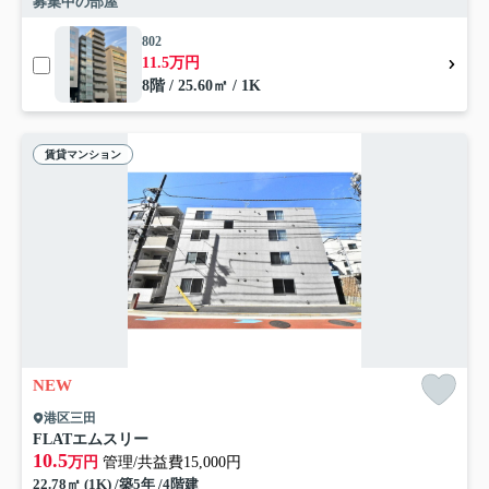
募集中の部屋
802
11.5万円
8階 / 25.60㎡ / 1K
賃貸マンション
NEW
港区三田
FLATエムスリー
10.5
万円
管理/共益費15,000円
22.78㎡ (1K) /築5年 /4階建