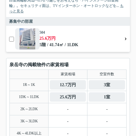
白金高輪駅周辺への引っ越しをお考えなら「パインステージ白金高
輪」。セキュリティ面は、TVインターホン・オートロックなどを...
も
っと見る
募集中の部屋
504
25.6万円
5階 / 41.74㎡ / 1LDK
泉岳寺の掲載物件の家賃相場
家賃相場
空室件数
1R～1K
12.7万円
3室
1DK～1LDK
25.6万円
1室
2K～2LDK
-
-
3K～3LDK
-
-
4K～4LDK以上
-
-