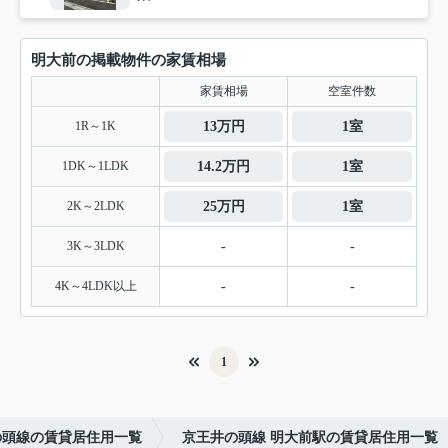
明大前の掲載物件の家賃相場
家賃相場
空室件数
1R～1K
13万円
1室
1DK～1LDK
14.2万円
1室
2K～2LDK
25万円
1室
3K～3LDK
-
-
4K～4LDK以上
-
-
1
の頭線の賃貸居住用一覧
京王井の頭線 明大前駅の賃貸居住用一覧