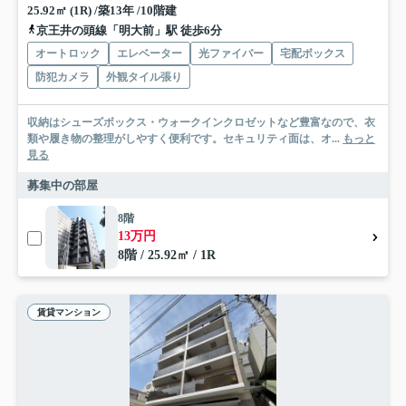
25.92㎡ (1R) /築13年 /10階建
京王井の頭線「明大前」駅 徒歩6分
オートロック
エレベーター
光ファイバー
宅配ボックス
防犯カメラ
外観タイル張り
収納はシューズボックス・ウォークインクロゼットなど豊富なので、衣
類や履き物の整理がしやすく便利です。セキュリティ面は、オ...
もっと
見る
募集中の部屋
8階
13万円
8階 / 25.92㎡ / 1R
賃貸マンション