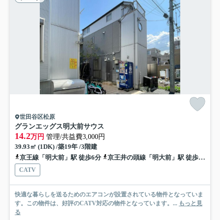
世田谷区松原
グランエッグス明大前サウス
14.2
万円
管理/共益費3,000円
39.93㎡ (1DK) /築19年 /3階建
京王線「明大前」駅 徒歩6分
京王井の頭線「明大前」駅 徒歩6分
CATV
快適な暮らしを送るためのエアコンが設置されている物件となっていま
す。この物件は、好評のCATV対応の物件となっています。...
もっと見
る