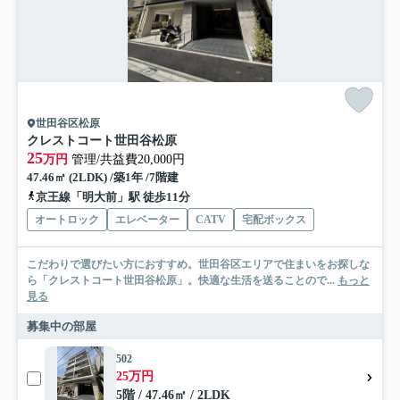
世田谷区松原
クレストコート世田谷松原
25
万円
管理/共益費20,000円
47.46㎡ (2LDK) /築1年 /7階建
京王線「明大前」駅 徒歩11分
オートロック
エレベーター
CATV
宅配ボックス
こだわりで選びたい方におすすめ。世田谷区エリアで住まいをお探しな
ら「クレストコート世田谷松原」。快適な生活を送ることので...
もっと
見る
募集中の部屋
502
25万円
5階 / 47.46㎡ / 2LDK