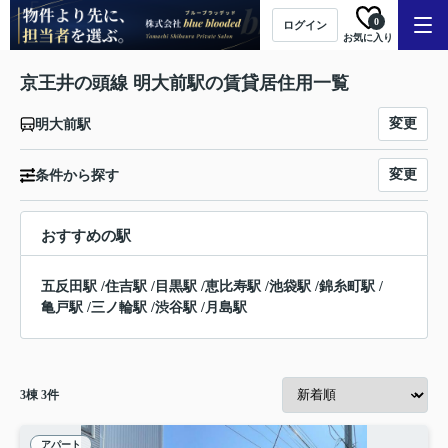
0
ログイン
お気に入り
京王井の頭線 明大前駅の賃貸居住用一覧
変更
明大前駅
変更
条件から探す
おすすめの駅
五反田駅
/
住吉駅
/
目黒駅
/
恵比寿駅
/
池袋駅
/
錦糸町駅
/
亀戸駅
/
三ノ輪駅
/
渋谷駅
/
月島駅
3
棟
3
件
アパート