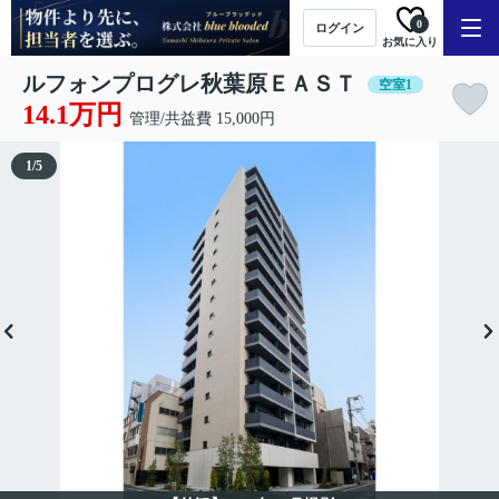
0
ログイン
お気に入り
ルフォンプログレ秋葉原ＥＡＳＴ
空室1
14.1万円
管理/共益費 15,000円
1
/
5