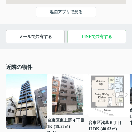
地図アプリで見る
メールで共有する
LINEで共有する
近隣の物件
1
台東区東上野４丁目
台東区浅草６丁目
1K (19.27㎡)
1LDK (40.03㎡)