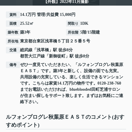
【外観】2022年11月撮影
14.1万円 管理/共益費 15,000円
賃料
25.52㎡
1DK
面積
間取り
築3年
5階/15階建
築年数
所在階
東京都
台東区
浅草橋
５丁目２５番５号
所在地
総武線
「
浅草橋
」駅 徒歩8分
交通
都営大江戸線
「
新御徒町
」駅 徒歩8分
ぜひ一度見ていただきたい、「ルフォンプログレ秋葉原
備考
ＥＡＳＴ」です。築3年と新しく、設備の面でも充実。
共用設備の充実している、楽しく生活できるマンション
です。こちらは家賃14.1万円の物件です。0120-238-760
までお電話いただければ、blueblooded田町芝浦サロン
が住まい探しをサポート致します。まずはお気軽にご連
絡下さい。
ルフォンプログレ秋葉原ＥＡＳＴのコメント(おす
すめポイント)