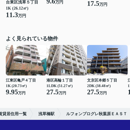
9.6
17.5
台東区浅草５丁目
万円
万円
1K (26.12㎡)
11.3
万円
よく見られている物件
江東区亀戸４丁目
港区高輪１丁目
文京区本郷５丁目
1K (20.73㎡)
1LDK (51.27㎡)
2DK (38.48㎡)
1
9.95
27.5
27.5
万円
万円
万円
賃貸居住用一覧
浅草橋駅
ルフォンプログレ秋葉原ＥＡＳＴ