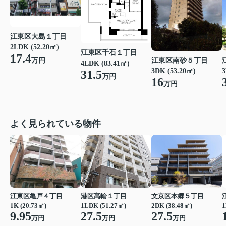
江東区大島１丁目
2LDK (52.20㎡)
江東区千石１丁目
17.4
江東区南砂５丁目
万円
4LDK (83.41㎡)
3DK (53.20㎡)
3
31.5
万円
16
万円
よく見られている物件
江東区亀戸４丁目
港区高輪１丁目
文京区本郷５丁目
1K (20.73㎡)
1LDK (51.27㎡)
2DK (38.48㎡)
1
9.95
27.5
27.5
万円
万円
万円