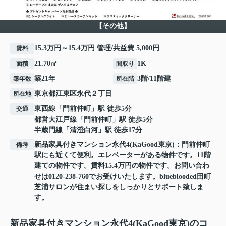
【その他】
15.3万円～15.4万円 管理/共益費 5,000円
賃料
21.70㎡
1K
面積
間取り
築21年
3階/11階建
築年数
所在階
東京都
江東区
永代
２丁目
所在地
東西線
「
門前仲町
」駅 徒歩5分
交通
都営大江戸線
「
門前仲町
」駅 徒歩5分
半蔵門線
「
清澄白河
」駅 徒歩17分
新品家具付きマンション永代4(KaGood東京)：門前仲町
備考
駅にも近くて便利。エレベーターがある物件です。11階
建ての物件です。賃料15.4万円の物件です。お問い合わ
せは0120-238-760でお受けいたします。blueblooded田町
芝浦サロンが住まい探しをしっかりとサポート致しま
す。
新品家具付きマンション永代4(KaGood東京)のコ