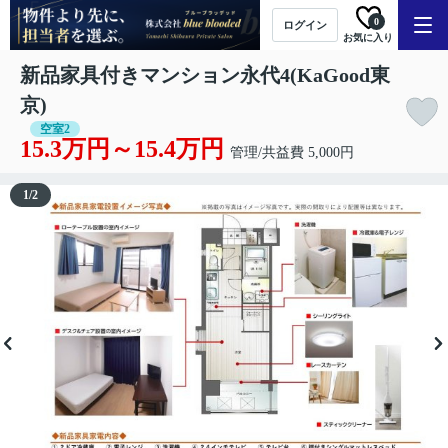
0
ログイン
お気に入り
新品家具付きマンション永代4(KaGood東
京)
空室2
15.3万円～15.4万円
管理/共益費 5,000円
1
/
2