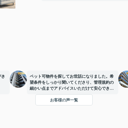
がき
ペット可物件を探してお世話になりました。希
望条件をしっかり聞いてくださり、管理規約の
細かい点までアドバイスいただけて安心できま
たん
した。女性一人での部屋探しでしたが、とても
お客様の声一覧
囲気
心強かったです。
まし
みや
て、
た感