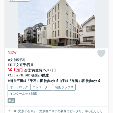
NEW
文京区千石
EDIT文京千石Ⅱ
36.1
万円
管理/共益費25,000円
72.36㎡ (3LDK) /新築 /5階建
都営三田線「千石」駅 徒歩4分
山手線「巣鴨」駅 徒歩8分
南北線「
オートロック
エレベーター
宅配ボックス
インターネット対応
新築
「EDIT文京千石Ⅱ」：文京区エリアの新居にピッタリ。ゆったりとし