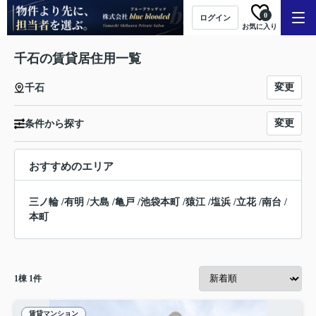
0
ログイン
お気に入り
千石の賃貸居住用一覧
変更
千石
変更
条件から探す
おすすめのエリア
三ノ輪
/
有明
/
大島
/
亀戸
/
池袋本町
/
猿江
/
塩浜
/
立花
/
南台
/
本町
1
棟
1
件
賃貸マンション