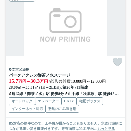
文京区湯島
パークアクシス御茶ノ水ステージ
15.7
30.3
万円～
万円
管理/共益費10,000円～12,000円
28.06㎡～55.51㎡ (1K～2LDK) /築20年 /13階建
総武線「御茶ノ水」駅 徒歩8分
山手線「秋葉原」駅 徒歩13分
銀座
オートロック
エレベーター
CATV
宅配ボックス
インターネット対応
敷地内ごみ置き場
BS対応の物件なので、工事費が掛かることもありません。水道代節約に
つながる追い焚き機能付きです。専有面積は55.51平米...
もっと見る