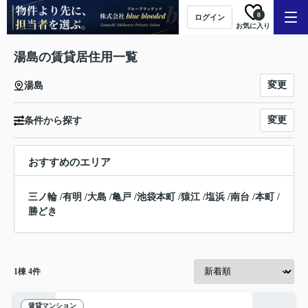
0
ログイン
お気に入り
湯島の賃貸居住用一覧
変更
湯島
変更
条件から探す
おすすめのエリア
三ノ輪
/
有明
/
大島
/
亀戸
/
池袋本町
/
猿江
/
塩浜
/
南台
/
本町
/
勝どき
1
棟
4
件
賃貸マンション