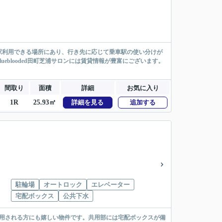
2駅利用できる場所にあり、行き先に応じて乗車駅の使い分けが
eblooded田町芝浦サロンには賃貸情報が豊富にございます。
間取り
面積
詳細
お気に入り
1R
25.93㎡
詳細を見る
追加する
駐輪場
オートロック
エレベーター
宅配ボックス
公共下水
活用される方にも嬉しい物件です。共用部には宅配ボックスが備