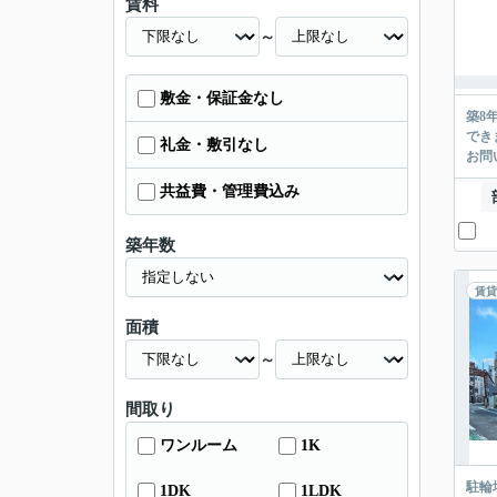
賃料
～
敷金・保証金なし
築8
でき
礼金・敷引なし
お問い
共益費・管理費込み
築年数
賃貸
面積
～
間取り
ワンルーム
1K
駐輪
1DK
1LDK