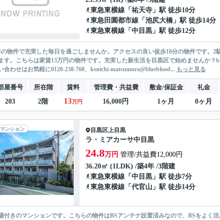
東急東横線
「
祐天寺
」駅 徒歩10分
東急田園都市線
「
池尻大橋
」駅 徒歩14分
東急東横線
「
中目黒
」駅 徒歩12分
年の物件で充実した毎日を過ごしませんか。アクセスの良い徒歩10分の物件です。
ます。こちらは家賃13万円の物件です。充実した新生活を目黒区で始めませんか？blu
合わせはお気軽に0120-238-760、kenichi-matsumura@blueblood...
もっと見る
部屋番号
所在階
賃料
管理費・共益費
敷金/保証金
礼金
13
203
2階
16,000円
1ヶ月
0ヶ月
万円
マンション
目黒区
上目黒
ラ・ミアカーサ中目黒
24.8
万円
管理/共益費12,000円
36.20㎡ (1LDK) /築4年 /3階建
東急東横線
「
中目黒
」駅 徒歩7分
東急東横線
「
代官山
」駅 徒歩14分
場付きのマンションです。こちらの物件はBSアンテナ設置済みなので、BSをよく