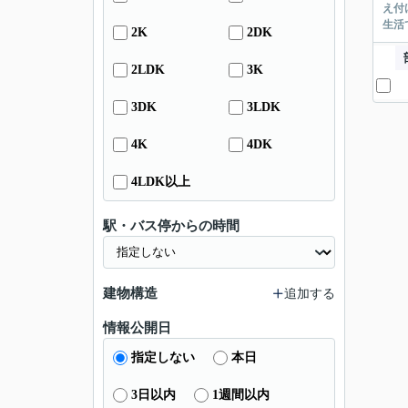
え付
生活
2K
2DK
2LDK
3K
3DK
3LDK
4K
4DK
4LDK以上
駅・バス停からの時間
建物構造
追加する
情報公開日
指定しない
本日
3日以内
1週間以内