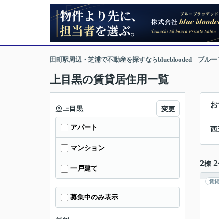
田町駅周辺・芝浦で不動産を探すならblueblooded ブル
上目黒の賃貸居住用一覧
お
上目黒
変更
アパート
西
マンション
2
2
棟
一戸建て
賃貸
募集中のみ表示