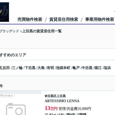
売買物件検索
賃貸居住用検索
事業用物件検索
ーブラッデッド
上目黒の賃貸居住用一覧
すすめのエリア
五反田
/
三ノ輪
/
下目黒
/
大島
/
有明
/
池袋本町
/
亀戸
/
中目黒
/
猿江
/
塩浜
件
マンション
目黒区
上目黒
ARTESSIMO LENNA
13
万円
管理/共益費16,000円
25.93㎡ (1R) /築8年 /5階建