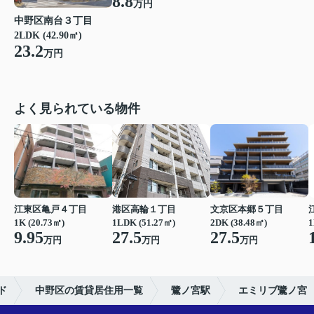
8.8
万円
中野区南台３丁目
2LDK (42.90㎡)
23.2
万円
よく見られている物件
江東区亀戸４丁目
港区高輪１丁目
文京区本郷５丁目
1K (20.73㎡)
1LDK (51.27㎡)
2DK (38.48㎡)
1
9.95
27.5
27.5
万円
万円
万円
ド
中野区の賃貸居住用一覧
鷺ノ宮駅
エミリブ鷺ノ宮