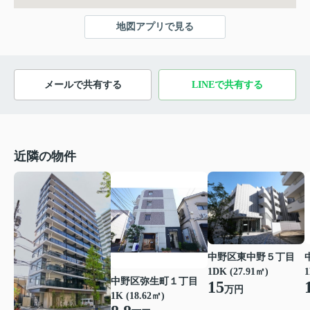
地図アプリで見る
メールで共有する
LINEで共有する
近隣の物件
中野区東中野５丁目
1DK (27.91㎡)
1
中野区弥生町１丁目
15
万円
1K (18.62㎡)