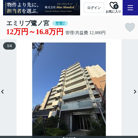
0
ログイン
お気に入り
エミリブ鷺ノ宮
空室2
12万円～16.8万円
管理/共益費 12,000円
1
/
4