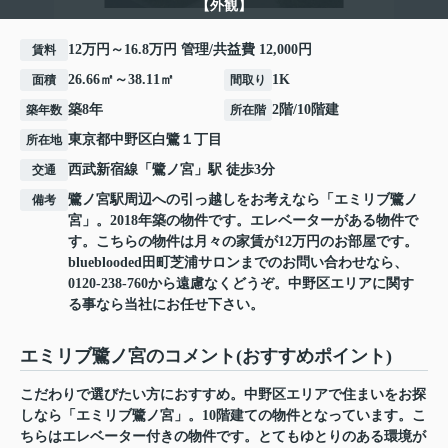
【外観】
12万円～16.8万円 管理/共益費 12,000円
賃料
26.66㎡～38.11㎡
1K
面積
間取り
築8年
2階/10階建
築年数
所在階
東京都
中野区
白鷺
１丁目
所在地
西武新宿線
「
鷺ノ宮
」駅 徒歩3分
交通
鷺ノ宮駅周辺への引っ越しをお考えなら「エミリブ鷺ノ
備考
宮」。2018年築の物件です。エレベーターがある物件で
す。こちらの物件は月々の家賃が12万円のお部屋です。
blueblooded田町芝浦サロンまでのお問い合わせなら、
0120-238-760から遠慮なくどうぞ。中野区エリアに関す
る事なら当社にお任せ下さい。
エミリブ鷺ノ宮のコメント(おすすめポイント)
こだわりで選びたい方におすすめ。中野区エリアで住まいをお探
しなら「エミリブ鷺ノ宮」。10階建ての物件となっています。こ
ちらはエレベーター付きの物件です。とてもゆとりのある環境が