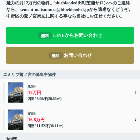
魅力の月12万円の物件。blueblooded田町芝浦サロンへのご連絡
なら、kenichi-matsumura@blueblooded.jpから遠慮なくどうぞ。
中野区の鷺ノ宮周辺に関する事なら当社にお任せください。
LINEからお問い合わせ
無料
お問い合わせ
無料
エミリブ鷺ノ宮の募集中物件
0209
12万円
2階 / 8.06坪(26.66㎡)
0506
16.8万円
5階 / 11.52坪(38.11㎡)