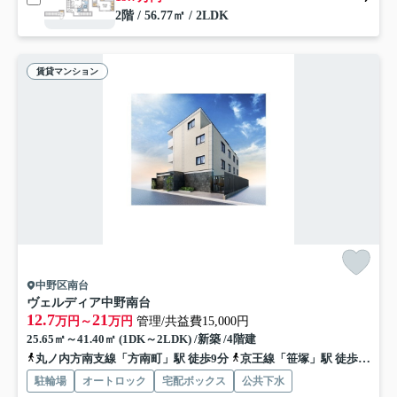
2階 / 56.77㎡ / 2LDK
賃貸マンション
中野区南台
ヴェルディア中野南台
12.7
21
万円～
万円
管理/共益費15,000円
25.65㎡～41.40㎡ (1DK～2LDK) /新築 /4階建
丸ノ内方南支線「方南町」駅 徒歩9分
京王線「笹塚」駅 徒歩14分
駐輪場
オートロック
宅配ボックス
公共下水