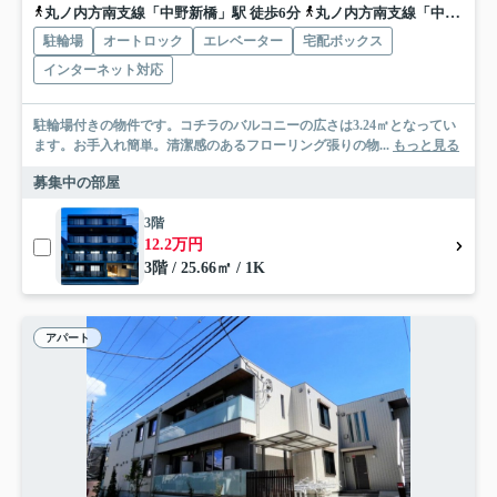
丸ノ内方南支線「中野新橋」駅 徒歩6分
丸ノ内方南支線「中野富士見町」駅 徒歩7分
駐輪場
オートロック
エレベーター
宅配ボックス
インターネット対応
駐輪場付きの物件です。コチラのバルコニーの広さは3.24㎡となってい
ます。お手入れ簡単。清潔感のあるフローリング張りの物...
もっと見る
募集中の部屋
3階
12.2万円
3階 / 25.66㎡ / 1K
アパート