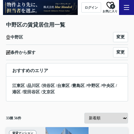
0
ログイン
お気に入り
中野区の賃貸居住用一覧
変更
中野区
変更
条件から探す
おすすめのエリア
江東区
/
品川区
/
渋谷区
/
台東区
/
豊島区
/
中野区
/
中央区
/
港区
/
世田谷区
/
文京区
33
棟
56
件
賃貸マンション