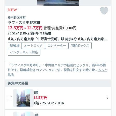
NEW
中野区本町
ラフィスタ中野本町
12.5
12.7
万円～
万円
管理/共益費15,000円
25.51㎡ (1DK) /築4年 /11階建
丸ノ内方南支線「中野富士見町」駅 徒歩4分
丸ノ内方南支線「中野新橋」駅 徒歩8分
駐輪場
オートロック
エレベーター
宅配ボックス
インターネット対応
「ラフィスタ中野本町」：中野区エリアの新居にピッタリ。築4年の物
件です。駐輪場付きのマンションです。荷物を注文する時に時...
もっと
見る
募集中の部屋
1階
12.5万円
1階 / 25.51㎡ / 1DK
6階