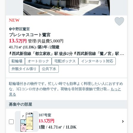
NEW
中野区鷺宮
プレシャスコート鷺宮
13.5
万円
管理/共益費5,000円
41.71㎡ (1LDK) /築3年 /2階建
西武新宿線「都立家政」駅 徒歩2分
西武新宿線「鷺ノ宮」駅 徒歩6分
駐輪場
オートロック
宅配ボックス
インターネット対応
外観タイル張り
公共下水
駐輪場付きの物件です。忙しい時でも効率よく料理したい人におすすめ
な、3口コンロ付きの物件です。荷物を非対面非接触で受け取...
もっと
見る
募集中の部屋
107号室
13.5万円
1階 / 41.71㎡ / 1LDK