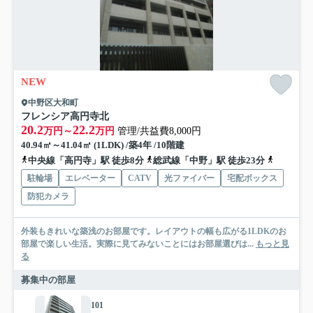
NEW
中野区大和町
フレンシア高円寺北
20.2
22.2
万円～
万円
管理/共益費8,000円
40.94㎡～41.04㎡ (1LDK) /築4年 /10階建
中央線「高円寺」駅 徒歩8分
総武線「中野」駅 徒歩23分
西武新宿
駐輪場
エレベーター
CATV
光ファイバー
宅配ボックス
防犯カメラ
外装もきれいな築浅のお部屋です。レイアウトの幅も広がる1LDKのお
部屋で楽しい生活。実際に見てみないことにはお部屋選びは...
もっと見
る
募集中の部屋
101