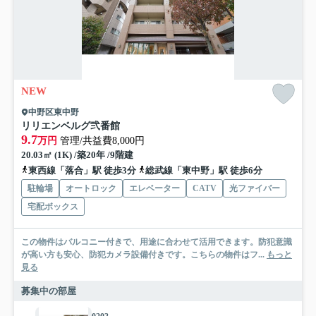
NEW
中野区東中野
リリエンベルグ弐番館
9.7
万円
管理/共益費8,000円
20.03㎡ (1K) /築20年 /9階建
東西線「落合」駅 徒歩3分
総武線「東中野」駅 徒歩6分
駐輪場
オートロック
エレベーター
CATV
光ファイバー
宅配ボックス
この物件はバルコニー付きで、用途に合わせて活用できます。防犯意識
が高い方も安心、防犯カメラ設備付きです。こちらの物件はフ...
もっと
見る
募集中の部屋