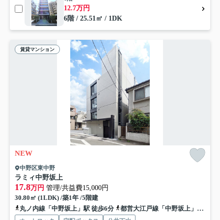
12.7万円
6階 / 25.51㎡ / 1DK
賃貸マンション
NEW
中野区東中野
ラミィ中野坂上
17.8
万円
管理/共益費15,000円
30.80㎡ (1LDK) /築1年 /5階建
丸ノ内線「中野坂上」駅 徒歩6分
都営大江戸線「中野坂上」駅 徒歩6分