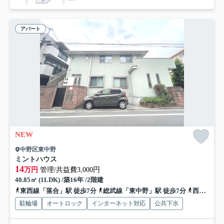
アパート
NEW
中野区東中野
ミントハウス
14
万円
管理/共益費3,000円
40.85㎡ (1LDK) /築16年 /2階建
東西線「落合」駅 徒歩7分
総武線「東中野」駅 徒歩7分
西武新宿線「中井」駅 徒歩11分
駐輪場
オートロック
インターネット対応
公共下水