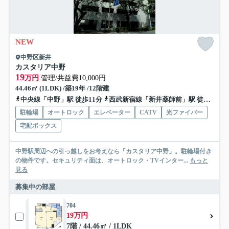
NEW
中野区新井
カスタリア中野
19
万円
管理/共益費10,000円
44.46㎡ (1LDK) /築19年 /12階建
中央線「中野」駅 徒歩11分
西武新宿線「新井薬師前」駅 徒歩8分
駐輪場
オートロック
エレベーター
CATV
光ファイバー
宅配ボックス
中野駅周辺への引っ越しをお考えなら「カスタリア中野」。駐輪場付き
の物件です。セキュリティ面は、オートロック・TVインター...
もっと
見る
募集中の部屋
704
19万円
7階 / 44.46㎡ / 1LDK