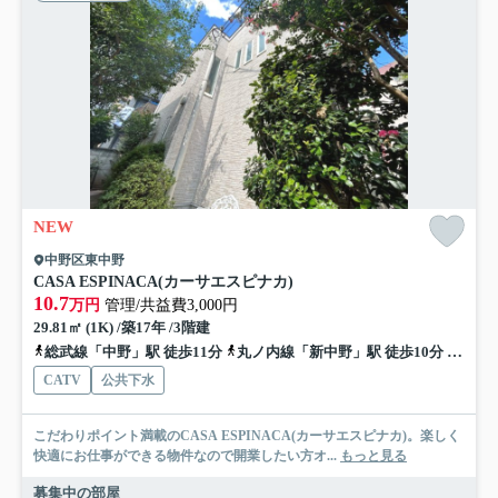
NEW
中野区東中野
CASA ESPINACA(カーサエスピナカ)
10.7
万円
管理/共益費3,000円
29.81㎡ (1K) /築17年 /3階建
総武線「中野」駅 徒歩11分
丸ノ内線「新中野」駅 徒歩10分
丸ノ内
CATV
公共下水
こだわりポイント満載のCASA ESPINACA(カーサエスピナカ)。楽しく
快適にお仕事ができる物件なので開業したい方オ...
もっと見る
募集中の部屋