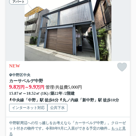
アパート
NEW
中野区中央
カーサベルデ中野
9.8
9.9
万円～
万円
管理/共益費5,000円
15.87㎡～18.52㎡ (1K) /築22年 /2階建
中央線「中野」駅 徒歩8分
丸ノ内線「新中野」駅 徒歩10分
インターネット対応
公共下水
中野駅周辺への引っ越しをお考えなら「カーサベルデ中野」。クローゼ
ット付きの物件です。令和8年9月に入居ができる予定の物件...
もっと見
る