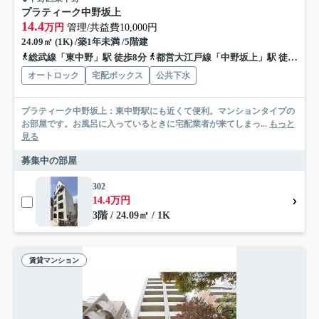
プラティーク中野坂上
14.4
万円
管理/共益費10,000円
24.09㎡ (1K) /築1年未満 /5階建
総武線「東中野」駅 徒歩8分
都営大江戸線「中野坂上」駅 徒歩6分
オートロック
宅配ボックス
公共下水
プラティーク中野坂上：東中野駅にも近くて便利。マンションタイプの
お部屋です。お風呂に入っているときに宅配業者が来てしまっ...
もっと
見る
募集中の部屋
302
14.4万円
3階 / 24.09㎡ / 1K
賃貸マンション