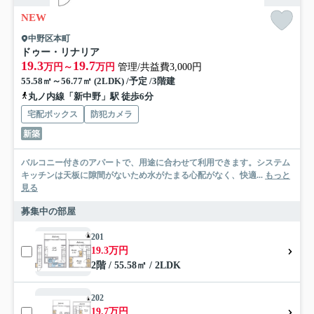
NEW
中野区本町
ドゥー・リナリア
19.3
19.7
万円～
万円
管理/共益費3,000円
55.58㎡～56.77㎡ (2LDK) /予定 /3階建
丸ノ内線「新中野」駅 徒歩6分
宅配ボックス
防犯カメラ
新築
バルコニー付きのアパートで、用途に合わせて利用できます。システム
キッチンは天板に隙間がないため水がたまる心配がなく、快適...
もっと
見る
募集中の部屋
201
19.3万円
2階 / 55.58㎡ / 2LDK
202
19.7万円