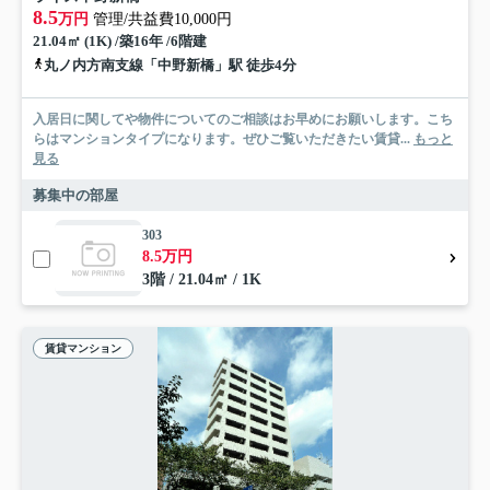
8.5
万円
管理/共益費10,000円
21.04㎡ (1K) /築16年 /6階建
丸ノ内方南支線「中野新橋」駅 徒歩4分
入居日に関してや物件についてのご相談はお早めにお願いします。こち
らはマンションタイプになります。ぜひご覧いただきたい賃貸...
もっと
見る
募集中の部屋
303
8.5万円
3階 / 21.04㎡ / 1K
賃貸マンション