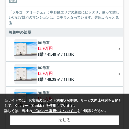
新築
「ラルゴ アミーチェ」：中野区エリアの新居にピッタリ。使って嬉し
いCATV対応のマンションは、コチラとなっています。共用...
もっと見
る
募集中の部屋
101号室
13.9万円
1階 / 41.48㎡ / 1LDK
102号室
13.9万円
1階 / 40.25㎡ / 1LDK
201号室
14.2万円
当サイトでは、お客様の当サイト利用状況把握、サービス向上検討を目的と
2階 / 41.75㎡ / 1LDK
して、クッキー（Cookie）を使用しています。
詳しくは、当社の
「Cookieの取扱いについて」
をご確認ください。
すべて見る（全8戸）
閉じる