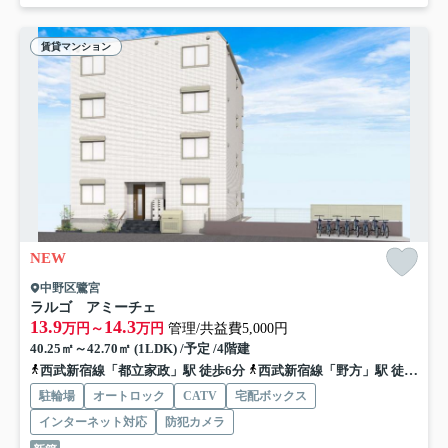
賃貸マンション
NEW
中野区鷺宮
ラルゴ アミーチェ
13.9
14.3
万円～
万円
管理/共益費5,000円
40.25㎡～42.70㎡ (1LDK) /予定 /4階建
西武新宿線「都立家政」駅 徒歩6分
西武新宿線「野方」駅 徒歩9分
駐輪場
オートロック
CATV
宅配ボックス
インターネット対応
防犯カメラ