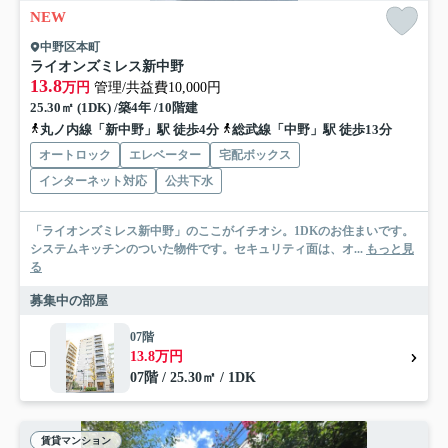
NEW
中野区本町
ライオンズミレス新中野
13.8
万円
管理/共益費10,000円
25.30㎡ (1DK) /築4年 /10階建
丸ノ内線「新中野」駅 徒歩4分
総武線「中野」駅 徒歩13分
オートロック
エレベーター
宅配ボックス
インターネット対応
公共下水
「ライオンズミレス新中野」のここがイチオシ。1DKのお住まいです。
システムキッチンのついた物件です。セキュリティ面は、オ...
もっと見
る
募集中の部屋
07階
13.8万円
07階 / 25.30㎡ / 1DK
賃貸マンション