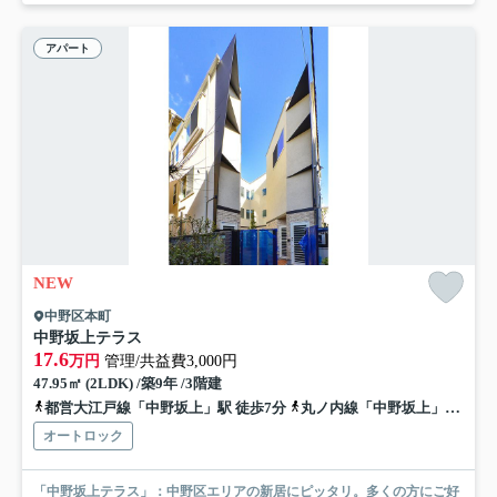
アパート
NEW
中野区本町
中野坂上テラス
17.6
万円
管理/共益費3,000円
47.95㎡ (2LDK) /築9年 /3階建
都営大江戸線「中野坂上」駅 徒歩7分
丸ノ内線「中野坂上」駅 徒歩9分
オートロック
「中野坂上テラス」：中野区エリアの新居にピッタリ。多くの方にご好