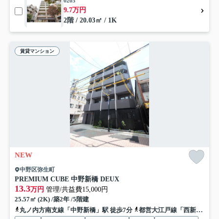
0203
9.7万円
2階 / 20.03㎡ / 1K
賃貸マンション
NEW
中野区弥生町
PREMIUM CUBE 中野新橋 DEUX
13.3
万円
管理/共益費15,000円
25.57㎡ (2K) /築2年 /5階建
丸ノ内方南支線「中野新橋」駅 徒歩7分
都営大江戸線「西新宿五丁目」駅 徒歩15分