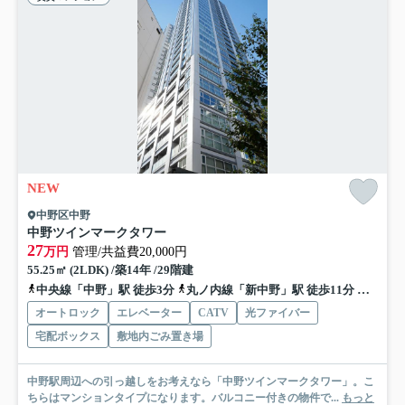
NEW
中野区中野
中野ツインマークタワー
27
万円
管理/共益費20,000円
55.25㎡ (2LDK) /築14年 /29階建
中央線「中野」駅 徒歩3分
丸ノ内線「新中野」駅 徒歩11分
東西線
オートロック
エレベーター
CATV
光ファイバー
宅配ボックス
敷地内ごみ置き場
中野駅周辺への引っ越しをお考えなら「中野ツインマークタワー」。こ
ちらはマンションタイプになります。バルコニー付きの物件で...
もっと