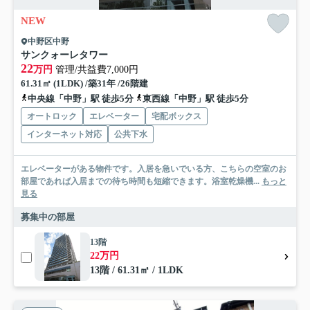
NEW
中野区中野
サンクォーレタワー
22
万円
管理/共益費7,000円
61.31㎡ (1LDK) /築31年 /26階建
中央線「中野」駅 徒歩5分
東西線「中野」駅 徒歩5分
オートロック
エレベーター
宅配ボックス
インターネット対応
公共下水
エレベーターがある物件です。入居を急いでいる方、こちらの空室のお
部屋であれば入居までの待ち時間も短縮できます。浴室乾燥機...
もっと
見る
募集中の部屋
13階
22万円
13階 / 61.31㎡ / 1LDK