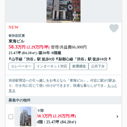
NEW
渋谷区東
東海ビル
58.3
万円 (2.29万円/坪)
管理/共益費66,000円
25.47坪 (84.20㎡) /築36年 /8階建
山手線「渋谷」駅 徒歩9分
副都心線「渋谷」駅 徒歩10分
山手線「
エレベーター
インターネット対応
耐震構造
公共下水
渋谷駅周辺への引っ越しをお考えなら「東海ビル」。付近に駅が2駅あ
り、行き先に応じて使い分けができます。快適な暮らしができ...
もっと
見る
募集中の物件
４階
58.3万円 (2.29万円/坪)
4階 / 25.47坪 (84.20㎡)