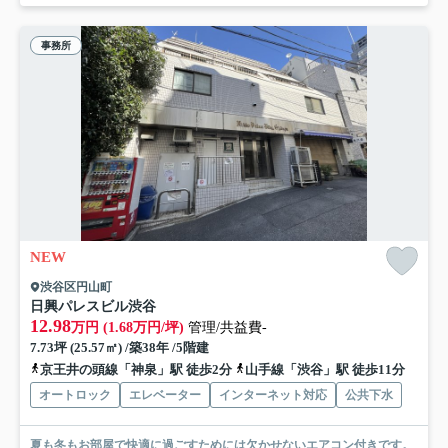
事務所
NEW
渋谷区円山町
日興パレスビル渋谷
12.98
万円 (1.68万円/坪)
管理/共益費-
7.73坪 (25.57㎡) /築38年 /5階建
京王井の頭線「神泉」駅 徒歩2分
山手線「渋谷」駅 徒歩11分
オートロック
エレベーター
インターネット対応
公共下水
夏も冬もお部屋で快適に過ごすためには欠かせないエアコン付きです。