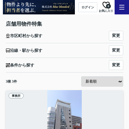
0
ログイン
お気に入り
店舗用物件特集
変更
市区町村から探す
変更
沿線・駅から探す
変更
条件から探す
3
棟
3
件
事務所