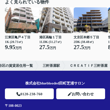
よく見られている物件
江東区亀戸４丁目
港区高輪１丁目
文京区本郷５丁目
1K (20.73㎡)
1LDK (51.27㎡)
2DK (38.48㎡)
1
9.95
27.5
27.5
万円
万円
万円
谷区の賃貸居住用一覧
三軒茶屋駅
ＣＲＥＡＴＩＦ三軒茶屋
株式会社blueblooded田町芝浦サロン
0120-238-760
お問い合わせ
〒108-0023