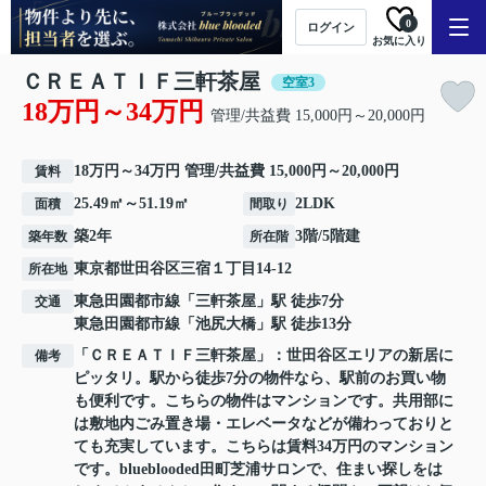
0
ログイン
お気に入り
ＣＲＥＡＴＩＦ三軒茶屋
空室3
18万円～34万円
管理/共益費 15,000円～20,000円
18万円～34万円 管理/共益費 15,000円～20,000円
賃料
25.49㎡～51.19㎡
2LDK
面積
間取り
築2年
3階/5階建
築年数
所在階
東京都
世田谷区
三宿
１丁目14-12
所在地
東急田園都市線
「
三軒茶屋
」駅 徒歩7分
交通
東急田園都市線
「
池尻大橋
」駅 徒歩13分
「ＣＲＥＡＴＩＦ三軒茶屋」：世田谷区エリアの新居に
備考
ピッタリ。駅から徒歩7分の物件なら、駅前のお買い物
も便利です。こちらの物件はマンションです。共用部に
は敷地内ごみ置き場・エレベータなどが備わっておりと
ても充実しています。こちらは賃料34万円のマンション
です。blueblooded田町芝浦サロンで、住まい探しをは