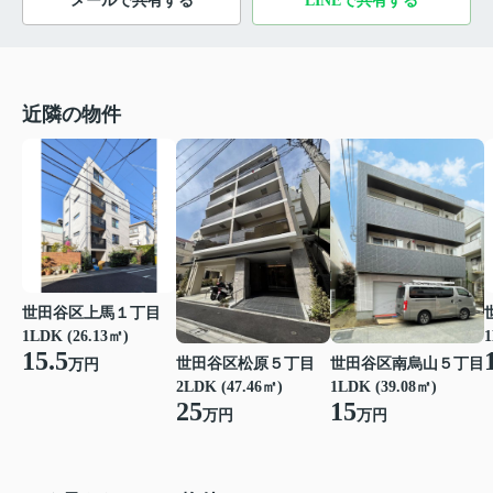
メールで共有する
LINEで共有する
近隣の物件
世田谷区上馬１丁目
1LDK (26.13㎡)
1
15.5
世田谷区松原５丁目
世田谷区南烏山５丁目
万円
2LDK (47.46㎡)
1LDK (39.08㎡)
25
15
万円
万円