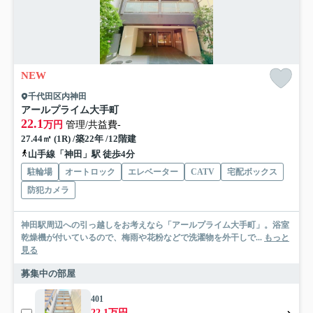
NEW
千代田区内神田
アールプライム大手町
22.1
万円
管理/共益費-
27.44㎡ (1R) /築22年 /12階建
山手線「神田」駅 徒歩4分
駐輪場
オートロック
エレベーター
CATV
宅配ボックス
防犯カメラ
神田駅周辺への引っ越しをお考えなら「アールプライム大手町」。浴室
乾燥機が付いているので、梅雨や花粉などで洗濯物を外干しで...
もっと
見る
募集中の部屋
401
22.1万円