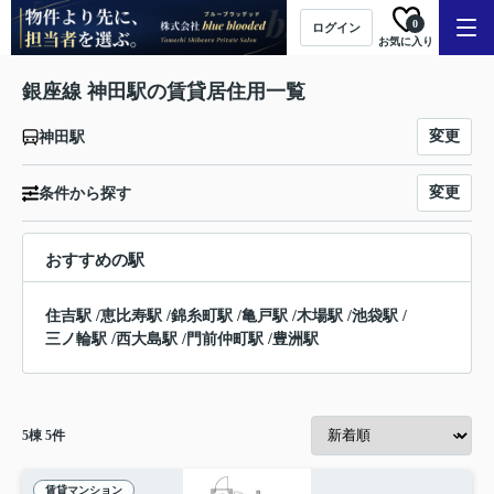
0
ログイン
お気に入り
銀座線 神田駅の賃貸居住用一覧
変更
神田駅
変更
条件から探す
おすすめの駅
住吉駅
/
恵比寿駅
/
錦糸町駅
/
亀戸駅
/
木場駅
/
池袋駅
/
三ノ輪駅
/
西大島駅
/
門前仲町駅
/
豊洲駅
5
棟
5
件
賃貸マンション