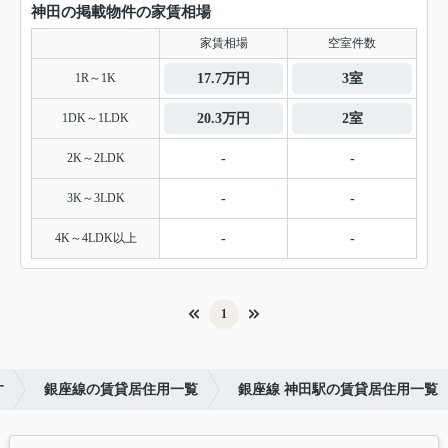
神田の掲載物件の家賃相場
家賃相場
空室件数
1R～1K
17.7万円
3室
1DK～1LDK
20.3万円
2室
2K～2LDK
-
-
3K～3LDK
-
-
4K～4LDK以上
-
-
1
す
銀座線の賃貸居住用一覧
銀座線 神田駅の賃貸居住用一覧