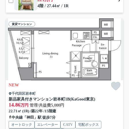
4階 / 27.44㎡ / 1R
賃貸マンション
NEW
千代田区岩本町
新品家具付きマンション岩本町1B(KaGood東京)
14.86
万円
管理/共益費5,000円
22.71㎡ (1R) /築22年 /15階建
中央線「神田」駅 徒歩7分
オートロック
エレベーター
CATV
宅配ボックス