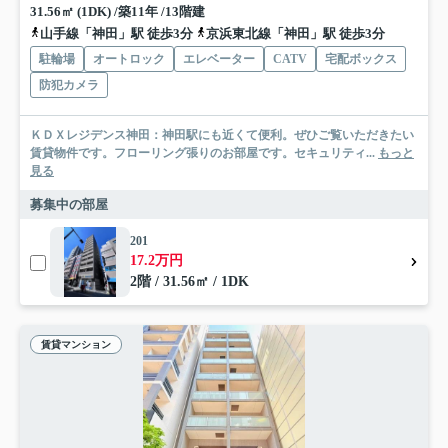
31.56㎡ (1DK) /築11年 /13階建
山手線「神田」駅 徒歩3分
京浜東北線「神田」駅 徒歩3分
駐輪場
オートロック
エレベーター
CATV
宅配ボックス
防犯カメラ
ＫＤＸレジデンス神田：神田駅にも近くて便利。ぜひご覧いただきたい
賃貸物件です。フローリング張りのお部屋です。セキュリティ...
もっと
見る
募集中の部屋
201
17.2万円
2階 / 31.56㎡ / 1DK
賃貸マンション