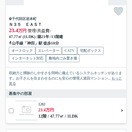
千代田区岩本町
Ｎ３５ ＥＡＳＴ
23.4
万円
管理/共益費-
47.77㎡ (1LDK) /築21年 /13階建
山手線「神田」駅 徒歩10分
オートロック
エレベーター
CATV
宅配ボックス
インターネット対応
敷地内ごみ置き場
収納力と掃除のしやすさを同時に備えているシステムキッチンがありま
す。お子さんを住まわせるのにも安心の管理人巡回マンション...
もっと
見る
募集中の部屋
1202
23.4万円
12階 / 47.77㎡ / 1LDK