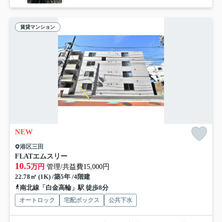
賃貸マンション
NEW
港区三田
FLATエムスリー
10.5
万円
管理/共益費15,000円
22.78㎡ (1K) /築5年 /4階建
南北線「白金高輪」駅 徒歩8分
オートロック
宅配ボックス
公共下水