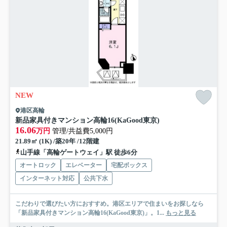
NEW
港区高輪
新品家具付きマンション高輪16(KaGood東京)
16.06
万円
管理/共益費5,000円
21.89㎡ (1K) /築20年 /12階建
山手線「高輪ゲートウェイ」駅 徒歩6分
オートロック
エレベーター
宅配ボックス
インターネット対応
公共下水
こだわりで選びたい方におすすめ。港区エリアで住まいをお探しなら
「新品家具付きマンション高輪16(KaGood東京)」。1...
もっと見る