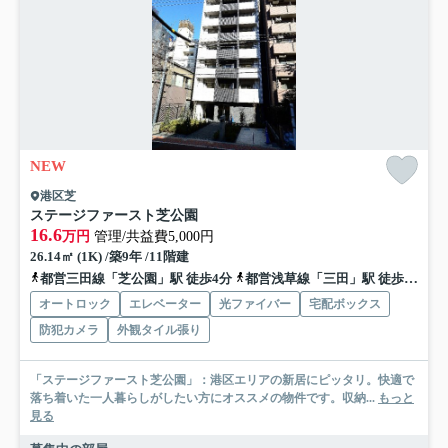
NEW
港区芝
ステージファースト芝公園
16.6
万円
管理/共益費5,000円
26.14㎡ (1K) /築9年 /11階建
都営三田線「芝公園」駅 徒歩4分
都営浅草線「三田」駅 徒歩7分
オートロック
エレベーター
光ファイバー
宅配ボックス
防犯カメラ
外観タイル張り
「ステージファースト芝公園」：港区エリアの新居にピッタリ。快適で
落ち着いた一人暮らしがしたい方にオススメの物件です。収納...
もっと
見る