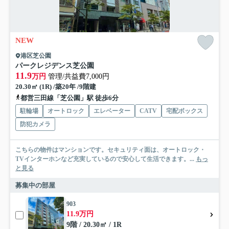
NEW
港区芝公園
パークレジデンス芝公園
11.9
万円
管理/共益費7,000円
20.30㎡ (1R) /築20年 /9階建
都営三田線「芝公園」駅 徒歩6分
駐輪場
オートロック
エレベーター
CATV
宅配ボックス
防犯カメラ
こちらの物件はマンションです。セキュリティ面は、オートロック・
TVインターホンなど充実しているので安心して生活できます。...
もっ
と見る
募集中の部屋
903
11.9万円
9階 / 20.30㎡ / 1R