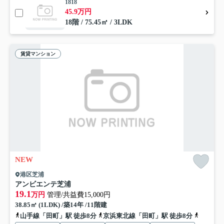
1818
45.9万円
18階 / 75.45㎡ / 3LDK
賃貸マンション
NEW
港区芝浦
アンビエンテ芝浦
19.1
万円
管理/共益費15,000円
38.85㎡ (1LDK) /築14年 /11階建
山手線「田町」駅 徒歩8分
京浜東北線「田町」駅 徒歩8分
都営浅草