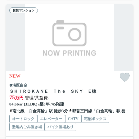
賃貸マンション
NEW
港区白金
ＳＨＩＲＯＫＡＮＥ Ｔｈｅ ＳＫＹ Ｅ棟
75
万円
管理/共益費-
84.66㎡ (3LDK) /築3年 /45階建
南北線「白金高輪」駅 徒歩3分
都営三田線「白金高輪」駅 徒歩3分
オートロック
エレベーター
CATV
宅配ボックス
敷地内ごみ置き場
バイク置場あり