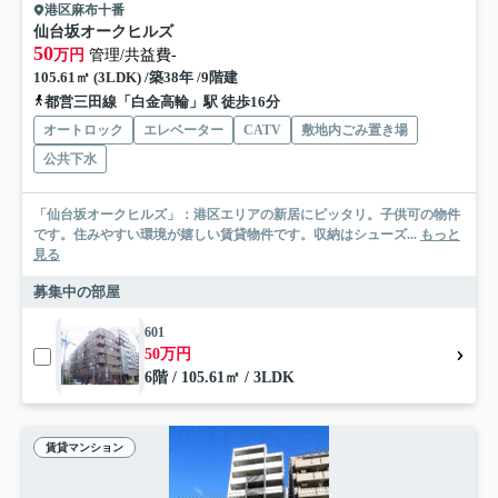
港区麻布十番
仙台坂オークヒルズ
50
万円
管理/共益費-
105.61㎡ (3LDK) /築38年 /9階建
都営三田線「白金高輪」駅 徒歩16分
オートロック
エレベーター
CATV
敷地内ごみ置き場
公共下水
「仙台坂オークヒルズ」：港区エリアの新居にピッタリ。子供可の物件
です。住みやすい環境が嬉しい賃貸物件です。収納はシューズ...
もっと
見る
募集中の部屋
601
50万円
6階 / 105.61㎡ / 3LDK
賃貸マンション