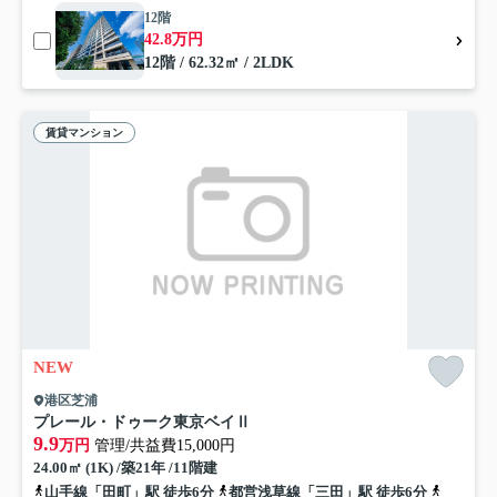
12階
42.8万円
12階 / 62.32㎡ / 2LDK
賃貸マンション
NEW
港区芝浦
プレール・ドゥーク東京ベイⅡ
9.9
万円
管理/共益費15,000円
24.00㎡ (1K) /築21年 /11階建
山手線「田町」駅 徒歩6分
都営浅草線「三田」駅 徒歩6分
山手線「