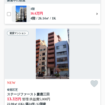
募集中の部屋
4階
16.6万円
4階 / 26.14㎡ / 1K
賃貸マンション
NEW
港区芝
ステージファースト慶應三田
13.3
万円
管理/共益費5,000円
22.90㎡ (1K) /築24年 /12階建