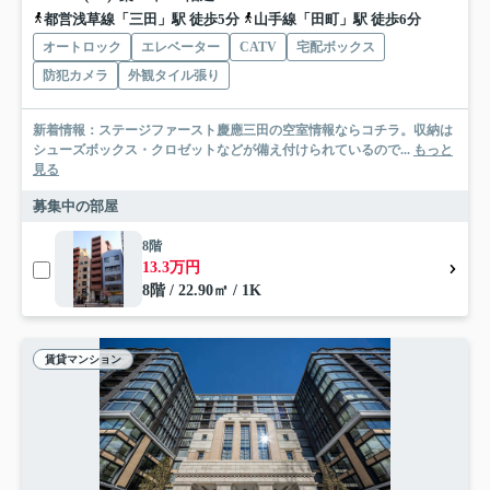
都営浅草線「三田」駅 徒歩5分
山手線「田町」駅 徒歩6分
オートロック
エレベーター
CATV
宅配ボックス
防犯カメラ
外観タイル張り
新着情報：ステージファースト慶應三田の空室情報ならコチラ。収納は
シューズボックス・クロゼットなどが備え付けられているので...
もっと
見る
募集中の部屋
8階
13.3万円
8階 / 22.90㎡ / 1K
賃貸マンション