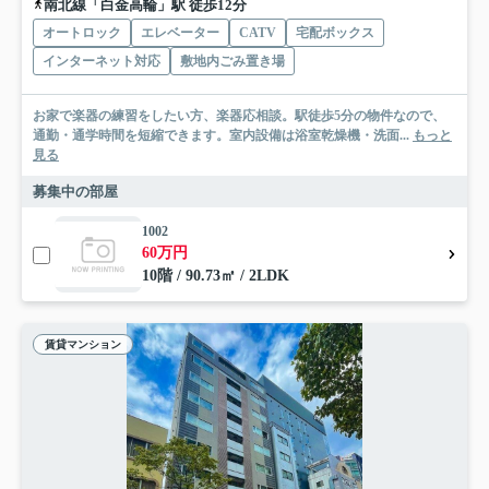
南北線「白金高輪」駅 徒歩12分
オートロック
エレベーター
CATV
宅配ボックス
インターネット対応
敷地内ごみ置き場
お家で楽器の練習をしたい方、楽器応相談。駅徒歩5分の物件なので、
通勤・通学時間を短縮できます。室内設備は浴室乾燥機・洗面...
もっと
見る
募集中の部屋
1002
60万円
10階 / 90.73㎡ / 2LDK
賃貸マンション