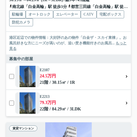
南北線「白金高輪」駅 徒歩3分
都営三田線「白金高輪」駅 徒歩3分
駐輪場
オートロック
エレベーター
CATV
宅配ボックス
防犯カメラ
港区近辺での物件情報：大好評のあの物件「白金ザ・スカイ東棟」。お
風呂好きな方にニーズが高いのが、追い焚き機能付きのお風呂...
もっと
見る
募集中の部屋
E2107
24.5万円
21階 / 30.15㎡ / 1R
E2213
79.3万円
22階 / 84.29㎡ / 3LDK
賃貸マンション