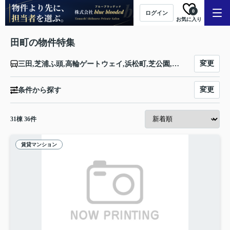
0
ログイン
お気に入り
田町の物件特集
変更
三田,芝浦ふ頭,高輪ゲートウェイ,浜松町,芝公園,白金高輪,白金台,田町
変更
条件から探す
31
棟
36
件
賃貸マンション