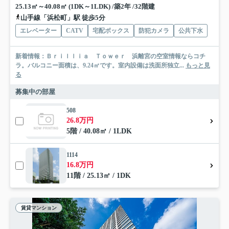
25.13㎡～40.08㎡ (1DK～1LDK) /築2年 /32階建
山手線「浜松町」駅 徒歩5分
エレベーター
CATV
宅配ボックス
防犯カメラ
公共下水
新着情報：Ｂｒｉｌｌｉａ Ｔｏｗｅｒ 浜離宮の空室情報ならコチ
ラ。バルコニー面積は、9.24㎡です。室内設備は洗面所独立...
もっと見
る
募集中の部屋
508
26.8万円
5階 / 40.08㎡ / 1LDK
1114
16.8万円
11階 / 25.13㎡ / 1DK
賃貸マンション