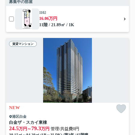
募集中の部屋
1102
16.06万円
11階 / 21.89㎡ / 1K
賃貸マンション
NEW
港区白金
白金ザ・スカイ東棟
24.5
79.3
万円～
万円
管理/共益費0円
30.15㎡～84.29㎡ (1R～3LDK) /築3年 /45階建