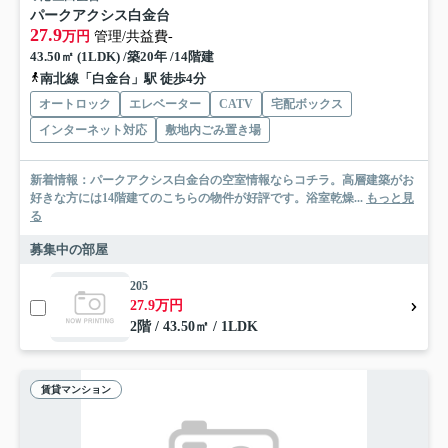
パークアクシス白金台
27.9
万円
管理/共益費-
43.50㎡ (1LDK) /築20年 /14階建
南北線「白金台」駅 徒歩4分
オートロック
エレベーター
CATV
宅配ボックス
インターネット対応
敷地内ごみ置き場
新着情報：パークアクシス白金台の空室情報ならコチラ。高層建築がお
好きな方には14階建てのこちらの物件が好評です。浴室乾燥...
もっと見
る
募集中の部屋
205
27.9万円
2階 / 43.50㎡ / 1LDK
賃貸マンション