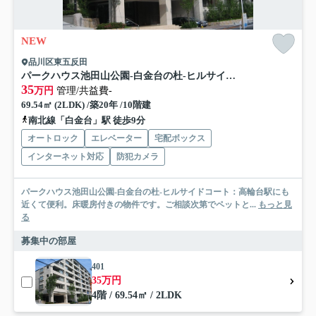
NEW
品川区東五反田
パークハウス池田山公園-白金台の杜-ヒルサイドコート
35
万円
管理/共益費-
69.54㎡ (2LDK) /築20年 /10階建
南北線「白金台」駅 徒歩9分
オートロック
エレベーター
宅配ボックス
インターネット対応
防犯カメラ
パークハウス池田山公園-白金台の杜-ヒルサイドコート：高輪台駅にも
近くて便利。床暖房付きの物件です。ご相談次第でペットと...
もっと見
る
募集中の部屋
401
35万円
4階 / 69.54㎡ / 2LDK