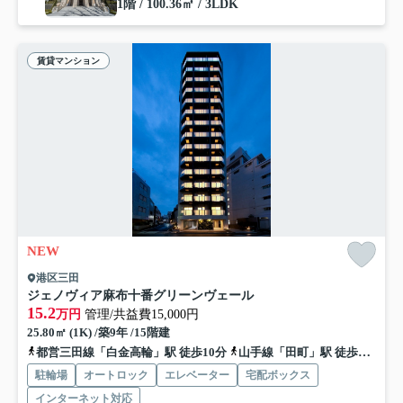
1階 / 100.36㎡ / 3LDK
賃貸マンション
NEW
港区三田
ジェノヴィア麻布十番グリーンヴェール
15.2
万円
管理/共益費15,000円
25.80㎡ (1K) /築9年 /15階建
都営三田線「白金高輪」駅 徒歩10分
山手線「田町」駅 徒歩13分
駐輪場
オートロック
エレベーター
宅配ボックス
インターネット対応