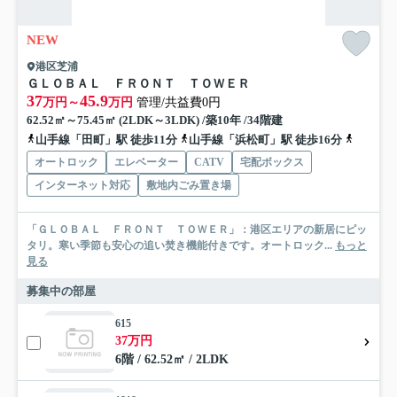
NEW
港区芝浦
ＧＬＯＢＡＬ ＦＲＯＮＴ ＴＯＷＥＲ
37
45.9
万円～
万円
管理/共益費0円
62.52㎡～75.45㎡ (2LDK～3LDK) /築10年 /34階建
山手線「田町」駅 徒歩11分
山手線「浜松町」駅 徒歩16分
都営浅草
オートロック
エレベーター
CATV
宅配ボックス
インターネット対応
敷地内ごみ置き場
「ＧＬＯＢＡＬ ＦＲＯＮＴ ＴＯＷＥＲ」：港区エリアの新居にピッ
タリ。寒い季節も安心の追い焚き機能付きです。オートロック...
もっと
見る
募集中の部屋
615
37万円
6階 / 62.52㎡ / 2LDK