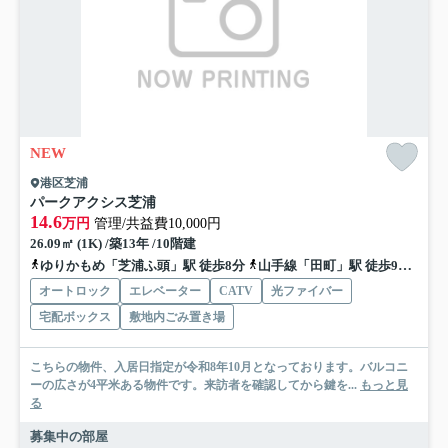
NEW
港区芝浦
パークアクシス芝浦
14.6
万円
管理/共益費10,000円
26.09㎡ (1K) /築13年 /10階建
ゆりかもめ「芝浦ふ頭」駅 徒歩8分
山手線「田町」駅 徒歩9分
都営
オートロック
エレベーター
CATV
光ファイバー
宅配ボックス
敷地内ごみ置き場
こちらの物件、入居日指定が令和8年10月となっております。バルコニ
ーの広さが4平米ある物件です。来訪者を確認してから鍵を...
もっと見
る
募集中の部屋