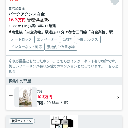
NEW
港区白金
パークアクシス白金
16.3
万円
管理/共益費-
29.88㎡ (1K) /築13年 /12階建
南北線「白金高輪」駅 徒歩11分
都営三田線「白金高輪」駅 徒歩11分
オートロック
エレベーター
CATV
宅配ボックス
インターネット対応
敷地内ごみ置き場
今や必需品ともなったネット。こちらはインターネット有り物件です。
美しいフローリング張りが魅力のマンションとなっています。...
もっと
見る
募集中の部屋
702
16.3万円
7階 / 29.88㎡ / 1K
賃貸マンション