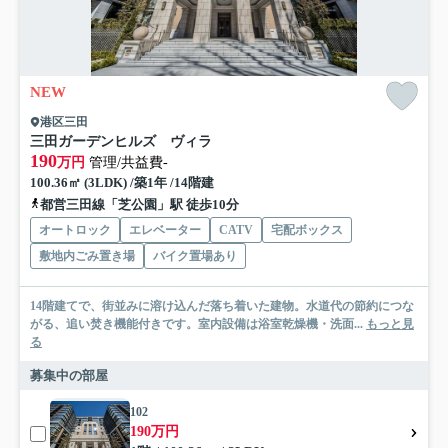
NEW
港区三田
三田ガーデンヒルズ ヴィラ
190
万円
管理/共益費-
100.36㎡ (3LDK) /築1年 /14階建
都営三田線「芝公園」駅 徒歩10分
オートロック
エレベーター
CATV
宅配ボックス
敷地内ごみ置き場
バイク置場あり
14階建てで、街並みに溶け込んだ落ち着いた建物。水道代の節約につな
がる、追い焚き機能付きです。室内設備は浴室乾燥機・洗面...
もっと見
る
募集中の部屋
102
190万円