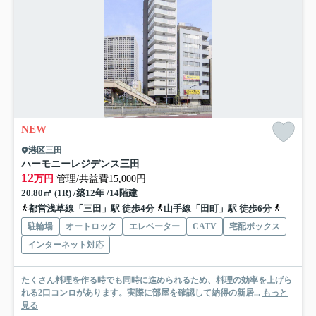
NEW
港区三田
ハーモニーレジデンス三田
12
万円
管理/共益費15,000円
20.80㎡ (1R) /築12年 /14階建
都営浅草線「三田」駅 徒歩4分
山手線「田町」駅 徒歩6分
山手線「
駐輪場
オートロック
エレベーター
CATV
宅配ボックス
インターネット対応
たくさん料理を作る時でも同時に進められるため、料理の効率を上げら
れる2口コンロがあります。実際に部屋を確認して納得の新居...
もっと
見る