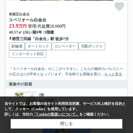
港区白金台
スペリオール白金台
23.9
万円
管理/共益費20,000円
40.57㎡ (2K) /築9年 /3階建
都営三田線「白金台」駅 徒歩7分
駐輪場
オートロック
エレベーター
宅配ボックス
インターネット対応
「スペリオール白金台」のここがイチオシ。こちらの物件のバルコニー
の広さは2.28平米となっています。不在時でも荷物を受け...
もっと見る
募集中の部屋
2階
23.9万円
当サイトでは、お客様の当サイト利用状況把握、サービス向上検討を目的と
2階 / 40.57㎡ / 2K
して、クッキー（Cookie）を使用しています。
詳しくは、当社の
「Cookieの取扱いについて」
をご確認ください。
閉じる
賃貸マンション