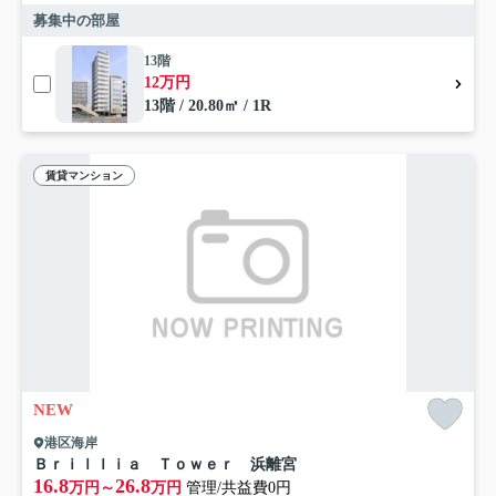
募集中の部屋
13階
12万円
13階 / 20.80㎡ / 1R
賃貸マンション
NEW
港区海岸
Ｂｒｉｌｌｉａ Ｔｏｗｅｒ 浜離宮
16.8
26.8
万円～
万円
管理/共益費0円