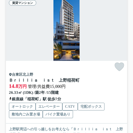
賃貸マンション
台東区北上野
Ｂｒｉｌｌｉａ ｉｓｔ 上野稲荷町
14.8
万円
管理/共益費15,000円
26.33㎡ (1DK) /築2年 /15階建
銀座線「稲荷町」駅 徒歩7分
オートロック
エレベーター
CATV
宅配ボックス
敷地内ごみ置き場
バイク置場あり
上野駅周辺への引っ越しをお考えなら「Ｂｒｉｌｌｉａ ｉｓｔ 上野