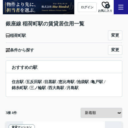
0
ログイン
お気に入り
銀座線 稲荷町駅の賃貸居住用一覧
変更
稲荷町駅
変更
条件から探す
おすすめの駅
住吉駅
/
五反田駅
/
目黒駅
/
恵比寿駅
/
池袋駅
/
亀戸駅
/
錦糸町駅
/
三ノ輪駅
/
西大島駅
/
月島駅
3
棟
4
件
賃貸マンション