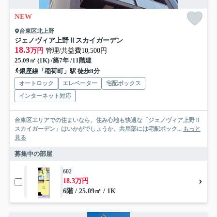
NEW
台東区北上野
ジェノヴィア上野Ⅱスカイガーデン
18.3
万円
管理/共益費10,500円
25.09㎡ (1K) /築7年 /11階建
銀座線「稲荷町」駅 徒歩8分
オートロック
エレベーター
宅配ボックス
インターネット対応
台東区エリアでの住まいなら、住み心地も快適な「ジェノヴィア上野Ⅱ
スカイガーデン」はいかがでしょうか。共用部には宅配ボック...
もっと
見る
募集中の部屋
602
18.3万円
6階 / 25.09㎡ / 1K