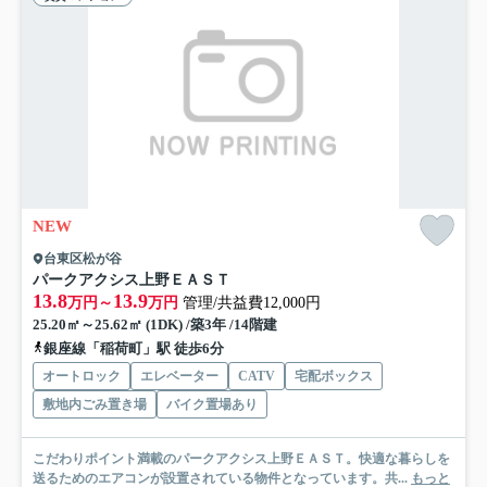
NEW
台東区松が谷
パークアクシス上野ＥＡＳＴ
13.8
13.9
万円～
万円
管理/共益費12,000円
25.20㎡～25.62㎡ (1DK) /築3年 /14階建
銀座線「稲荷町」駅 徒歩6分
オートロック
エレベーター
CATV
宅配ボックス
敷地内ごみ置き場
バイク置場あり
こだわりポイント満載のパークアクシス上野ＥＡＳＴ。快適な暮らしを
送るためのエアコンが設置されている物件となっています。共...
もっと