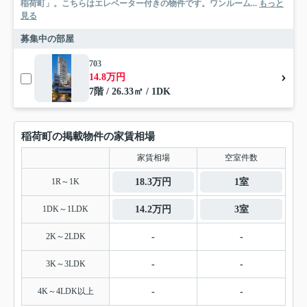
稲荷町」。こちらはエレベーター付きの物件です。ワンルーム...
もっと
見る
募集中の部屋
703
14.8万円
7階 / 26.33㎡ / 1DK
稲荷町の掲載物件の家賃相場
家賃相場
空室件数
1R～1K
18.3万円
1室
1DK～1LDK
14.2万円
3室
2K～2LDK
-
-
3K～3LDK
-
-
4K～4LDK以上
-
-