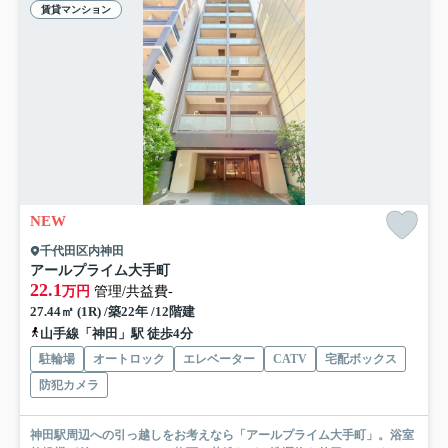
賃貸マンション
NEW
千代田区内神田
アールプライム大手町
22.1
万円
管理/共益費-
27.44㎡ (1R) /築22年 /12階建
山手線「神田」駅 徒歩4分
駐輪場
オートロック
エレベーター
CATV
宅配ボックス
防犯カメラ
神田駅周辺への引っ越しをお考えなら「アールプライム大手町」。浴室