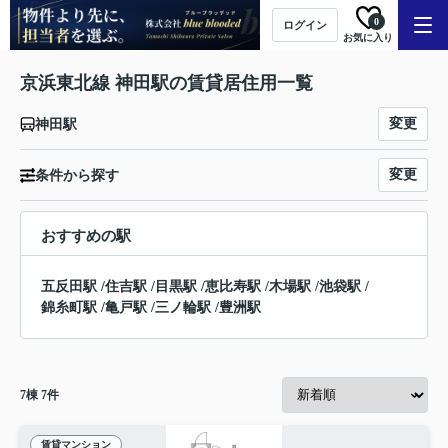
0
ログイン
お気に入り
京浜東北線 神田駅の賃貸居住用一覧
変更
神田駅
変更
条件から探す
おすすめの駅
五反田駅
/
住吉駅
/
目黒駅
/
恵比寿駅
/
木場駅
/
池袋駅
/
錦糸町駅
/
亀戸駅
/
三ノ輪駅
/
豊洲駅
7
棟
7
件
賃貸マンション