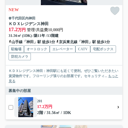
NEW
千代田区内神田
ＫＤＸレジデンス神田
17.2
万円
管理/共益費10,000円
31.56㎡ (1DK) /築11年 /13階建
山手線「神田」駅 徒歩3分
京浜東北線「神田」駅 徒歩3分
駐輪場
オートロック
エレベーター
CATV
宅配ボックス
防犯カメラ
ＫＤＸレジデンス神田：神田駅にも近くて便利。ぜひご覧いただきたい
賃貸物件です。フローリング張りのお部屋です。セキュリティ...
もっと
見る
募集中の部屋
201
17.2万円
2階 / 31.56㎡ / 1DK