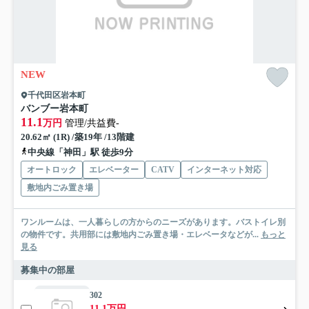
NEW
千代田区岩本町
バンブー岩本町
11.1
万円
管理/共益費-
20.62㎡ (1R) /築19年 /13階建
中央線「神田」駅 徒歩9分
オートロック
エレベーター
CATV
インターネット対応
敷地内ごみ置き場
ワンルームは、一人暮らしの方からのニーズがあります。バストイレ別
の物件です。共用部には敷地内ごみ置き場・エレベータなどが...
もっと
見る
募集中の部屋
302
11.1万円