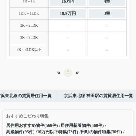
1R～1K
16万円
4室
1DK～1LDK
18.9万円
3室
2K～2LDK
-
-
3K～3LDK
-
-
4K～4LDK以上
-
-
1
京浜東北線の賃貸居住用一覧
京浜東北線 神田駅の賃貸居住用一覧
おすすめこだわり特集
居住用おすすめ物件(568件)
居住用新着物件(568件)
高級物件(95件)
10万円以下特集(73件)
田町の物件特集(30件)