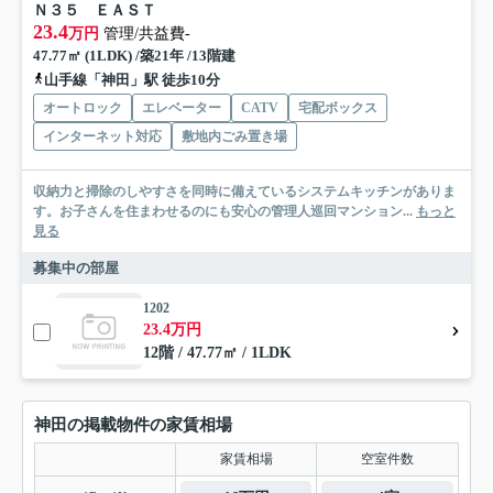
Ｎ３５ ＥＡＳＴ
23.4
万円
管理/共益費-
47.77㎡ (1LDK) /築21年 /13階建
山手線「神田」駅 徒歩10分
オートロック
エレベーター
CATV
宅配ボックス
インターネット対応
敷地内ごみ置き場
収納力と掃除のしやすさを同時に備えているシステムキッチンがありま
す。お子さんを住まわせるのにも安心の管理人巡回マンション...
もっと
見る
募集中の部屋
1202
23.4万円
12階 / 47.77㎡ / 1LDK
神田の掲載物件の家賃相場
家賃相場
空室件数