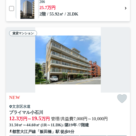
206
25.7万円
2階 / 55.92㎡ / 2LDK
賃貸マンション
NEW
文京区水道
プライマル小石川
12.3
19.5
万円～
万円
管理/共益費7,000円～10,000円
31.50㎡～44.60㎡ (1R～1LDK) /築19年 /7階建
都営大江戸線「飯田橋」駅 徒歩9分