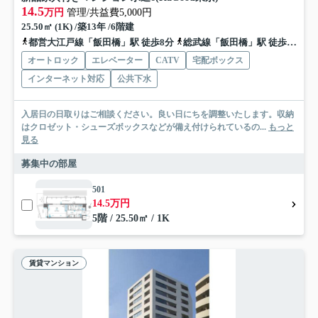
14.5
万円
管理/共益費5,000円
25.50㎡ (1K) /築13年 /6階建
都営大江戸線「飯田橋」駅 徒歩8分
総武線「飯田橋」駅 徒歩10分
オートロック
エレベーター
CATV
宅配ボックス
インターネット対応
公共下水
入居日の日取りはご相談ください。良い日にちを調整いたします。収納
はクロゼット・シューズボックスなどが備え付けられているの...
もっと
見る
募集中の部屋
501
14.5万円
5階 / 25.50㎡ / 1K
賃貸マンション