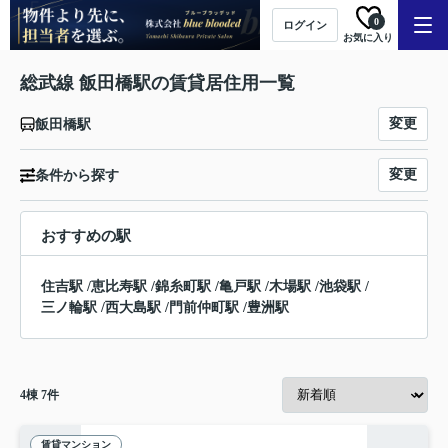
0
ログイン
お気に入り
総武線 飯田橋駅の賃貸居住用一覧
変更
飯田橋駅
変更
条件から探す
おすすめの駅
住吉駅
/
恵比寿駅
/
錦糸町駅
/
亀戸駅
/
木場駅
/
池袋駅
/
三ノ輪駅
/
西大島駅
/
門前仲町駅
/
豊洲駅
4
棟
7
件
賃貸マンション