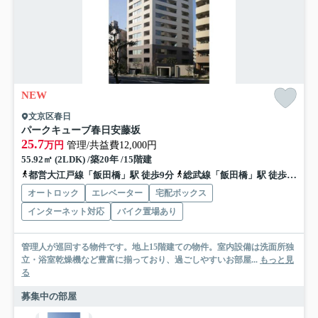
NEW
文京区春日
パークキューブ春日安藤坂
25.7
万円
管理/共益費12,000円
55.92㎡ (2LDK) /築20年 /15階建
都営大江戸線「飯田橋」駅 徒歩9分
総武線「飯田橋」駅 徒歩12分
オートロック
エレベーター
宅配ボックス
インターネット対応
バイク置場あり
管理人が巡回する物件です。地上15階建ての物件。室内設備は洗面所独
立・浴室乾燥機など豊富に揃っており、過ごしやすいお部屋...
もっと見
る
募集中の部屋