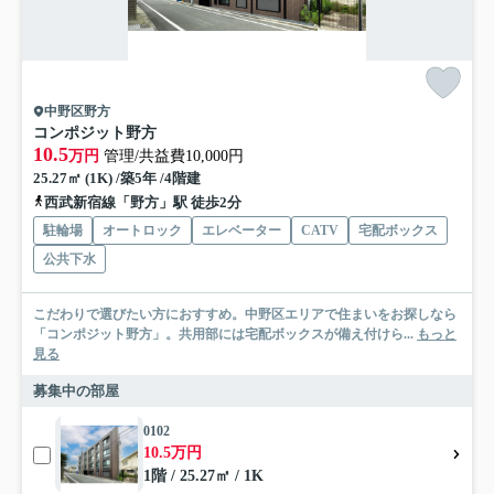
中野区野方
コンポジット野方
10.5
万円
管理/共益費10,000円
25.27㎡ (1K) /築5年 /4階建
西武新宿線「野方」駅 徒歩2分
駐輪場
オートロック
エレベーター
CATV
宅配ボックス
公共下水
こだわりで選びたい方におすすめ。中野区エリアで住まいをお探しなら
「コンポジット野方」。共用部には宅配ボックスが備え付けら...
もっと
見る
募集中の部屋
0102
10.5万円
1階 / 25.27㎡ / 1K