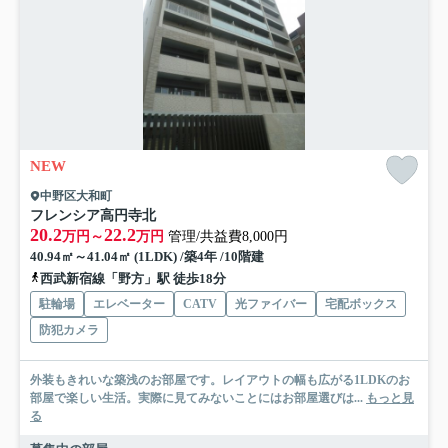
NEW
中野区大和町
フレンシア高円寺北
20.2
22.2
万円～
万円
管理/共益費8,000円
40.94㎡～41.04㎡ (1LDK) /築4年 /10階建
西武新宿線「野方」駅 徒歩18分
駐輪場
エレベーター
CATV
光ファイバー
宅配ボックス
防犯カメラ
外装もきれいな築浅のお部屋です。レイアウトの幅も広がる1LDKのお
部屋で楽しい生活。実際に見てみないことにはお部屋選びは...
もっと見
る