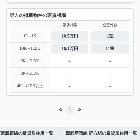
野方の掲載物件の家賃相場
家賃相場
空室件数
1R～1K
10.5万円
1室
1DK～1LDK
16.1万円
11室
2K～2LDK
-
-
3K～3LDK
-
-
4K～4LDK以上
-
-
1
西武新宿線の賃貸居住用一覧
西武新宿線 野方駅の賃貸居住用一覧