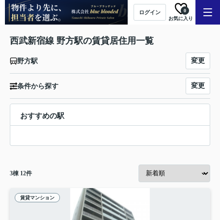
0
ログイン
お気に入り
西武新宿線 野方駅の賃貸居住用一覧
変更
野方駅
変更
条件から探す
おすすめの駅
3
棟
12
件
賃貸マンション