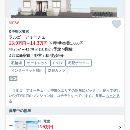
NEW
中野区鷺宮
ラルゴ アミーチェ
13.9
14.3
万円～
万円
管理/共益費5,000円
40.25㎡～42.70㎡ (1LDK) /予定 /4階建
西武新宿線「野方」駅 徒歩9分
駐輪場
オートロック
CATV
宅配ボックス
インターネット対応
防犯カメラ
新築
「ラルゴ アミーチェ」：中野区エリアの新居にピッタリ。使って嬉し
いCATV対応のマンションは、コチラとなっています。共用...
もっと見
る
募集中の部屋
101号室
13.9万円