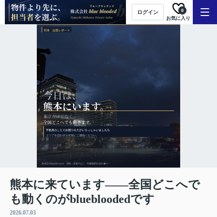
0
ログイン
お気に入り
熊本に来ています——全国どこへで
も動くのがbluebloodedです
2026.07.03