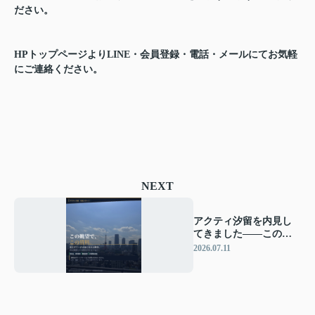
ださい。
HPトップページよりLINE・会員登録・電話・メールにてお気軽
にご連絡ください。
NEXT
アクティ汐留を内見し
てきました——この眺
望で、この賃料。知る
2026.07.11
人ぞ知る物件の正直レ
ポート