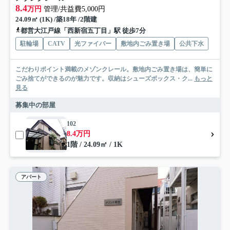
8.4
万円
管理/共益費5,000円
24.09㎡ (1K) /築18年 /2階建
都営大江戸線「西新宿五丁目」駅 徒歩7分
駐輪場
CATV
光ファイバー
敷地内ごみ置き場
公共下水
こだわりポイント満載のメゾンクレール。敷地内ごみ置き場は、簡単に
ごみ捨てができるのが魅力です。収納はシューズボックス・ク...
もっと
見る
募集中の部屋
102
8.4万円
1階 / 24.09㎡ / 1K
アパート