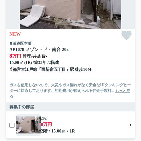
NEW
渋谷区本町
AP1078 メゾン・ド・南台 202
8
万円
管理/共益費-
15.00㎡ (1R) /築35年 /2階建
都営大江戸線「西新宿五丁目」駅 徒歩10分
ガスを使用しないので、火災やガス漏れがなく安全なIHクッキングヒー
ターに対応しております。初期費用が抑えられる仲介手数料...
もっと見
る
募集中の部屋
202
8万円
2階 / 15.00㎡ / 1R