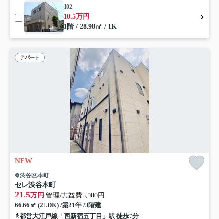
102
10.5万円
1階 / 28.98㎡ / 1K
アパート
NEW
渋谷区本町
セレ渋谷本町
21.5
万円
管理/共益費5,000円
66.66㎡ (2LDK) /築21年 /3階建
都営大江戸線「西新宿五丁目」駅 徒歩7分