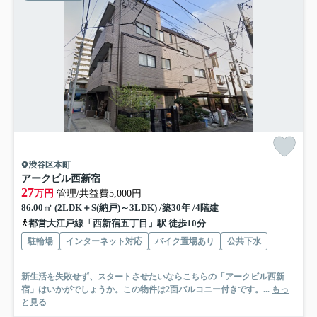
渋谷区本町
アークビル西新宿
27
万円
管理/共益費5,000円
86.00㎡ (2LDK＋S(納戸)～3LDK) /築30年 /4階建
都営大江戸線「西新宿五丁目」駅 徒歩10分
駐輪場
インターネット対応
バイク置場あり
公共下水
新生活を失敗せず、スタートさせたいならこちらの「アークビル西新
宿」はいかがでしょうか。この物件は2面バルコニー付きです。...
もっ
と見る