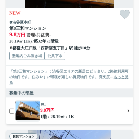
NEW
渋谷区本町
第8三和マンション
9.8
万円
管理/共益費-
26.19㎡ (1K) /築32年 /3階建
都営大江戸線「西新宿五丁目」駅 徒歩10分
敷地内ごみ置き場
公共下水
「第8三和マンション」：渋谷区エリアの新居にピッタリ。2路線利用可
の物件です。住みやすい環境が嬉しい賃貸物件です。身支度...
もっと見
る
募集中の部屋
101
9.8万円
1階 / 26.19㎡ / 1K
賃貸マンション