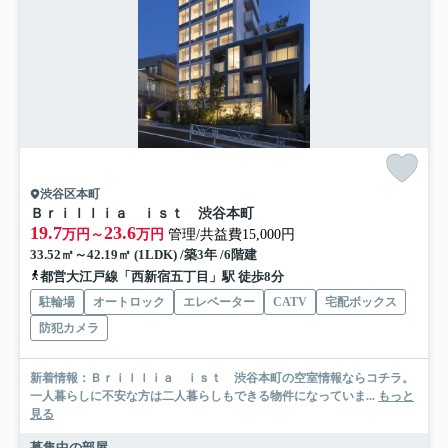
渋谷区本町
Ｂｒｉｌｌｉａ ｉｓｔ 渋谷本町
19.7
23.6
万円～
万円
管理/共益費15,000円
33.52㎡～42.19㎡ (1LDK) /築3年 /6階建
都営大江戸線「西新宿五丁目」駅 徒歩8分
駐輪場
オートロック
エレベーター
CATV
宅配ボックス
防犯カメラ
新着情報：Ｂｒｉｌｌｉａ ｉｓｔ 渋谷本町の空室情報ならコチラ。
一人暮らしに不安な方は二人暮らしもできる物件になっていま...
もっと
見る
募集中の部屋