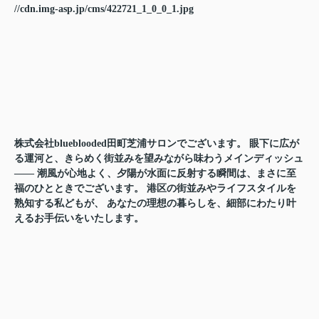
//cdn.img-asp.jp/cms/422721_1_0_0_1.jpg
株式会社blueblooded田町芝浦サロンでございます。 眼下に広が
る運河と、きらめく街並みを望みながら味わうメインディッシュ
―― 潮風が心地よく、夕陽が水面に反射する瞬間は、まさに至
福のひとときでございます。 港区の街並みやライフスタイルを
熟知する私どもが、 あなたの理想の暮らしを、細部にわたり叶
えるお手伝いをいたします。