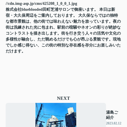
//cdn.img-asp.jp/cms/425208_1_0_0_1.jpg
株式会社blueblooded田町芝浦サロンで御座います。 本日は新
宿・大久保周辺をご案内しております。 大久保ならではの独特
な都市景観は、他の街では味わえない魅力を放っています。夜の
街は洗練された光に包まれ、駅前の喧騒やネオンの彩りが絶妙な
コントラストを描き出します。街を行き交う人々の活気や文化の
多様性が融合し、ただ眺めるだけでも心が昂ぶる景観です。現地
でしか感じ得ない、この街の特別な存在感を存分にお楽しみいた
だけます。
NEXT
湯島ご
紹介
2023.02.12