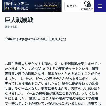
0
ログイン
お気に入り
巨人戦観戦
2024.04.13
//cdn.img-asp.jp/cms/529841_10_0_0_1.jpg
お取引先様よりチケットを頂き、久々に野球観戦を楽しませてい
ただきました。 おかげさまで１Ｆの年間チケットという、滅茶
苦茶良い席での観戦となり、贅沢なひとときを過ごすことができ
ました。 （…ただ、ビールの売り子さんがあまりに多く、つい
笑ってしまう場面もございましたｗ） 試合は劇的な巨人の延長
サヨナラゲームとなり、非常に盛り上がり、素晴らしい思い出と
なりました。 ドームの移転先が築地になるのでは、という話も
耳にしました。 築地は、コロナ禍や場外市場の移転などの影響
で一時はテナントが空いている状況もございましたが、現在では