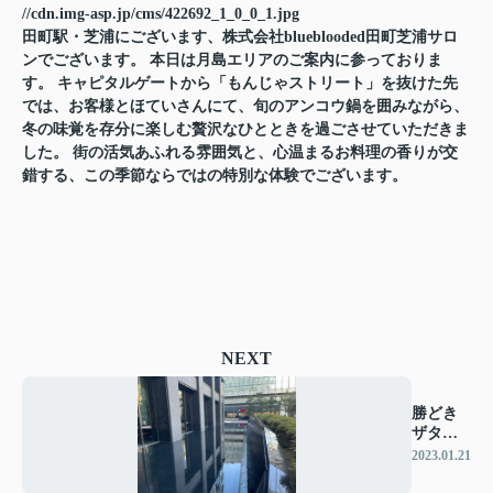
//cdn.img-asp.jp/cms/422692_1_0_0_1.jpg
田町駅・芝浦にございます、株式会社blueblooded田町芝浦サロ
ンでございます。 本日は月島エリアのご案内に参っておりま
す。 キャピタルゲートから「もんじゃストリート」を抜けた先
では、お客様とほていさんにて、旬のアンコウ鍋を囲みながら、
冬の味覚を存分に楽しむ贅沢なひとときを過ごさせていただきま
した。 街の活気あふれる雰囲気と、心温まるお料理の香りが交
錯する、この季節ならではの特別な体験でございます。
NEXT
勝どき
ザタワ
ー
2023.01.21