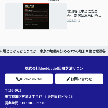
世田谷は本当に安全
か、新宿は本当に治安
が悪いのか｜地盤×治安
2026.03.12
の複合評価で見る東京7
区
ム層どこからどこまでか｜東京の地盤を決める3つの地形単位と埋没谷
株式会社blueblooded田町芝浦サロン
0120-238-760
お問い合わせ
〒108-0023
東京都港区芝浦３丁目17-11 天翔田町ビル 211
営業時間：
10：00～19：00