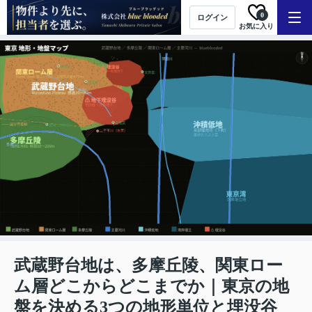
0
ログイン
お気に入り
武蔵野台地は、多摩丘陵、関東ロー
ム層どこからどこまでか｜東京の地
盤を決める3つの地形単位と埋没谷