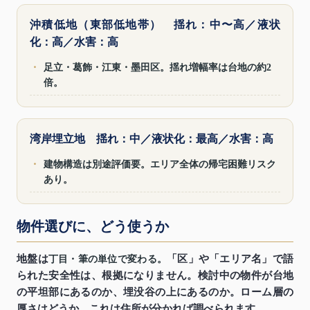
沖積低地（東部低地帯） 揺れ：中〜高／液状
化：高／水害：高
・
足立・葛飾・江東・墨田区。揺れ増幅率は台地の約2
倍。
湾岸埋立地 揺れ：中／液状化：最高／水害：高
・
建物構造は別途評価要。エリア全体の帰宅困難リスク
あり。
物件選びに、どう使うか
地盤は
「区」や「エリア名」で語
丁目・筆の単位で変わる。
られた安全性は、根拠になりません。検討中の物件が台地
の平坦部にあるのか、埋没谷の上にあるのか。ローム層の
厚さはどうか。これは住所が分かれば調べられます。