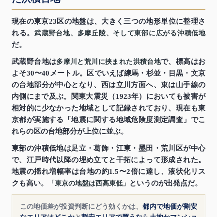
現在の東京23区の地盤は、大きく三つの地形単位に整理さ
れる。
武蔵野台地、多摩丘陵、そして東部に広がる沖積低地
だ。
武蔵野台地は
で、標高はお
多摩川と荒川に挟まれた洪積台地
よそ30〜40メートル。区でいえば練馬・杉並・目黒・文京
の台地部分が中心となり、西は立川方面へ、東は山手線の
内側にまで及ぶ。関東大震災（1923年）においても被害が
相対的に少なかった地域として記録されており、現在も東
京都が実施する「地震に関する地域危険度測定調査」でこ
れらの区の台地部分が上位に並ぶ。
東部の沖積低地は足立・葛飾・江東・墨田・荒川区が中心
で、江戸時代以降の埋め立てと干拓によって形成された。
地震の揺れ増幅率は台地の約1.5〜2倍に達し、液状化リス
クも高い。
というのが出発点だ。
「東京の地盤は西高東低」
この地価差が投資判断にどう効くかは、
都内で地価が割安