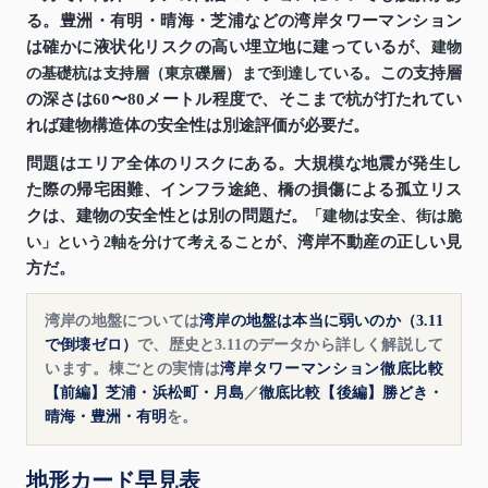
る。豊洲・有明・晴海・芝浦などの湾岸タワーマンション
は確かに液状化リスクの高い埋立地に建っているが、
建物
この支持層
の基礎杭は支持層（東京礫層）まで到達している。
の深さは60〜80メートル程度で、そこまで杭が打たれてい
れば建物構造体の安全性は別途評価が必要だ。
問題はエリア全体のリスクにある。大規模な地震が発生し
た際の帰宅困難、インフラ途絶、橋の損傷による孤立リス
クは、建物の安全性とは別の問題だ。
「建物は安全、街は脆
が、湾岸不動産の正しい見
い」という2軸を分けて考えること
方だ。
湾岸の地盤については
湾岸の地盤は本当に弱いのか（3.11
で倒壊ゼロ）
で、歴史と3.11のデータから詳しく解説して
います。棟ごとの実情は
湾岸タワーマンション徹底比較
【前編】芝浦・浜松町・月島
／
徹底比較【後編】勝どき・
晴海・豊洲・有明
を。
地形カード早見表