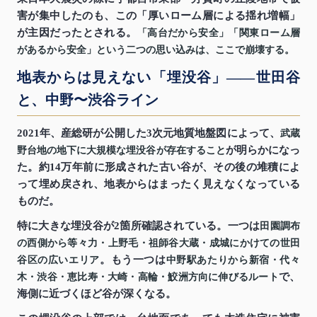
害が集中したのも、この「厚いローム層による揺れ増幅」
が主因だったとされる。
「高台だから安全」「関東ローム層
があるから安全」という二つの思い込みは、ここで崩壊する。
地表からは見えない「埋没谷」——世田谷
と、中野〜渋谷ライン
2021年、産総研が公開した3次元地質地盤図によって、
武蔵
が明らかになっ
野台地の地下に大規模な埋没谷が存在すること
た。約14万年前に形成された古い谷が、その後の堆積によ
って埋め戻され、地表からはまったく見えなくなっている
ものだ。
特に大きな埋没谷が2箇所確認されている。一つは
田園調布
の西側から等々力・上野毛・祖師谷大蔵・成城にかけての世田
。もう一つは
谷区の広いエリア
中野駅あたりから新宿・代々
で、
木・渋谷・恵比寿・大崎・高輪・鮫洲方向に伸びるルート
海側に近づくほど谷が深くなる。