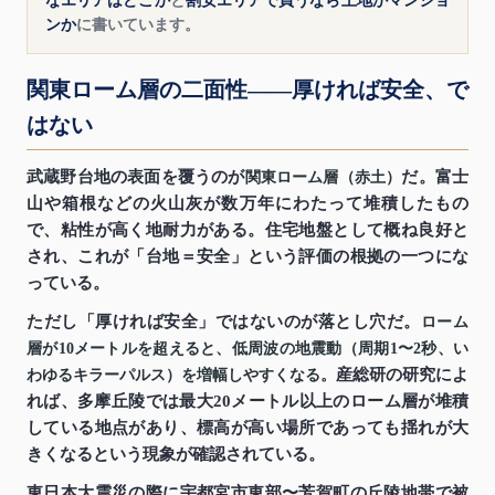
なエリアはどこか
と
割安エリアで買うなら土地かマンショ
ンか
に書いています。
関東ローム層の二面性——厚ければ安全、で
はない
武蔵野台地の表面を覆うのが
だ。富士
関東ローム層（赤土）
山や箱根などの火山灰が数万年にわたって堆積したもの
で、粘性が高く地耐力がある。住宅地盤として概ね良好と
され、これが「台地＝安全」という評価の根拠の一つにな
っている。
ただし「厚ければ安全」ではないのが落とし穴だ。
ローム
層が10メートルを超えると、低周波の地震動（周期1〜2秒、い
産総研の研究によ
わゆるキラーパルス）を増幅しやすくなる。
れば、多摩丘陵では最大20メートル以上のローム層が堆積
している地点があり、標高が高い場所であっても揺れが大
きくなるという現象が確認されている。
東日本大震災の際に宇都宮市東部〜芳賀町の丘陵地帯で被