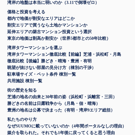
湾岸の地盤は本当に弱いのか（3.11で倒壊ゼロ）
価格と投資を考える
都内で地価が割安なエリアはどこか
割安エリアで買うなら土地かマンションか
延伸エリアの築古マンション投資という選択
東京の地価は割高か割安か（世界5都市との50年比較）
湾岸タワーマンションを選ぶ
湾岸タワーマンション徹底比較【前編】芝浦・浜松町・月島
徹底比較【後編】勝どき・晴海・豊洲・有明
眺望が抜けない部屋の見分け方（棟別の干渉）
駐車場サイズ・ペット条件 棟別一覧
共用施設 棟別一覧
街の歴史を知る
芝浦の地名の由来と30年前の姿（浜松町・浜離宮・三田）
勝どきの名前は日露戦争から（月島・佃・晴海）
豊洲の地名は公募で決まった（有明・湾岸9エリア総括）
私たちのやり方
なぜSUUMOに載っていないのか（4年間ポータルなしの理由）
媒介を取られた。それでも1年後に戻ってくると思う理由