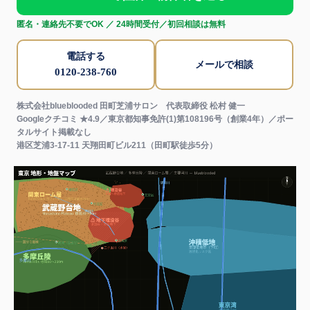
匿名・連絡先不要でOK ／ 24時間受付／初回相談は無料
電話する
メールで相談
0120-238-760
株式会社blueblooded 田町芝浦サロン 代表取締役 松村 健一
Googleクチコミ ★4.9／東京都知事免許(1)第108196号（創業4年）／ポー
タルサイト掲載なし
港区芝浦3-17-11 天翔田町ビル211（田町駅徒歩5分）