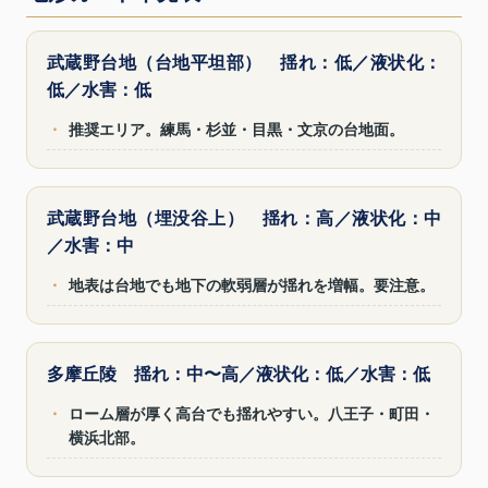
武蔵野台地（台地平坦部） 揺れ：低／液状化：
低／水害：低
・
推奨エリア。練馬・杉並・目黒・文京の台地面。
武蔵野台地（埋没谷上） 揺れ：高／液状化：中
／水害：中
・
地表は台地でも地下の軟弱層が揺れを増幅。要注意。
多摩丘陵 揺れ：中〜高／液状化：低／水害：低
・
ローム層が厚く高台でも揺れやすい。八王子・町田・
横浜北部。